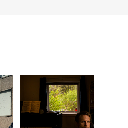
NFO
 Norges musikkhøgskole
ntakt oss
nn ansatte
r ansatte og studenter