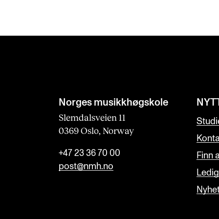
Norges musikk­høgskole
NYT
Slemdalsveien 11
Studi
0369 Oslo, Norway
Konta
+47 23 36 70 00
Finn 
post@nmh.no
Ledige
Nyhe