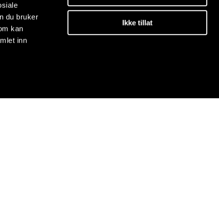
osiale
n du bruker
Ikke tillat
som kan
mlet inn