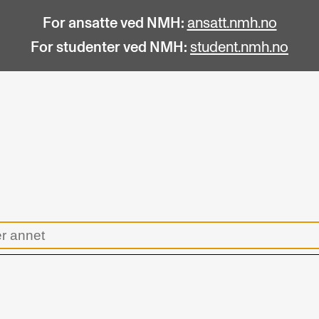
For ansatte ved NMH:
ansatt.nmh.no
For studenter ved NMH:
student.nmh.no
STUDENTLIV
F
Søknad og opptak
C
Biblioteket
C
Fagmiljøer
No
Salane våre
Pr
Studentutvalet SUT (student.nmh.no)
Pu