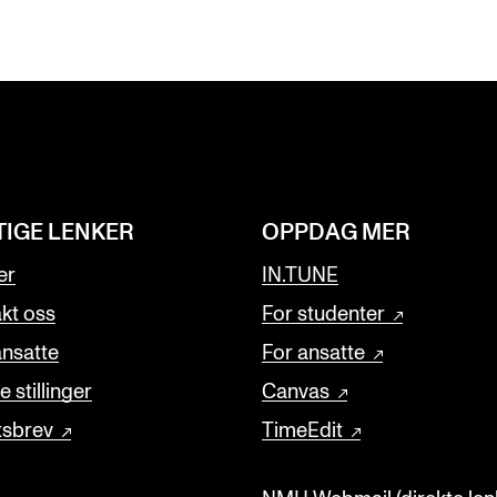
TIGE LENKER
OPPDAG MER
er
IN.TUNE
kt oss
For studenter
ansatte
For ansatte
 stillinger
Canvas
tsbrev
TimeEdit