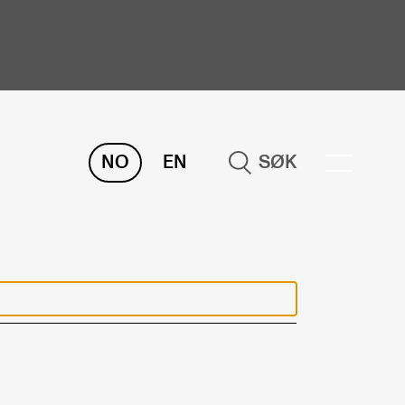
NO
EN
SØK
ORSKNING
ERM
REMAH
rdART
osjekter
blikasjoner