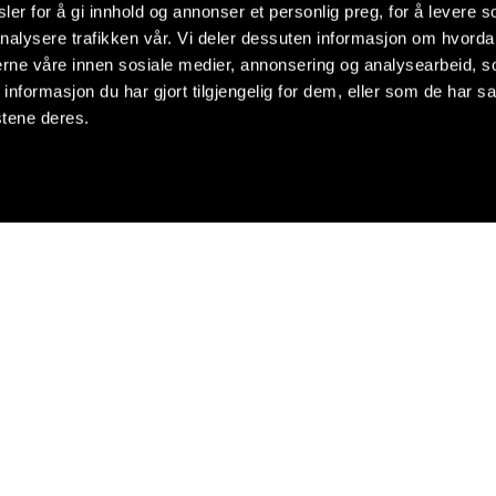
er for å gi innhold og annonser et personlig preg, for å levere s
nalysere trafikken vår. Vi deler dessuten informasjon om hvorda
nerne våre innen sosiale medier, annonsering og analysearbeid, 
formasjon du har gjort tilgjengelig for dem, eller som de har sa
stene deres.