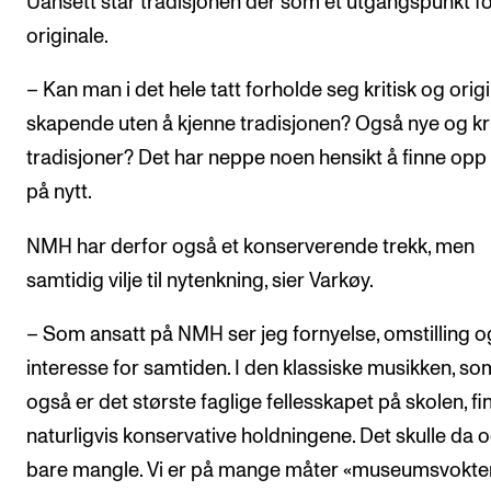
Uansett står tradisjonen der som et utgangspunkt fo
originale.
– Kan man i det hele tatt forholde seg kritisk og origi
skapende uten å kjenne tradisjonen? Også nye og kri
tradisjoner? Det har neppe noen hensikt å finne opp 
på nytt.
NMH har derfor også et konserverende trekk, men
samtidig vilje til nytenkning, sier Varkøy.
– Som ansatt på NMH ser jeg fornyelse, omstilling o
interesse for samtiden. I den klassiske musikken, so
også er det største faglige fellesskapet på skolen, fin
naturligvis konservative holdningene. Det skulle da 
bare mangle. Vi er på mange måter «museumsvoktere