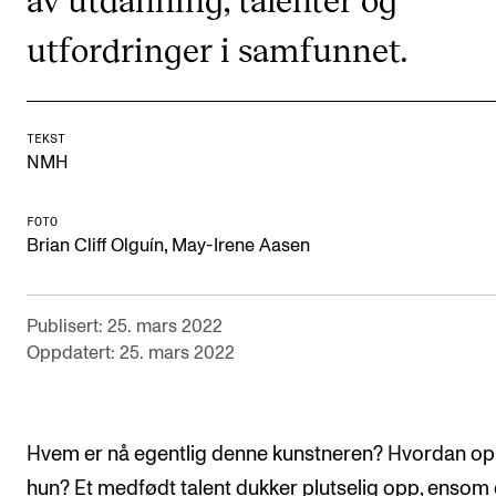
Arrangementer og konserter
utfordringer i samfunnet.
Nyheter og historier
Ledige stillinger
TEKST
NMH
INFO
FOTO
Om Norges musikkhøgskole
,
Brian Cliff Olguín
May-Irene Aasen
Kontakt oss
Finn ansatte
Publisert: 25. mars 2022
For ansatte og studenter
Oppdatert: 25. mars 2022
Hvem er nå egentlig denne kunstneren? Hvordan o
hun? Et medfødt talent dukker plutselig opp, ensom