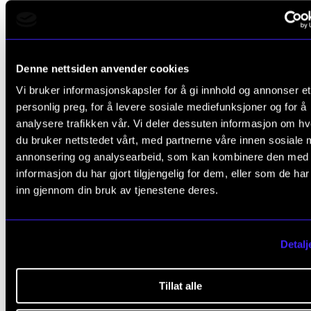
musikeren er og betrakter seg som. Under
nedstengningen av samfunnet har vi sett at studente
slitt med å se samfunnets forståelse av kunstens
Denne nettsiden anvender cookies
betydning. IKEA var åpent, mens orkestrene måtte s
Vi bruker informasjonskapsler for å gi innhold og annonser et
Dette er opplagt hendelser som har vært truende fo
personlig preg, for å levere sosiale mediefunksjoner og for å
utviklingen av identiteten deres. Mange har begynt å 
analysere trafikken vår. Vi deler dessuten informasjon om h
på egen verdi.
du bruker nettstedet vårt, med partnerne våre innen sosiale 
annonsering og analysearbeid, som kan kombinere den med
informasjon du har gjort tilgjengelig for dem, eller som de ha
Dette er langt på vei et spørsmål om hvem som skal
inn gjennom din bruk av tjenestene deres.
kjempe for kunsten, mener Varkøy. Er det institusjon
eller studentene selv?
Detalj
– Studentene skal gjennom studiet utvikle
musikeridentiteter. Dette skal naturligvis institusjone
Tillat alle
bidra til. Og sammen kan vi kjempe for at samfunnet