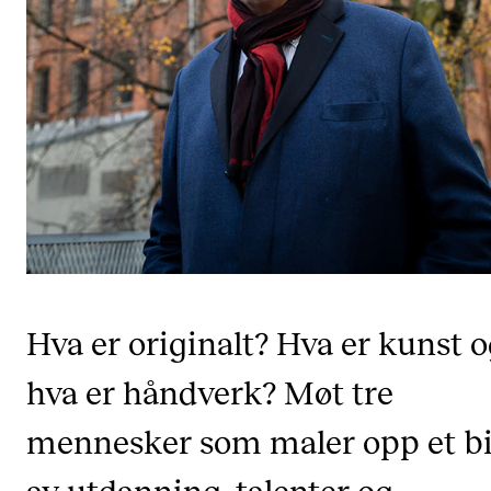
CREMAH
NordART
Prosjekter
Publikasjoner
INTERNASJONALT
Utveksling
Internasjonal strategi
Samarbeidsprosjekter
Hva er originalt? Hva er kunst 
Nettverk
hva er håndverk? Møt tre
IN.TUNE
mennesker som maler opp et bi
av utdanning, talenter og
AKTUELT