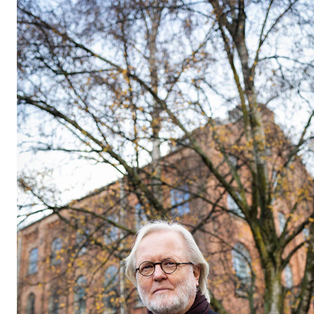
Etterutdanning og kurs
Talentutvikling
STUDENTLIV
Søknad og opptak
Biblioteket
Fagmiljøer
Salane våre
Studentutvalet SUT (student.nmh.no)
FORSKNING
CERM