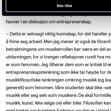
anerkjenne kunstens viktighet, sier han.
Ikke tillat
Men markedet forandrer seg. Og Varkøy mener vi da
havner i en diskusjon om entreprenørskap.
– Dette er selvsagt viktig kunnskap, for det handler 
å finne seg arbeid. Men jeg mener at også de filosof
betraktningene om musikerrollen bør være en del a
utdanningen, for vi trenger refleksjoner rundt hva m
er som fenomen. Jeg tilhører dem som er kritisk til e
entreprenørskapstenkning som ikke tar høyde for d
musikkfilosofiske tenkningen omkring musikk (og ku
generelt) som fenomen. Våre studenter skal ikke «se
musikk eller seg selv som musikere. De skal formidle
musikk; kunst. Ikke selge ost eller biler. Filosofien ka
med tanker om kunstens funksjon, og den er i stand ti