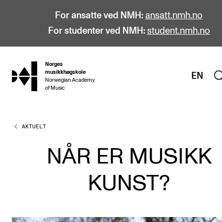
For ansatte ved NMH:
ansatt.nmh.no
For studenter ved NMH:
student.nmh.no
Norges
hjem
musikkhøgskole
EN
Norwegian Academy
of Music
AKTUELT
STUDIER
Alle studier
NÅR ER MUSIKK
Bachelor
KUNST?
Master
Doktorgrad
Årsstudium og videreutdanning