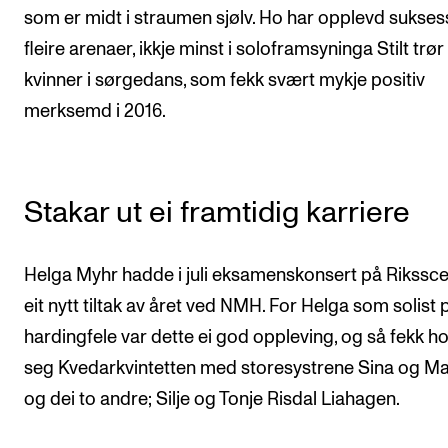
som er midt i straumen sjølv. Ho har opplevd sukses
fleire arenaer, ikkje minst i soloframsyninga Stilt trør
kvinner i sørgedans, som fekk svært mykje positiv
merksemd i 2016.
Stakar ut ei framtidig karriere
Helga Myhr hadde i juli eksamenskonsert på Rikssc
eit nytt tiltak av året ved NMH. For Helga som solist 
hardingfele var dette ei god oppleving, og så fekk 
seg Kvedarkvintetten med storesystrene Sina og Mar
og dei to andre; Silje og Tonje Risdal Liahagen.