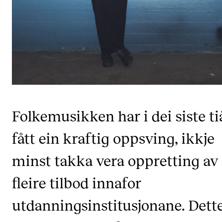
CREMAH
NordART
Prosjekter
Publikasjoner
INTERNASJONALT
Folkemusikken har i dei siste ti
Utveksling
Internasjonal strategi
fått ein kraftig oppsving, ikkje
Samarbeidsprosjekter
minst takka vera oppretting av
Nettverk
fleire tilbod innafor
IN.TUNE
utdanningsinstitusjonane. Dette
AKTUELT