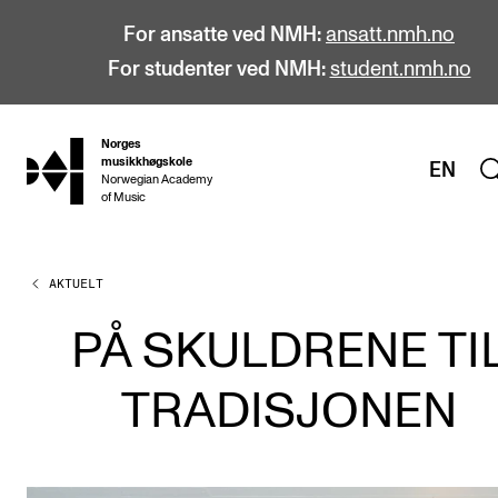
For ansatte ved NMH:
ansatt.nmh.no
For studenter ved NMH:
student.nmh.no
Norges
hjem
musikkhøgskole
EN
Norwegian Academy
of Music
AKTUELT
STUDIER
Alle studier
PÅ SKULDRENE TI
Bachelor
TRADISJONEN
Master
Doktorgrad
Årsstudium og videreutdanning