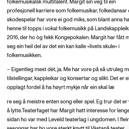
folkemusikalsk multitalent. Margit sin veg til ein
profesjonell karriere som folkemusikar, folkedansar
skodespelar har vore ei god miks, som blant anna ha
henne til topps i vokal folkemusikk på Landskappleik
2016, der ho òg fekk Kongepokalen. Margit har fått
seg ein heil del av det ein kan kalle «livets skule» i
folkemusikken.
– Eigentleg mest dét, ja. Me har vore på så utruleg
tilstellingar, kappleikar og konsertar og slikt. Det er e
opplagt fordel å ha høyrt mykje når ein skal læ
re seg å meistre enten song eller spel. Eg trur det er 
å lytte.Teaterfaget har Margit hatt interesse for lenge,
sidan ho var med Leveld teaterlag i ungdomen. I flei
sesongar har ho vore sterkt knytt til Västanå teater.