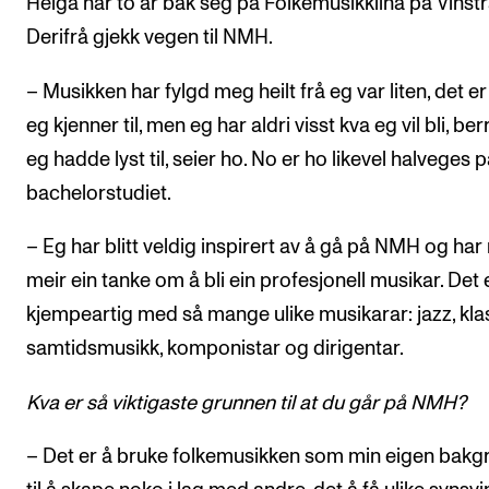
Helga har to år bak seg på Folkemusikklina på Vinstr
Derifrå gjekk vegen til NMH.
– Musikken har fylgd meg heilt frå eg var liten, det er
eg kjenner til, men eg har aldri visst kva eg vil bli, be
eg hadde lyst til, seier ho. No er ho likevel halveges 
bachelorstudiet.
– Eg har blitt veldig inspirert av å gå på NMH og har
meir ein tanke om å bli ein profesjonell musikar. Det 
kjempeartig med så mange ulike musikarar: jazz, klas
samtidsmusikk, komponistar og dirigentar.
Kva er så viktigaste grunnen til at du går på NMH?
– Det er å bruke folkemusikken som min eigen bakg