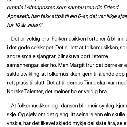
omtale i Aftenposten som sambuaren din Erlend
Apneseth, han fekk attpå til ein 6-ar, det var ikkje sjø
for 10 år sidan?
– Det er veldig bra! Folkemusikken fortener å bli in
i det gode selskapet. Det er lett at folkemusikken, s
andre smale sjangrar, blir skuva bort i større
samanhengar, sier ho. Men Margit trur det berre er ei
sakte utvikling, at folkemusikken kjem til å ende opp
rett plass til slutt. Det at til dømes Tinndølan var med 
Norske Talenter, det meiner ho er veldig bra.
– At folkemusikken og -dansen blir meir synleg, kjem 
skje. Og sjølv om det gjeng litt seinare enn ein skulle
ynskje, har det likevel skjedd mykje dei siste åra, seie