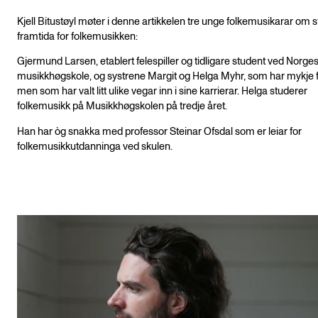
Kjell Bitustøyl møter i denne artikkelen tre unge folkemusikarar om 
framtida for folkemusikken:
Gjermund Larsen, etablert felespiller og tidligare student ved Norge
musikkhøgskole, og systrene Margit og Helga Myhr, som har mykje f
men som har valt litt ulike vegar inn i sine karrierar. Helga studerer
folkemusikk på Musikkhøgskolen på tredje året.
Han har òg snakka med professor Steinar Ofsdal som er leiar for
folkemusikkutdanninga ved skulen.