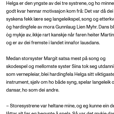
Helga er den yngste av dei tre systrene, og ho minne
godt kvar hennar motivasjon kom frå: Det var då dei
syskena fekk lære seg langeleikspel, song og etterkv
òg hardingfele av mora Gunnlaug Lien Myhr. Dans bl
òg mykje av, ikkje rart kanskje når faren heiter Marti
og er av dei fremste i landet innafor lausdans.
Medan storsyster Margit satsa mest på song og
skodespel og mellomste syster Sina tok seg utdann
som vernepleiar, blei hardingfela Helga sitt viktigast
instrument, sjølv om ho både syng, spelar langeleik 
dansar, ho som dei andre.
– Storesystrene var heltane mine, og eg kunne ein d
låttar alt før eg begynte å spela. Så var det mykje d