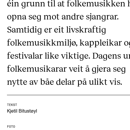
éin grunn til at folkemusikken 
Arrangementer og konserter
opna seg mot andre sjangrar.
Nyheter og historier
Samtidig er eit livskraftig
Ledige stillinger
folkemusikkmiljø, kappleikar o
INFO
festivalar like viktige. Dagens 
Om Norges musikkhøgskole
folkemusikarar veit å gjera seg
Kontakt oss
nytte av båe delar på ulikt vis.
Finn ansatte
For ansatte og studenter
TEKST
Kjetil Bitustøyl
FOTO