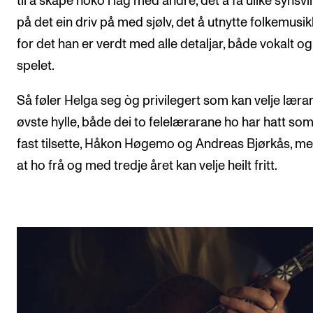
til å skape noko i lag med andre, det å få ulike synsvi
på det ein driv på med sjølv, det å utnytte folkemusi
for det han er verdt med alle detaljar, både vokalt og 
spelet.
Så føler Helga seg òg privilegert som kan velje lærar
øvste hylle, både dei to felelærarane ho har hatt som
fast tilsette, Håkon Høgemo og Andreas Bjørkås, m
at ho frå og med tredje året kan velje heilt fritt.