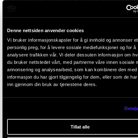
– At eg i tillegg til songen og skodespelet òg spelar
dansar, fører til at eg får ein veldig variert arbeidskv
Denne nettsiden anvender cookies
Ho gjekk fyrst tre år på Ole Bull Akademiet, så tok ho
Vi bruker informasjonskapsler for å gi innhold og annonser et
personlig preg, for å levere sosiale mediefunksjoner og for å
pause i to år før siste året, dette av di ho hadde så 
analysere trafikken vår. Vi deler dessuten informasjon om h
oppdrag. Slik oppnådde ho i ung alder å kunne leva 
du bruker nettstedet vårt, med partnerne våre innen sosiale 
musikken.
annonsering og analysearbeid, som kan kombinere den med
informasjon du har gjort tilgjengelig for dem, eller som de ha
– Eg hadde ikkje tenkt så nøye på kva eg skulle bli, 
inn gjennom din bruk av tjenestene deres.
har eg lært meg til å seie at eg jobbar med folkemusi
Å gå vidare på eit høgare studium er på noverande
Detalj
tidspunkt uaktuelt.
Tillat alle
– Det å ha fått lov til å vera arbeidsaktiv frå tidleg av