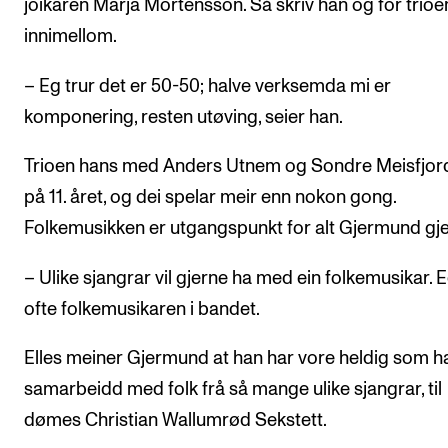
joikaren Marja Mortensson. Så skriv han òg for trioe
innimellom.
– Eg trur det er 50-50; halve verksemda mi er
komponering, resten utøving, seier han.
Trioen hans med Anders Utnem og Sondre Meisfjord
på 11. året, og dei spelar meir enn nokon gong.
Folkemusikken er utgangspunkt for alt Gjermund gje
– Ulike sjangrar vil gjerne ha med ein folkemusikar. E
ofte folkemusikaren i bandet.
Elles meiner Gjermund at han har vore heldig som ha
samarbeidd med folk frå så mange ulike sjangrar, til
dømes Christian Wallumrød Sekstett.