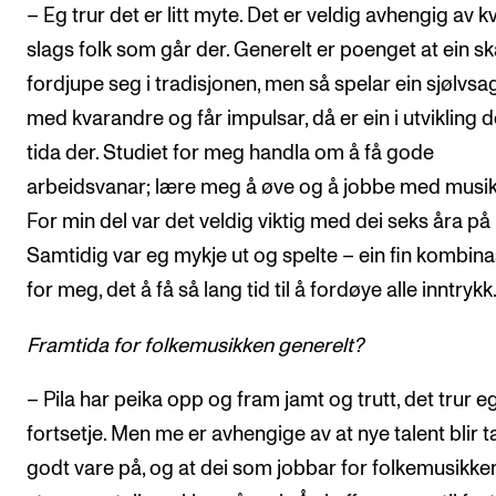
– Eg trur det er litt myte. Det er veldig avhengig av k
slags folk som går der. Generelt er poenget at ein sk
fordjupe seg i tradisjonen, men så spelar ein sjølvsa
med kvarandre og får impulsar, då er ein i utvikling 
tida der. Studiet for meg handla om å få gode
arbeidsvanar; lære meg å øve og å jobbe med musik
For min del var det veldig viktig med dei seks åra p
Samtidig var eg mykje ut og spelte – ein fin kombin
for meg, det å få så lang tid til å fordøye alle inntrykk
Framtida for folkemusikken generelt?
– Pila har peika opp og fram jamt og trutt, det trur eg
fortsetje. Men me er avhengige av at nye talent blir t
godt vare på, og at dei som jobbar for folkemusikken