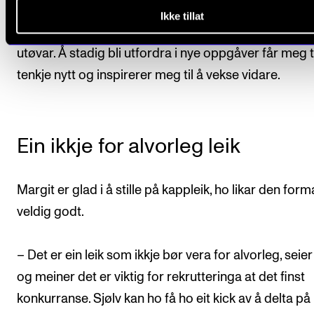
vore ein fin og effektiv måte å lære nytt. Eg elskar når
Ikke tillat
prosjekt eller ein kollega er med på å utvikle meg s
utøvar. Å stadig bli utfordra i nye oppgåver får meg ti
tenkje nytt og inspirerer meg til å vekse vidare.
Ein ikkje for alvorleg leik
Margit er glad i å stille på kappleik, ho likar den form
veldig godt.
– Det er ein leik som ikkje bør vera for alvorleg, seie
og meiner det er viktig for rekrutteringa at det finst
konkurranse. Sjølv kan ho få ho eit kick av å delta på