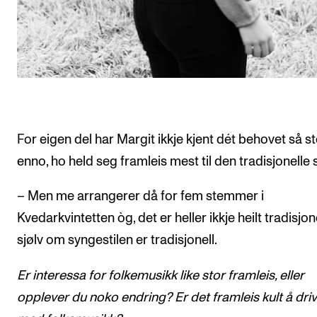
For eigen del har Margit ikkje kjent dét behovet så st
enno, ho held seg framleis mest til den tradisjonelle s
– Men me arrangerer då for fem stemmer i
Kvedarkvintetten òg, det er heller ikkje heilt tradisjone
sjølv om syngestilen er tradisjonell.
Er interessa for folkemusikk like stor framleis, eller
opplever du noko endring? Er det framleis kult å dri