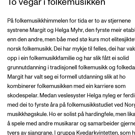
To vegar i folkemusikken
På folkemusikkhimmelen for tida er to av stjernene
systrene Margit og Helga Myhr, den fyrste meir etab
enn den andre, men båe med stø kurs mot elitesjiktet
norsk folkemusikk. Dei har mykje til felles, dei har va
opp i ein folkemusikkfamilie og har slik fått ei solid
grunnutdanning i tradisjonell folkemusikk og folkeda
Margit har valt seg ei formell utdanning slik at ho
kombinerer folkemusikken med ein karriere som
skodespelar. Medan veslesyster Helga nyleg er ferd
med dei to fyrste åra på folkemusikkstudiet ved No
musikkhøgskule. Ho er solist på hardingfele, men lik
å spele med andre musikarar og samarbeider gjern
tvers av sjangrane. I gruppa Kvedarkvintetten, som 