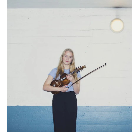
Etterutdanning og kurs
Talentutvikling
STUDENTLIV
Søknad og opptak
Biblioteket
Fagmiljøer
Salane våre
Studentutvalet SUT (student.nmh.no)
FORSKNING
CERM