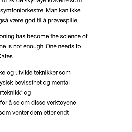
er ut av de skyhøye kravene som
le symfoniorkestre. Man kan ikke
gså være god til å prøvespille.
tioning has become the science of
one is not enough. One needs to
Kates.
ke og utvikle teknikker som
ysisk bevissthet og mental
rteknikk” og
 for å se om disse verktøyene
som venter dem etter endt