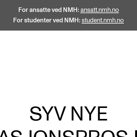
For ansatte ved NMH:
ansatt.nmh.no
For studenter ved NMH:
student.nmh.no
STUDENTLIV
F
Søknad og opptak
C
Biblioteket
C
Fagmiljøer
No
SYV NYE
Salane våre
Pr
Studentutvalet SUT (student.nmh.no)
Pu