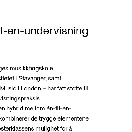
il-en-undervisning
rges musikkhøgskole,
itetet i Stavanger, samt
usic i London – har fått støtte til
isningspraksis.
en hybrid mellom én-til-en-
 kombinerer de trygge elementene
sterklassens mulighet for å