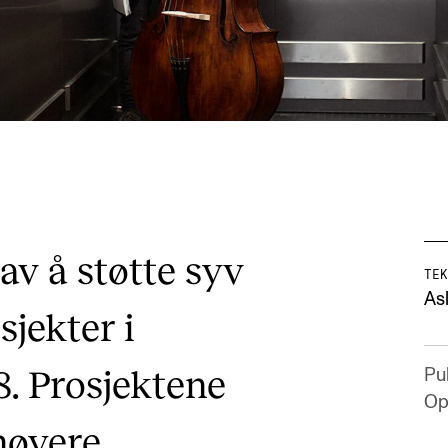
v å støtte syv
TEK
As
jekter i
8. Prosjektene
Pub
Op
høyere