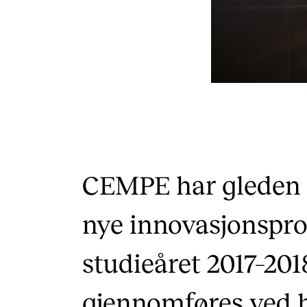
CEMPE har gleden a
nye innovasjonspros
studieåret 2017–201
gjennomføres ved 