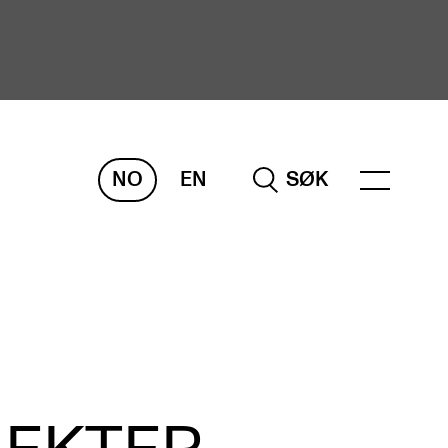
NO
EN
SØK
ORSKNING
ERM
REMAH
rdART
osjekter
blikasjoner