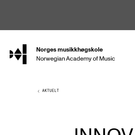
hjem
Norges
musikkhøgskole
Norwegian Academy
of Music
STUDIER
Alle studier
Bachelor
AKTUELT
Master
Doktorgrad
Årsstudium og videreutdanning