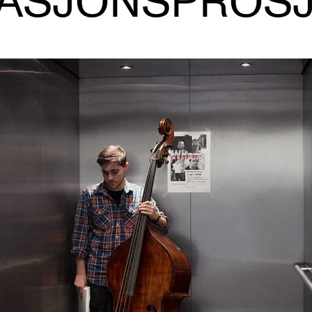
VASJONSPROSJ
AKTUELT
I
Arrangementer og konserter
Om
Nyheter og historier
Ko
Ledige stillinger
Fi
Fo