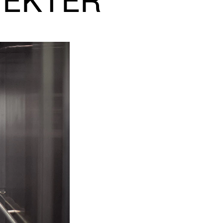
EKTER
NFO
 Norges musikkhøgskole
ntakt oss
nn ansatte
r ansatte og studenter