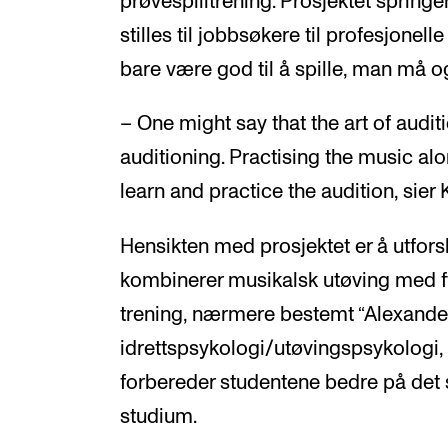
prøvespilltrening. Prosjektet spring
stilles til jobbsøkere til profesjonel
bare være god til å spille, man må o
– One might say that the art of audi
auditioning. Practising the music al
learn and practice the audition, sier 
Hensikten med prosjektet er å utfors
kombinerer musikalsk utøving med f
trening, nærmere bestemt “Alexande
idrettspsykologi/utøvingspsykologi,
forbereder studentene bedre på det 
studium.