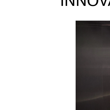
INNO
Etterutdanning og kurs
Talentutvikling
INTERNASJONALT
Utveksling
Internasjonal strategi
Samarbeidsprosjekter
Nettverk
IN.TUNE