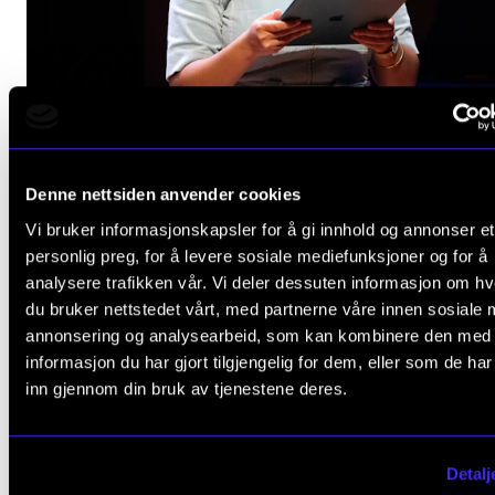
MENINGER
Kva eg har lært av året som studentleiar
Denne nettsiden anvender cookies
20. juni 2025
Vi bruker informasjonskapsler for å gi innhold og annonser et
personlig preg, for å levere sosiale mediefunksjoner og for å
analysere trafikken vår. Vi deler dessuten informasjon om h
du bruker nettstedet vårt, med partnerne våre innen sosiale 
annonsering og analysearbeid, som kan kombinere den med
informasjon du har gjort tilgjengelig for dem, eller som de ha
inn gjennom din bruk av tjenestene deres.
Detalj