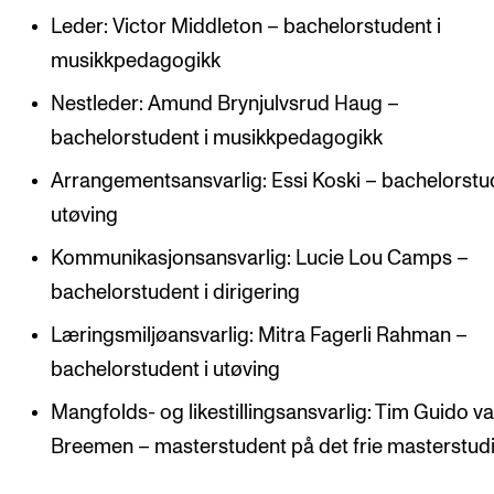
Leder: Victor Middleton – bachelorstudent i
Arrangementer og konserter
musikkpedagogikk
Nyheter og historier
Nestleder: Amund Brynjulvsrud Haug –
Ledige stillinger
bachelorstudent i musikkpedagogikk
Arrangementsansvarlig: Essi Koski – bachelorstud
INFO
utøving
Om Norges musikkhøgskole
Kommunikasjonsansvarlig: Lucie Lou Camps –
Kontakt oss
bachelorstudent i dirigering
Finn ansatte
Læringsmiljøansvarlig: Mitra Fagerli Rahman –
For ansatte og studenter
bachelorstudent i utøving
Mangfolds- og likestillingsansvarlig: Tim Guido v
Breemen – masterstudent på det frie masterstud