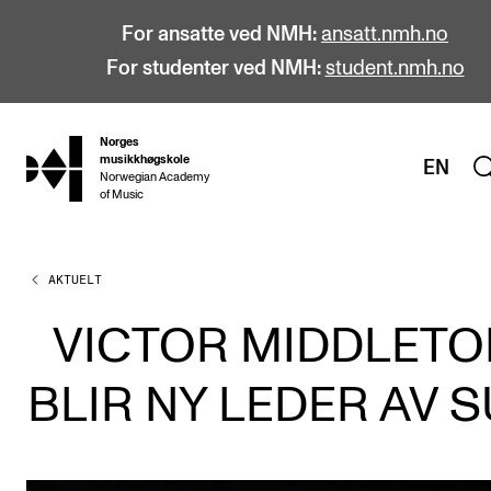
For ansatte ved NMH:
ansatt.nmh.no
For studenter ved NMH:
student.nmh.no
Norges
hjem
musikkhøgskole
EN
Norwegian Academy
of Music
AKTUELT
STUDIER
Alle studier
VICTOR MIDDLETO
Bachelor
BLIR NY LEDER AV 
Master
Doktorgrad
Årsstudium og videreutdanning