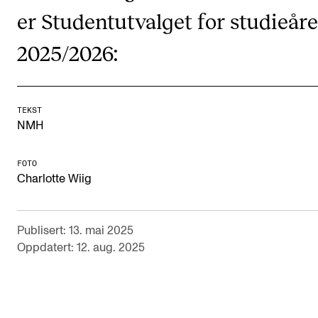
CREMAH
er Studentutvalget for studieåre
NordART
2025/2026:
Prosjekter
Publikasjoner
TEKST
NMH
INTERNASJONALT
Utveksling
FOTO
Charlotte Wiig
Internasjonal strategi
Samarbeidsprosjekter
Publisert: 13. mai 2025
Nettverk
Oppdatert: 12. aug. 2025
IN.TUNE
AKTUELT