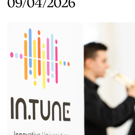
09/04/2026
Etterutdanning og kurs
Talentutvikling
STUDENTLIV
Søknad og opptak
Biblioteket
Fagmiljøer
Salane våre
Studentutvalet SUT (student.nmh.no)
FORSKNING
CERM