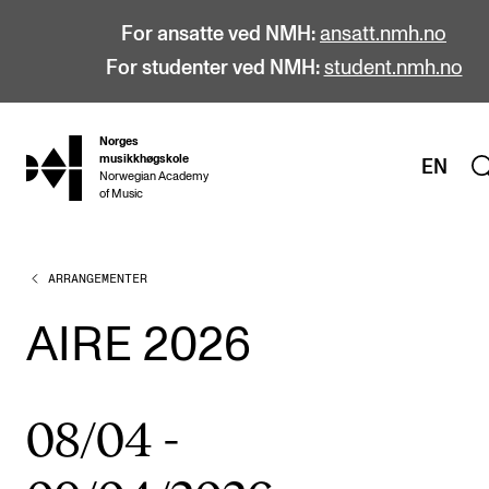
For ansatte ved NMH:
ansatt.nmh.no
For studenter ved NMH:
student.nmh.no
Norges
hjem
musikkhøgskole
EN
Norwegian Academy
of Music
ARRANGEMENTER
STUDIER
Alle studier
AIRE 2026
Bachelor
Master
08/04
-
Doktorgrad
Årsstudium og videreutdanning