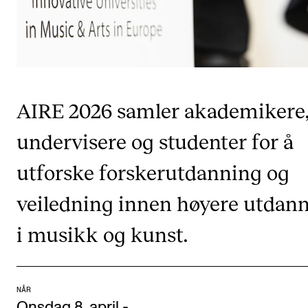
CREMAH
NordART
Prosjekter
Publikasjoner
AIRE 2026 samler akademikere
INTERNASJONALT
undervisere og studenter for å
Utveksling
utforske forskerutdanning og
Internasjonal strategi
veiledning innen høyere utdan
Samarbeidsprosjekter
i musikk og kunst.
Nettverk
IN.TUNE
NÅR
AKTUELT
Onsdag 8. april
-