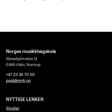
Norges musikk­høgskole
Slemdalsveien 11
0369 Oslo, Norway
+47 23 36 70 00
post@nmh.no
NYTTIGE LENKER
Studier