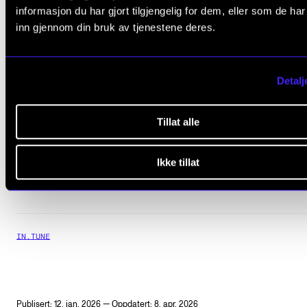
informasjon du har gjort tilgjengelig for dem, eller som de ha
Onsdag 8. april
inn gjennom din bruk av tjenestene deres.
Torsdag 9. april
Detalj
Tillat alle
Ikke tillat
IN.TUNE
Publisert: 12. jan. 2026 — Oppdatert: 8. apr. 2026