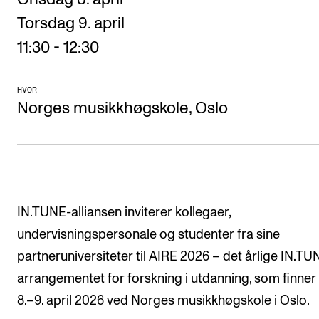
Arrangementer og konserter
Torsdag 9. april
11:30 - 12:30
Nyheter og historier
Ledige stillinger
HVOR
Norges musikkhøgskole, Oslo
INFO
Om Norges musikkhøgskole
Kontakt oss
Finn ansatte
IN.TUNE-alliansen inviterer kollegaer,
For ansatte og studenter
undervisningspersonale og studenter fra sine
partneruniversiteter til AIRE 2026 – det årlige IN.TU
arrangementet for forskning i utdanning, som finner
8.–9. april 2026 ved Norges musikkhøgskole i Oslo.