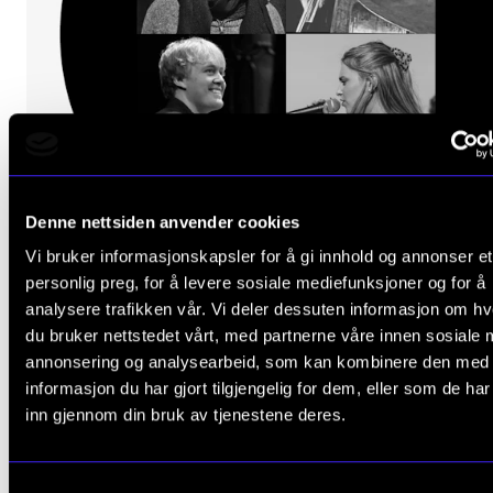
Denne nettsiden anvender cookies
Vi bruker informasjonskapsler for å gi innhold og annonser et
personlig preg, for å levere sosiale mediefunksjoner og for å
analysere trafikken vår. Vi deler dessuten informasjon om h
du bruker nettstedet vårt, med partnerne våre innen sosiale 
JAZZ OG IMPRO
NMH NÅ: Emilie Iversen kvartett
annonsering og analysearbeid, som kan kombinere den med
informasjon du har gjort tilgjengelig for dem, eller som de ha
Torsdag 11. april 2024 12:00
inn gjennom din bruk av tjenestene deres.
Kantina