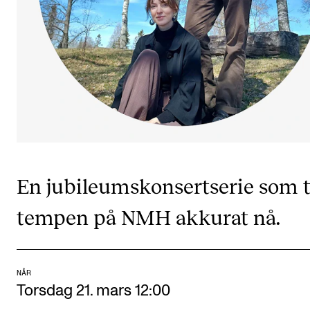
CREMAH
NordART
Prosjekter
Publikasjoner
INTERNASJONALT
Utveksling
En jubileumskonsertserie som t
Internasjonal strategi
Samarbeidsprosjekter
tempen på NMH akkurat nå.
Nettverk
IN.TUNE
NÅR
Torsdag 21. mars 12:00
AKTUELT