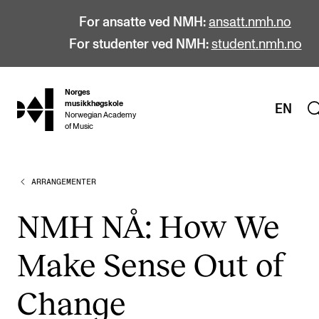
For ansatte ved NMH:
ansatt.nmh.no
For studenter ved NMH:
student.nmh.no
Norges
hjem
musikkhøgskole
EN
Norwegian Academy
of Music
ARRANGEMENTER
STUDIER
Alle studier
NMH NÅ: How We
Bachelor
Make Sense Out of
Master
Doktorgrad
Change
Årsstudium og videreutdanning