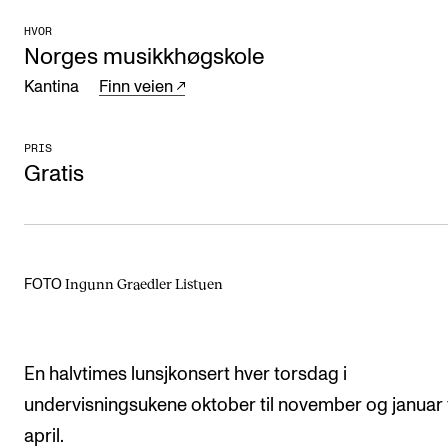
Arrangementer og konserter
HVOR
Norges musikkhøgskole
Nyheter og historier
Kantina
Finn veien
Ledige stillinger
PRIS
INFO
Gratis
Om Norges musikkhøgskole
Kontakt oss
Finn ansatte
Ingunn Graedler Listuen
FOTO
For ansatte og studenter
En halvtimes lunsjkonsert hver torsdag i
undervisningsukene oktober til november og januar t
april.