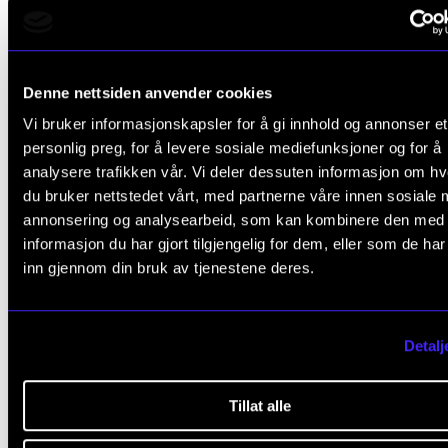
Denne nettsiden anvender cookies
KLASSISK
Vi bruker informasjonskapsler for å gi innhold og annonser et
Strauss, Strauss og Strauss
personlig preg, for å levere sosiale mediefunksjoner og for å
analysere trafikken vår. Vi deler dessuten informasjon om h
Fredag 1. mars 2024 14:00
du bruker nettstedet vårt, med partnerne våre innen sosiale 
RIdehuset, Akershus festning
annonsering og analysearbeid, som kan kombinere den med
informasjon du har gjort tilgjengelig for dem, eller som de ha
inn gjennom din bruk av tjenestene deres.
Detalj
Tillat alle