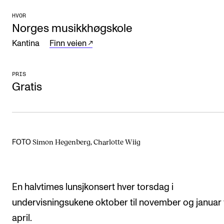
Arrangementer og konserter
HVOR
Norges musikkhøgskole
Nyheter og historier
Kantina
Finn veien
Ledige stillinger
PRIS
INFO
Gratis
Om Norges musikkhøgskole
Kontakt oss
Finn ansatte
Simon Hegenberg, Charlotte Wiig
FOTO
For ansatte og studenter
En halvtimes lunsjkonsert hver torsdag i
undervisningsukene oktober til november og januar t
april.