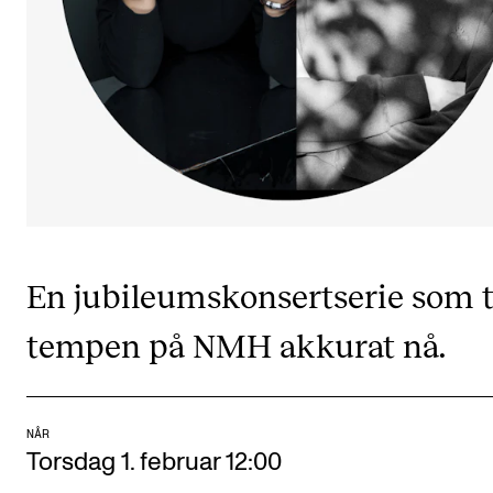
CREMAH
NordART
Prosjekter
Publikasjoner
INTERNASJONALT
Utveksling
En jubileumskonsertserie som t
Internasjonal strategi
Samarbeidsprosjekter
tempen på NMH akkurat nå.
Nettverk
IN.TUNE
NÅR
Torsdag 1. februar 12:00
AKTUELT