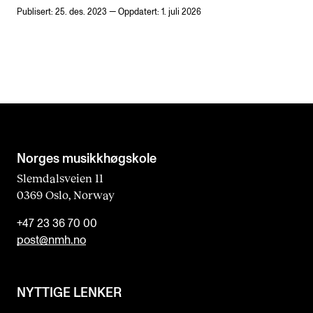
Publisert: 25. des. 2023 — Oppdatert: 1. juli 2026
Norges musikk­høgskole
Slemdalsveien 11
0369 Oslo, Norway
+47 23 36 70 00
post@nmh.no
NYTTIGE LENKER