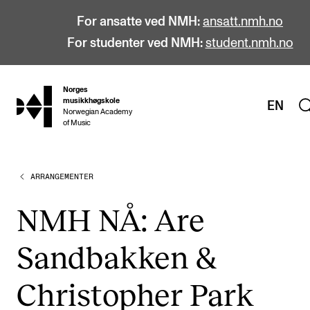
For ansatte ved NMH:
ansatt.nmh.no
For studenter ved NMH:
student.nmh.no
Norges
hjem
musikkhøgskole
EN
Norwegian Academy
of Music
ARRANGEMENTER
STUDIER
Alle studier
NMH NÅ: Are
Bachelor
Sandbakken &
Master
Doktorgrad
Christopher Park
Årsstudium og videreutdanning