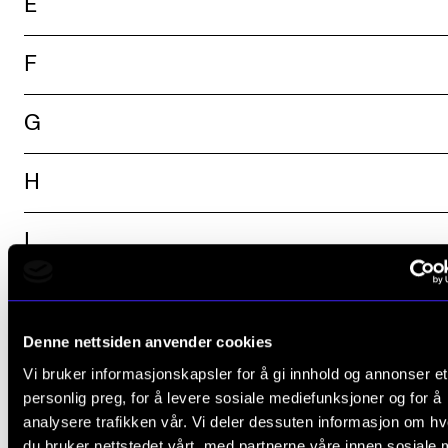
E
F
G
H
I
J
Denne nettsiden anvender cookies
K
Vi bruker informasjonskapsler for å gi innhold og annonser et
personlig preg, for å levere sosiale mediefunksjoner og for å
M
analysere trafikken vår. Vi deler dessuten informasjon om h
du bruker nettstedet vårt, med partnerne våre innen sosiale 