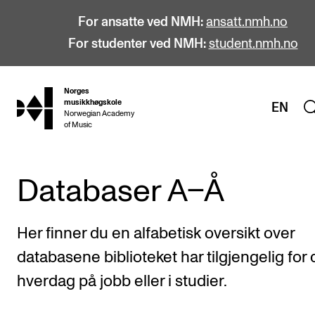
For ansatte ved NMH:
ansatt.nmh.no
For studenter ved NMH:
student.nmh.no
Norges
hjem
musikkhøgskole
EN
Norwegian Academy
of Music
Databaser A–Å
STUDIER
Alle studier
Her finner du en alfabetisk oversikt over
Bachelor
databasene biblioteket har tilgjengelig for 
Master
hverdag på jobb eller i studier.
Doktorgrad
Årsstudium og videreutdanning