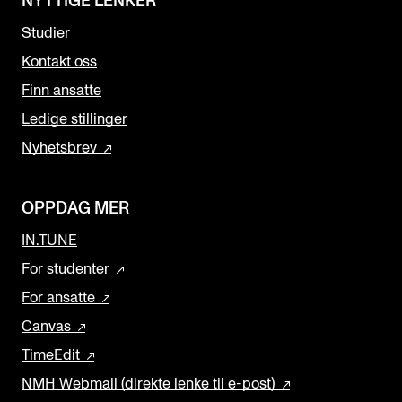
NYTTIGE LENKER
Studier
Kontakt oss
Finn ansatte
Ledige stillinger
Nyhetsbrev
OPPDAG MER
IN.TUNE
For studenter
For ansatte
Canvas
TimeEdit
NMH Webmail (direkte lenke til e-post)