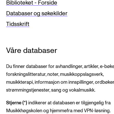
Biblioteket - Forside
Etterutdanning og kurs
Databaser og søkekilder
Talentutvikling
Tidsskrift
STUDENTLIV
Søknad og opptak
Våre databaser
Biblioteket
Fagmiljøer
Du finner databaser for avhandlinger, artikler, e-bøke
Salane våre
forskningslitteratur, noter, musikkoppslagsverk,
Studentutvalet SUT (student.nmh.no)
musikkterapi, informasjon om innspillinger, ordbøker
strømmingstjenester, sang og vokalmusikk.
FORSKNING
Stjerne (*)
indikerer at databasen er tilgjengelig fra
CERM
Musikkhøgskolen og hjemmefra med VPN-løsning.