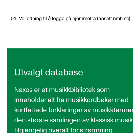
CREMAH
NordART
Veiledning til å logge på hjemmefra
(ansatt.nmh.no).
Prosjekter
Publikasjoner
INTERNASJONALT
Utveksling
Utvalgt database
Internasjonal strategi
Samarbeidsprosjekter
Naxos er et musikkbibliotek som
Nettverk
inneholder alt fra musikkordbøker med
kortfattede forklaringer av musikktermer 
IN.TUNE
den største samlingen av klassisk musik
tilgjengelig overalt for strømming.
AKTUELT