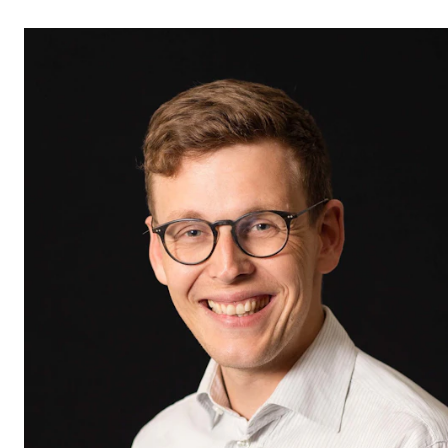
STUDY
Admissions
Exchange Programmes
The Library
Departments and Disciplines
RESEARCH
CERM
CREMAH
NordART
Projects