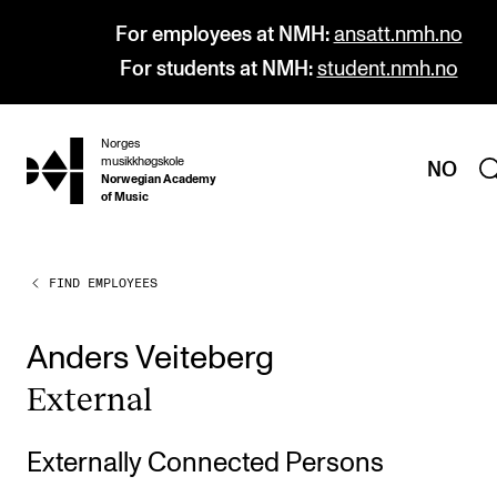
For employees at NMH:
ansatt.nmh.no
For students at NMH:
student.nmh.no
Norges
hjem
musikkhøgskole
NO
Norwegian Academy
of Music
FIND EMPLOYEES
PROGRAMMES
All Programmes and Courses
Anders Veiteberg
Undergraduate Programmes
Extern­al
Graduate Programmes
Doctoral Studies
Externally Connected Persons
Continuing Studies