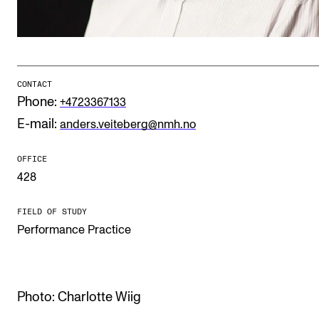
Publications
INTERNATIONAL
Collaboration
CONTACT
Phone:
+4723367133
Networks
E-mail:
anders.veiteberg@nmh.no
International Activities
IN.TUNE
OFFICE
428
INFO
FIELD OF STUDY
Performance Practice
Contact Us
About the Academy
Find Employees
Photo: Charlotte Wiig
For Students and Employees