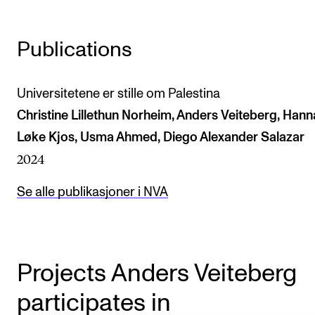
The Student Committee (SUT) (student.nmh.no)
Publications
NEWS
Universitetene er stille om Palestina
News and Stories
Christine Lillethun Norheim, Anders Veiteberg, Han
Events and concerts
Løke Kjos, Usma Ahmed, Diego Alexander Salazar
Current Vacancies
2024
Se alle publikasjoner i NVA
Projects Anders Veiteberg
participates in