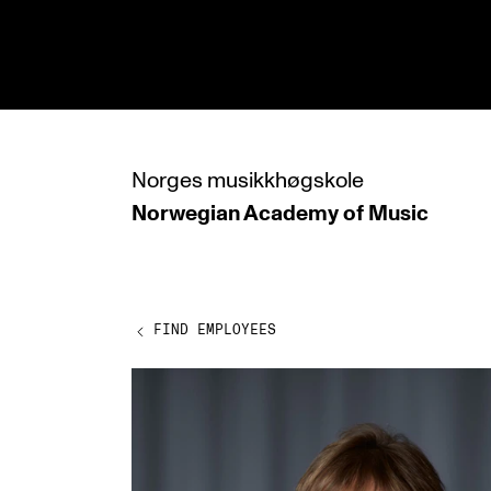
hjem
Norges
musikkhøgskole
Norwegian Academy
of Music
PROGRAMMES
All Programmes and Courses
Undergraduate Programmes
FIND EMPLOYEES
Graduate Programmes
Doctoral Studies
Continuing Studies