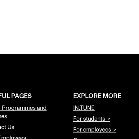
FUL PAGES
EXPLORE MORE
y Programmes and
IN.TUNE
ses
For students
ct Us
For employees
 Employees