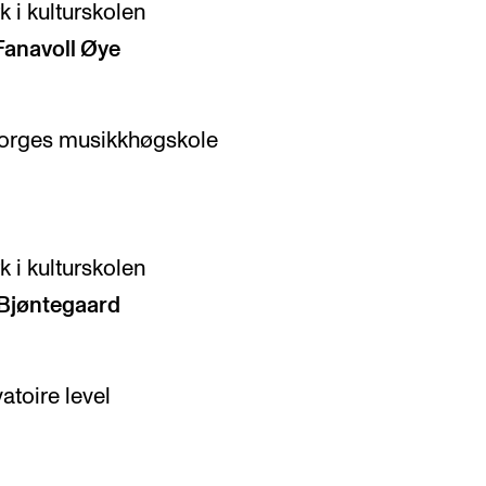
i kulturskolen
Fanavoll Øye
 Norges musikkhøgskole
i kulturskolen
 Bjøntegaard
atoire level