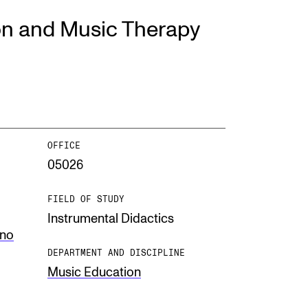
on and Music Therapy
EWS
ws and Stories
ents and concerts
rrent Vacancies
OFFICE
05026
FIELD OF STUDY
Instrumental Didactics
.no
DEPARTMENT AND DISCIPLINE
Music Education