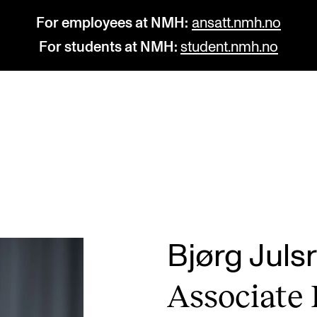
For employees at NMH:
ansatt.nmh.no
For students at NMH:
student.nmh.no
STUDY
R
Admissions
C
Exchange Programmes
C
The Library
No
Bjørg Juls
Departments and Disciplines
Pr
Asso­ci­ate 
Pu