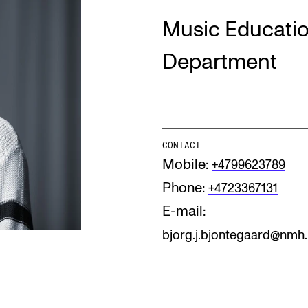
Music Educati
INFO
N
Department
Contact Us
Ne
About the Academy
Ev
Find Employees
Cu
CONTACT
Mobile:
+4799623789
For Students and Employees
Phone:
+4723367131
The Student Committee (SUT)
(student.nmh.no)
E-mail:
bjorg.j.bjontegaard@nmh