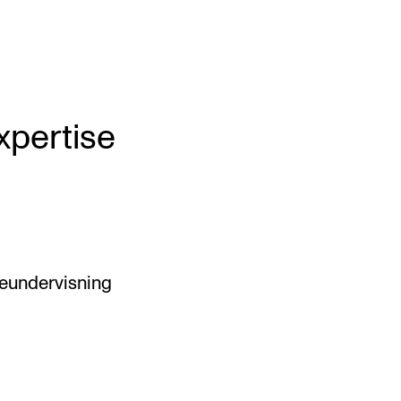
xpertise
peundervisning