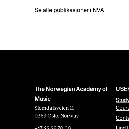
Se alle publikasjoner i NVA
The Norwegian Academy of
USE
Music
Stud
Slemdalsveien 11
Cour
0369 Oslo, Norway
Conta
Find
+47 23 36 70 00