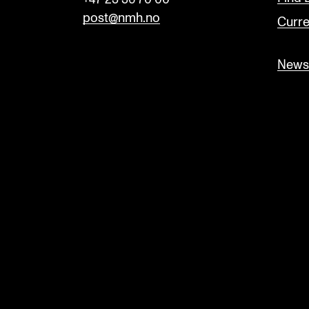
post@nmh.no
Curre
Newsl