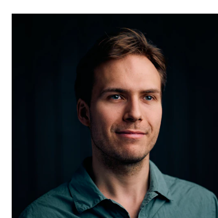
STUDY
Admissions
Exchange Programmes
The Library
Departments and Disciplines
RESEARCH
CERM
CREMAH
NordART
Projects