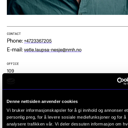
Publications
INTERNATIONAL
Collaboration
CONTACT
Phone:
+4723367205
Networks
E-mail:
vetle.laupsa-nesje@nmh.no
International Activities
IN.TUNE
OFFICE
109
INFO
Contact Us
Denne nettsiden anvender cookies
About the Academy
Vi bruker informasjonskapsler for å gi innhold og annonser et
Find Employees
personlig preg, for å levere sosiale mediefunksjoner og for å
analysere trafikken vår. Vi deler dessuten informasjon om h
For Students and Employees