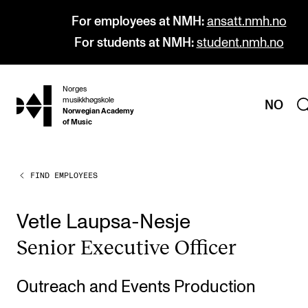
For employees at NMH:
ansatt.nmh.no
For students at NMH:
student.nmh.no
Norges
hjem
musikkhøgskole
NO
Norwegian Academy
of Music
FIND EMPLOYEES
PROGRAMMES
All Programmes and Courses
Vetle Laupsa-Nesje
Undergraduate Programmes
Seni­or Exec­ut­ive Officer
Graduate Programmes
Doctoral Studies
Outreach and Events Production
Continuing Studies