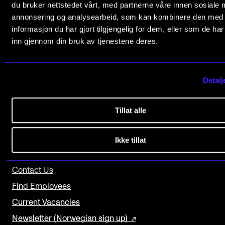
du bruker nettstedet vårt, med partnerne våre innen sosiale 
The Student Committee (SUT) (student.nmh.no)
annonsering og analysearbeid, som kan kombinere den med
informasjon du har gjort tilgjengelig for dem, eller som de ha
The Norwegian Academy of Music
inn gjennom din bruk av tjenestene deres.
NEWS
Slemdalsveien 11
0369 Oslo, Norway
News and Stories
Detalj
+47 23 36 70 00
Events and concerts
post@nmh.no
Current Vacancies
Tillat alle
USEFUL PAGES
Ikke tillat
Study Programmes and Courses
Contact Us
Find Employees
Current Vacancies
Newsletter (Norwegian sign up)