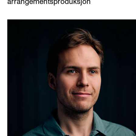
arrangementsproduksjon
Etterutdanning og kurs
Talentutvikling
STUDENTLIV
Søknad og opptak
Biblioteket
Fagmiljøer
Salane våre
Studentutvalet SUT (student.nmh.no)
FORSKNING
CERM