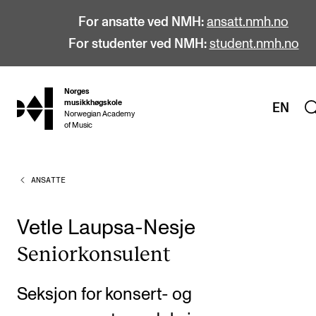
For ansatte ved NMH:
ansatt.nmh.no
For studenter ved NMH:
student.nmh.no
Norges
hjem
musikkhøgskole
EN
Norwegian Academy
of Music
ANSATTE
STUDIER
Alle studier
Vetle Laupsa-Nesje
Bachelor
Senior­kon­su­lent
Master
Doktorgrad
Seksjon for konsert- og
Årsstudium og videreutdanning