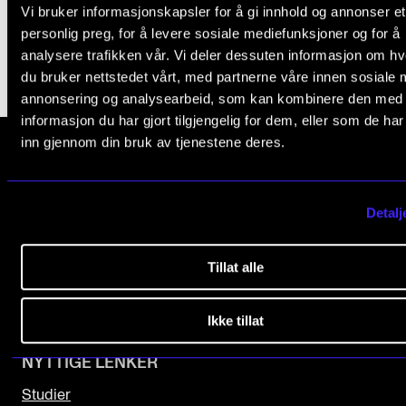
Vi bruker informasjonskapsler for å gi innhold og annonser et
Arrangementer og konserter
personlig preg, for å levere sosiale mediefunksjoner og for å
analysere trafikken vår. Vi deler dessuten informasjon om h
Nyheter og historier
du bruker nettstedet vårt, med partnerne våre innen sosiale 
Ledige stillinger
annonsering og analysearbeid, som kan kombinere den med
informasjon du har gjort tilgjengelig for dem, eller som de ha
inn gjennom din bruk av tjenestene deres.
INFO
Norges musikk­høgskole
Om Norges musikkhøgskole
Detalj
Slemdalsveien 11
Kontakt oss
0369 Oslo, Norway
Finn ansatte
Tillat alle
+47 23 36 70 00
For ansatte og studenter
post@nmh.no
Ikke tillat
NYTTIGE LENKER
Studier