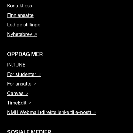
Kontakt oss
Finn ansatte
Ledige stillinger
Nyhetsbrev
OPPDAG MER
IN.TUNE
For studenter
For ansatte
Canvas
TimeEdit
NMH Webmail (direkte lenke til e-post)
SOSIALE MEDIER