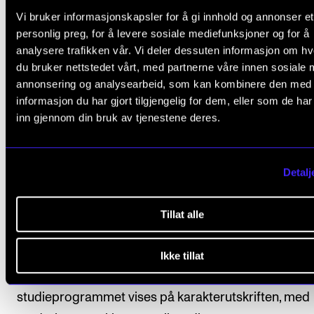
Vurdering
Vi bruker informasjonskapsler for å gi innhold og annonser et
personlig preg, for å levere sosiale mediefunksjoner og for å
analysere trafikken vår. Vi deler dessuten informasjon om h
I NMHs emneportefølje inngår både emner som ben
du bruker nettstedet vårt, med partnerne våre innen sosiale 
karakterskalaen bestått/ ikke bestått og emner som
annonsering og analysearbeid, som kan kombinere den med
benytter den graderte karakterskalaen fra A til F, der
informasjon du har gjort tilgjengelig for dem, eller som de ha
inn gjennom din bruk av tjenestene deres.
laveste ståkarakter. Hvilket karaktersystem som ben
fremgår av hver enkelt emnebeskrivelse.
Detalj
Ytterligere bestemmelser om vurdering og eksamen
fastsatt i
kapittel VI i Forskrift om studiene ved Norg
Tillat alle
musikkhøgskole
(lovdata.no).
Karakterutskrift blir utstedt når studenten har fullfør
Ikke tillat
studieprogrammet. Emner som inngår i
studieprogrammet vises på karakterutskriften, med