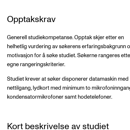
Publications
Opptakskrav
INTERNATIONAL
Collaboration
Generell studiekompetanse. Opptak skjer etter en
Networks
helhetlig vurdering av søkerens erfaringsbakgrunn 
International Activities
motivasjon for å søke studiet. Søkerne rangeres ette
egne rangeringskriterier.
IN.TUNE
Studiet krever at søker disponerer datamaskin med
INFO
nettilgang, lydkort med minimum to mikrofoninngang
kondensatormikrofoner samt hodetelefoner.
Contact Us
About the Academy
Find Employees
Kort beskrivelse av studiet
For Students and Employees