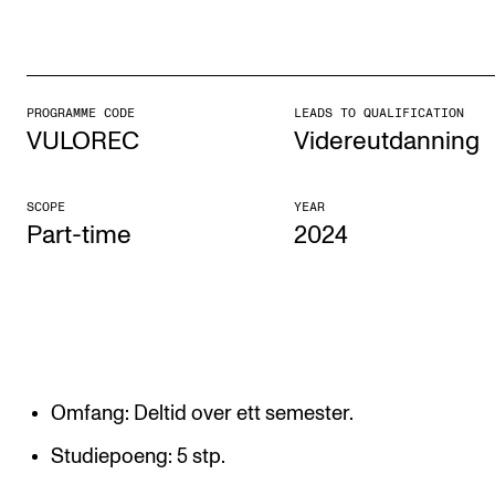
STUDY
Admissions
PROGRAMME CODE
LEADS TO QUALIFICATION
VULOREC
Videreutdanning
Exchange Programmes
The Library
SCOPE
YEAR
Departments and Disciplines
Part-time
2024
RESEARCH
CERM
CREMAH
Omfang: Deltid over ett semester.
NordART
Studiepoeng: 5 stp.
Projects