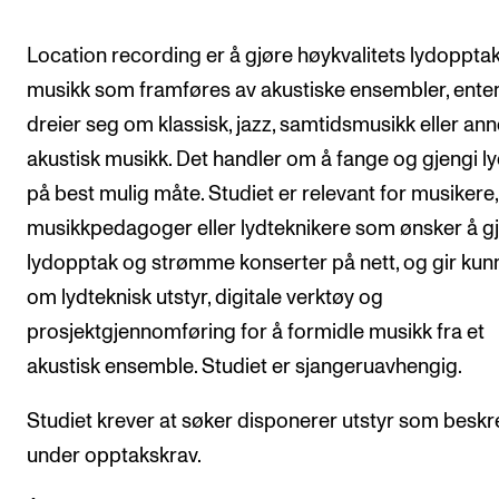
The Student Committee (SUT) (student.nmh.no)
Location recording er å gjøre høykvalitets lydoppta
musikk som framføres av akustiske ensembler, ente
NEWS
dreier seg om klassisk, jazz, samtidsmusikk eller an
News and Stories
akustisk musikk. Det handler om å fange og gjengi l
Events and concerts
på best mulig måte. Studiet er relevant for musikere,
musikkpedagoger eller lydteknikere som ønsker å g
Current Vacancies
lydopptak og strømme konserter på nett, og gir ku
om lydteknisk utstyr, digitale verktøy og
prosjektgjennomføring for å formidle musikk fra et
akustisk ensemble. Studiet er sjangeruavhengig.
Studiet krever at søker disponerer utstyr som beskr
under opptakskrav.