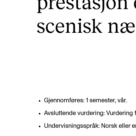
prestas­jon
scenisk næ
INTERNATIONAL
Collaboration
Networks
International Activities
IN.TUNE
Gjennomføres: 1 semester, vår.
Avsluttende vurdering: Vurdering f
Undervisningsspråk: Norsk eller e