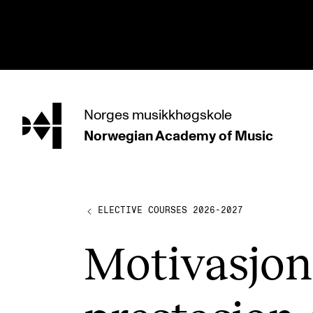
hjem
Norges
musikkhøgskole
Norwegian Academy
of Music
PROGRAMMES
All Programmes and Courses
Undergraduate Programmes
ELECTIVE COURSES 2026-2027
Graduate Programmes
Motivas­jon
Doctoral Studies
Continuing Studies