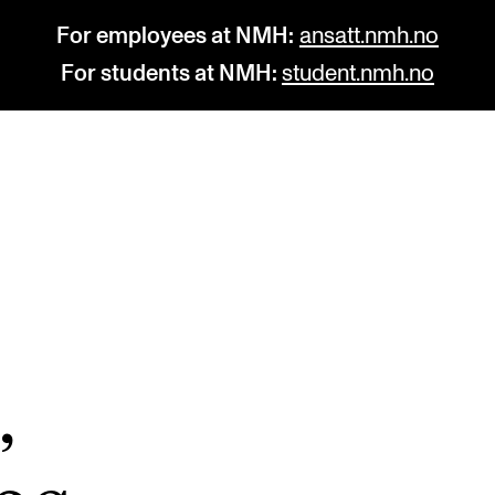
For employees at NMH:
ansatt.nmh.no
For students at NMH:
student.nmh.no
STUDY
R
Admissions
C
Exchange Programmes
C
The Library
No
,
Departments and Disciplines
Pr
Pu