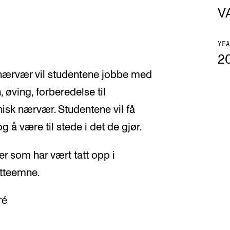
V
YEA
2
 nærvær vil studentene jobbe med
 øving, forberedelse til
nisk nærvær. Studentene vil få
og å være til stede i det de gjør.
er som har vært tatt opp i
tteemne.
ré