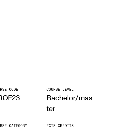
EWS
ws and Stories
ents and concerts
rrent Vacancies
RSE CODE
COURSE LEVEL
ROF23
Bachelor/mas
ter
RSE CATEGORY
ECTS CREDITS