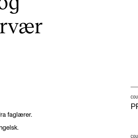
 og
r­vær
INFO
N
Contact Us
Ne
About the Academy
Ev
Find Employees
Cu
For Students and Employees
The Student Committee (SUT)
(student.nmh.no)
COU
P
ra faglærer.
ngelsk.
COU