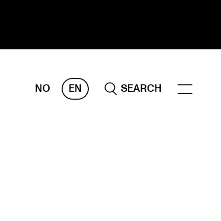
NO
EN
SEARCH
ESEARCH
ERM
REMAH
rdART
ojects
blications