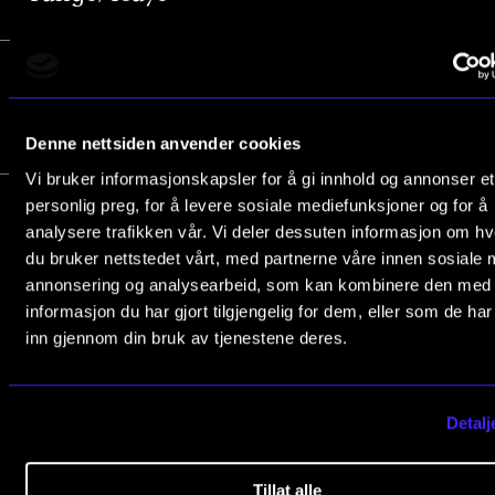
Arrangementer og konserter
Nyheter og historier
Mellom linjene: Romantisk
09/06/2026
Ledige stillinger
fremføringspraksis
Denne nettsiden anvender cookies
Vi bruker informasjonskapsler for å gi innhold og annonser et
INFO
personlig preg, for å levere sosiale mediefunksjoner og for å
Om Norges musikkhøgskole
analysere trafikken vår. Vi deler dessuten informasjon om h
du bruker nettstedet vårt, med partnerne våre innen sosiale 
Kontakt oss
1
2
3
4
5
annonsering og analysearbeid, som kan kombinere den med
Finn ansatte
informasjon du har gjort tilgjengelig for dem, eller som de ha
inn gjennom din bruk av tjenestene deres.
For ansatte og studenter
Detalj
Tillat alle