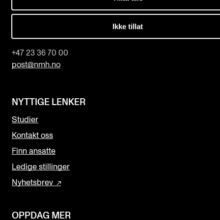
Norges musikk­høgskole
Slemdalsveien 11
Ikke tillat
0369 Oslo, Norway
+47 23 36 70 00
post@nmh.no
NYTTIGE LENKER
Studier
Kontakt oss
Finn ansatte
Ledige stillinger
Nyhetsbrev
OPPDAG MER