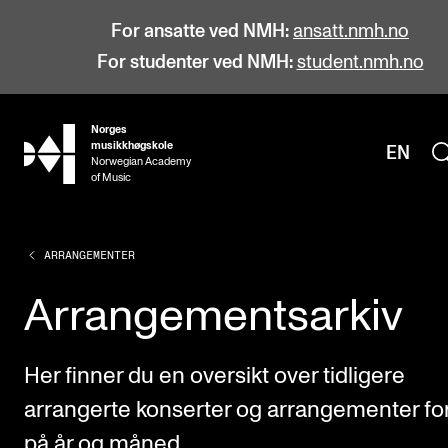
For ansatte ved NMH:
ansatt.nmh.no
For studenter ved NMH:
student.nmh.no
Norges
hjem
musikkhøgskole
EN
Norwegian Academy
of Music
ARRANGEMENTER
STUDIER
Alle studier
Arrangementsarkiv
Bachelor
Master
Her finner du en oversikt over tidligere
Doktorgrad
arrangerte konserter og arrangementer fo
Årsstudium og videreutdanning
på år og måned.