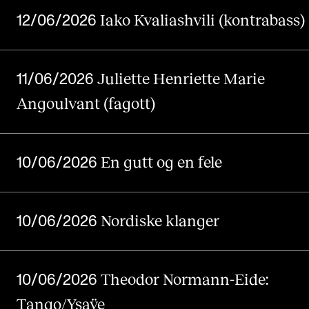
CREMAH
Iako Kvaliashvili (kontrabass)
12/06/2026
NordART
Prosjekter
Juliette Henriette Marie
11/06/2026
Publikasjoner
Angoulvant (fagott)
INTERNASJONALT
Utveksling
En gutt og en fele
10/06/2026
Internasjonal strategi
Samarbeidsprosjekter
Nordiske klanger
10/06/2026
Nettverk
IN.TUNE
Theodor Normann-Eide:
10/06/2026
Tango/Ysaÿe
AKTUELT