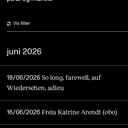
Etterutdanning og kurs
Talentutvikling
Vis filter
STUDENTLIV
Søknad og opptak
juni 2026
Biblioteket
Fagmiljøer
So long, farewell, auf
18/06/2026
Salane våre
Wiedersehen, adieu
Studentutvalet SUT (student.nmh.no)
Freja Katrine Arendt (obo)
FORSKNING
16/06/2026
CERM