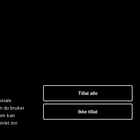
Tillat alle
osiale
n du bruker
Ikke tillat
som kan
mlet inn