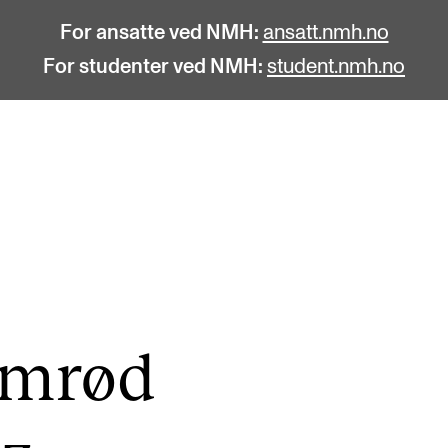
For ansatte ved NMH:
ansatt.nmh.no
For studenter ved NMH:
student.nmh.no
STUDENTLIV
F
Søknad og opptak
C
Biblioteket
C
Fagmiljøer
No
umrød
Salane våre
Pr
Studentutvalet SUT (student.nmh.no)
Pu