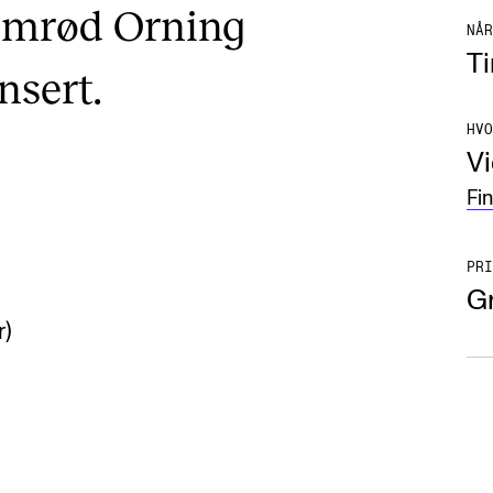
lumrød Orning
NÅR
Ti
nsert.
HVO
Vi
Fi
PRI
Gr
r)