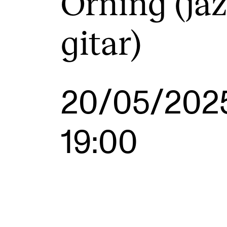
Orning (jaz
Etterutdanning og kurs
Talentutvikling
gitar)
INTERNASJONALT
20/05/202
Utveksling
Internasjonal strategi
19:00
Samarbeidsprosjekter
Nettverk
IN.TUNE