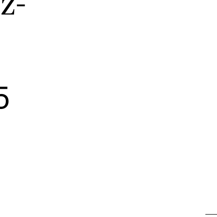
z-
AKTUELT
I
5
Arrangementer og konserter
Om
Nyheter og historier
Ko
Ledige stillinger
Fi
Fo