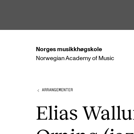
hjem
Norges
musikkhøgskole
Norwegian Academy
of Music
STUDIER
Alle studier
Bachelor
ARRANGEMENTER
Master
Elias Wall
Doktorgrad
Årsstudium og videreutdanning