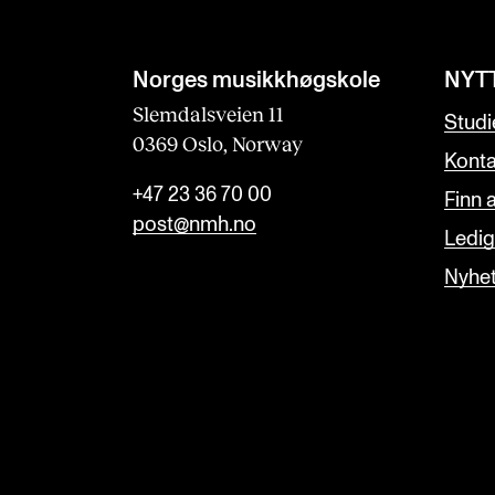
Norges musikk­høgskole
NYT
Slemdalsveien 11
Studi
0369 Oslo, Norway
Konta
+47 23 36 70 00
Finn 
post@nmh.no
Ledige
Nyhe