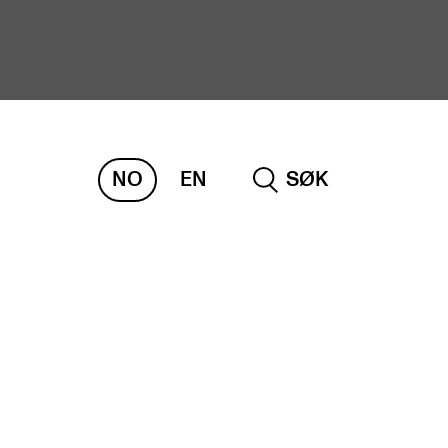
NO
EN
SØK
ORSKNING
ERM
REMAH
rdART
osjekter
blikasjoner