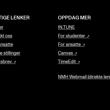
TIGE LENKER
OPPDAG MER
er
IN.TUNE
kt oss
For studenter
ansatte
For ansatte
 stillinger
Canvas
tsbrev
TimeEdit
NMH Webmail (direkte lenk