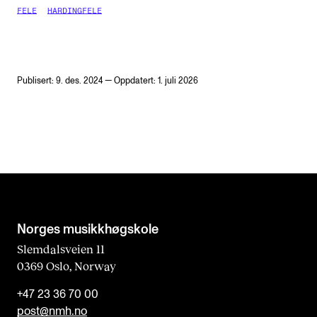
FELE
HARDINGFELE
Publisert: 9. des. 2024 — Oppdatert: 1. juli 2026
Norges musikk­høgskole
Slemdalsveien 11
0369 Oslo, Norway
+47 23 36 70 00
post@nmh.no