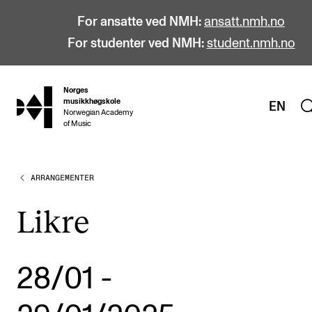
For ansatte ved NMH:
ansatt.nmh.no
For studenter ved NMH:
student.nmh.no
Norges
hjem
musikkhøgskole
EN
Norwegian Academy
of Music
ARRANGEMENTER
STUDIER
Alle studier
Likre
Bachelor
Master
28/01
-
Doktorgrad
Årsstudium og videreutdanning