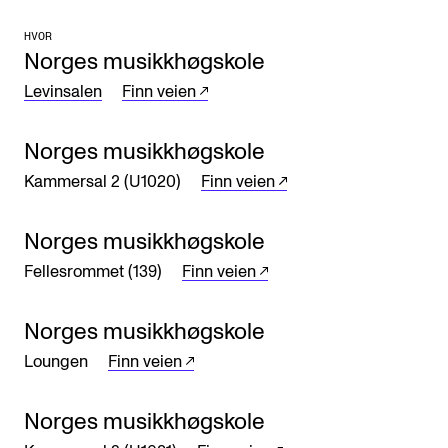
Arrangementer og konserter
HVOR
Norges musikkhøgskole
Nyheter og historier
Levinsalen
Finn veien
Ledige stillinger
Norges musikkhøgskole
INFO
Kammersal 2 (U1020)
Finn veien
Om Norges musikkhøgskole
Norges musikkhøgskole
Kontakt oss
Fellesrommet (139)
Finn veien
Finn ansatte
For ansatte og studenter
Norges musikkhøgskole
Loungen
Finn veien
Norges musikkhøgskole