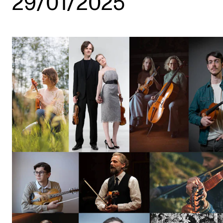
29/01/2025
Etterutdanning og kurs
Talentutvikling
STUDENTLIV
Søknad og opptak
Biblioteket
Fagmiljøer
Salane våre
Studentutvalet SUT (student.nmh.no)
FORSKNING
CERM