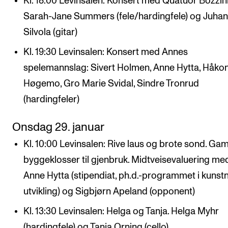
Kl. 18:00 Levinsalen: Konsert med Quatuor Bozzini
Sarah-Jane Summers (fele/hardingfele) og Juhan
Silvola (gitar)
Kl. 19:30 Levinsalen: Konsert med Annes
spelemannslag: Sivert Holmen, Anne Hytta, Håko
Høgemo, Gro Marie Svidal, Sindre Tronrud
(hardingfeler)
Onsdag 29. januar
Kl. 10:00 Levinsalen: Rive laus og brote sond. Ga
byggeklosser til gjenbruk. Midtveisevaluering me
Anne Hytta (stipendiat, ph.d.-programmet i kunst
utvikling) og Sigbjørn Apeland (opponent)
Kl. 13:30 Levinsalen: Helga og Tanja. Helga Myhr
(hardingfele) og Tanja Orning (cello)