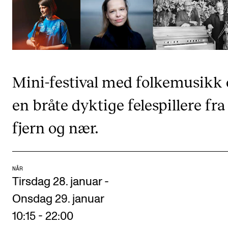
CREMAH
NordART
Prosjekter
Publikasjoner
Mini-festival med folkemusikk
INTERNASJONALT
en bråte dyktige felespillere fra
Utveksling
fjern og nær.
Internasjonal strategi
Samarbeidsprosjekter
Nettverk
NÅR
Tirsdag 28. januar
-
IN.TUNE
Onsdag 29. januar
10:15 - 22:00
AKTUELT