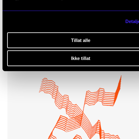
ORKESTER OG ENSEMBLER
Detalj
Vokalensemble: En kveld i klang
Fredag 20. mars 19:00
Tillat alle
Majorstuen kirke
Ikke tillat