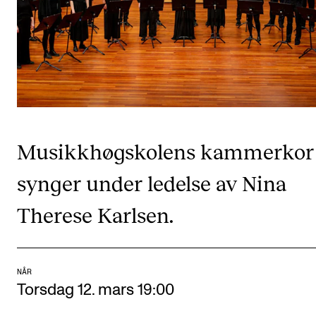
CREMAH
NordART
Prosjekter
Publikasjoner
INTERNASJONALT
Musikkhøgskolens kammerkor
Utveksling
synger under ledelse av Nina
Internasjonal strategi
Therese Karlsen.
Samarbeidsprosjekter
Nettverk
IN.TUNE
NÅR
Torsdag 12. mars 19:00
AKTUELT