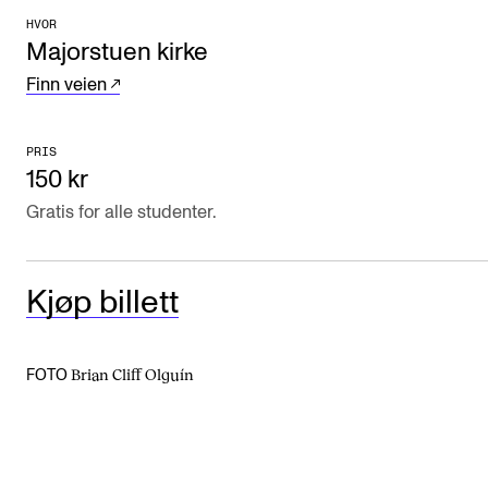
HVOR
Arrangementer og konserter
Majorstuen kirke
Nyheter og historier
Finn veien
Ledige stillinger
PRIS
150 kr
INFO
Gratis for alle studenter.
Om Norges musikkhøgskole
Kontakt oss
Kjøp billett
Finn ansatte
For ansatte og studenter
Brian Cliff Olguín
FOTO