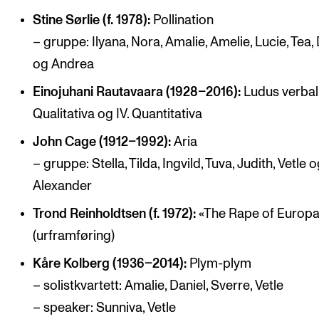
Stine Sørlie (f. 1978):
Pollination
– gruppe: Ilyana, Nora, Amalie, Amelie, Lucie, Tea,
og Andrea
Einojuhani Rautavaara (1928–2016):
Ludus verbalis
Qualitativa og IV. Quantitativa
John Cage (1912–1992):
Aria
– gruppe: Stella, Tilda, Ingvild, Tuva, Judith, Vetle 
Alexander
Trond Reinholdtsen (f. 1972):
«The Rape of Europ
(urframføring)
Kåre Kolberg (1936–2014):
Plym-plym
– solistkvartett: Amalie, Daniel, Sverre, Vetle
– speaker: Sunniva, Vetle