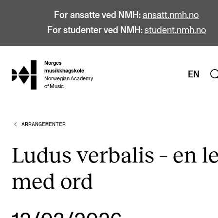
For ansatte ved NMH:
ansatt.nmh.no
For studenter ved NMH:
student.nmh.no
Norges
hjem
musikkhøgskole
EN
Norwegian Academy
of Music
ARRANGEMENTER
STUDIER
Alle studier
Ludus verbalis – en l
Bachelor
med ord
Master
Doktorgrad
Årsstudium og videreutdanning