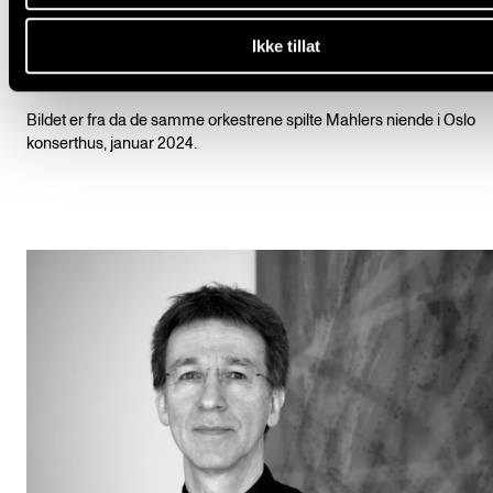
ungdomsorkester, Oslo-filharmoniens Ung filharmo
Bergen filharmoniske orkesters BFUng.
Ikke tillat
Bildet er fra da de samme orkestrene spilte Mahlers niende i Oslo
konserthus, januar 2024.