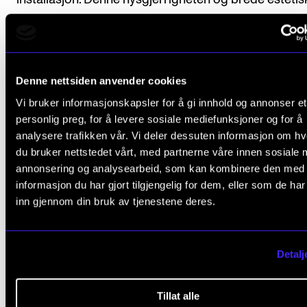
sansen tar han videre i sitt musikalske arbeid, og ha
også samarbeidet med kunstneren Alexander Polzi
en multimediaproduksjon av Griegs Peer Gynt, som 
Denne nettsiden anvender cookies
spilt av både Bergen filharmoniske orkester og Bar
Vi bruker informasjonskapsler for å gi innhold og annonser et
Symphony Orchestra.
personlig preg, for å levere sosiale mediefunksjoner og for å
analysere trafikken vår. Vi deler dessuten informasjon om h
Aadland er en lidenskapelig forkjemper for norsk mu
du bruker nettstedet vårt, med partnerne våre innen sosiale 
og hans omfattende diskografi inkluderer verker av
annonsering og analysearbeid, som kan kombinere den med
komponister som Irgens-Jensen, Bull, Schjelderup,
informasjon du har gjort tilgjengelig for dem, eller som de ha
inn gjennom din bruk av tjenestene deres.
Groven, Monrad Johansen og Nordheim. Han er eng
i den neste generasjonen musikere og jobber også
utdanningsprosjekter som Dirigentløftet, et
Detalj
mentorprogram for unge norske dirigenter, samt
ungdomsorkestre som Island symfoniorkesters
Tillat alle