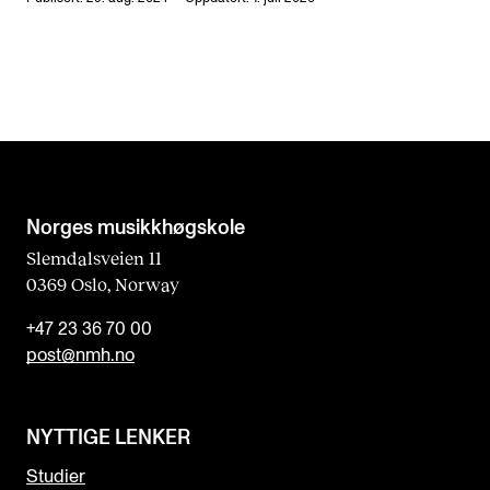
Norges musikk­høgskole
Slemdalsveien 11
0369 Oslo, Norway
+47 23 36 70 00
post@nmh.no
NYTTIGE LENKER
Studier