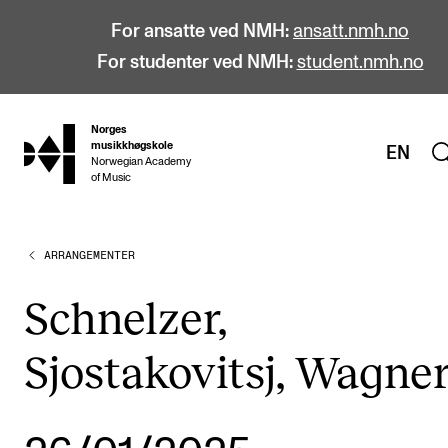
For ansatte ved NMH:
ansatt.nmh.no
For studenter ved NMH:
student.nmh.no
Norges
hjem
musikkhøgskole
EN
Norwegian Academy
of Music
ARRANGEMENTER
STUDIER
Alle studier
Schnelzer,
Bachelor
Sjostakovitsj, Wagne
Master
Doktorgrad
Årsstudium og videreutdanning