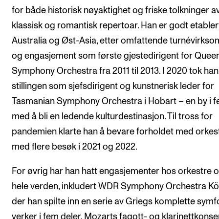
for både historisk nøyaktighet og friske tolkninger a
klassisk og romantisk repertoar. Han er godt etablert
Australia og Øst-Asia, etter omfattende turnévirkso
og engasjement som første gjestedirigent for Quee
Symphony Orchestra fra 2011 til 2013. I 2020 tok han
stillingen som sjefsdirigent og kunstnerisk leder for
Tasmanian Symphony Orchestra i Hobart – en by i f
med å bli en ledende kulturdestinasjon. Til tross for
pandemien klarte han å bevare forholdet med orkest
med flere besøk i 2021 og 2022.
For øvrig har han hatt engasjementer hos orkestre 
hele verden, inkludert WDR Symphony Orchestra Köl
der han spilte inn en serie av Griegs komplette symf
verker i fem deler, Mozarts fagott- og klarinettkonser