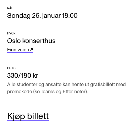
Arrangementer og konserter
NÅR
Søndag 26. januar 18:00
Nyheter og historier
Ledige stillinger
HVOR
Oslo konserthus
Finn veien
INFO
Om Norges musikkhøgskole
PRIS
Kontakt oss
330/180 kr
Finn ansatte
Alle studenter og ansatte kan hente ut gratisbillett med
promokode (se Teams og Etter noter).
For ansatte og studenter
Kjøp billett