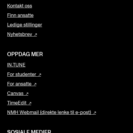
Kontakt oss
Finn ansatte
Ledige stillinger
Nyhetsbrev
OPPDAG MER
IN.TUNE
For studenter
For ansatte
Canvas
TimeEdit
NMH Webmail (direkte lenke til e-post)
SOSIALE MEDIER