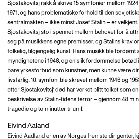
Sjostakovitsj rakk å skrive 15 symfonier mellom 1924
1971, og hans problematiske forhold til den sovjetisk
sentralmakten – ikke minst Josef Stalin – er velkjent.
Sjostakovitsj sto i spennet mellom behovet for å utt
seg på musikkens egne premisser, og Stalins krav 
folkelig, tilgjengelig kunst. Hans musikk ble fordømt 
myndighetene i 1948, og en slik fordømmelse betød 
bare yrkesforbud som kunstner, men kunne være di
livsfarlig. 10. symfoni ble skrevet mellom 1946 og 195
etter Sjostakovitsj’ død har verket blitt tolket som en
beskrivelse av Stalin-tidens terror – gjennom 48 min
tragedie og to minutter triumf.
Eivind Aaland
Eivind Aadland er en av Norges fremste dirigenter, k