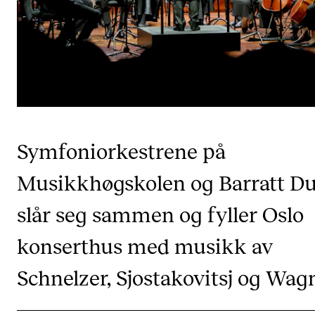
CREMAH
NordART
Prosjekter
Publikasjoner
INTERNASJONALT
Symfoniorkestrene på
Utveksling
Musikkhøgskolen og Barratt D
Internasjonal strategi
slår seg sammen og fyller Oslo
Samarbeidsprosjekter
Nettverk
konserthus med musikk av
IN.TUNE
Schnelzer, Sjostakovitsj og Wagn
AKTUELT