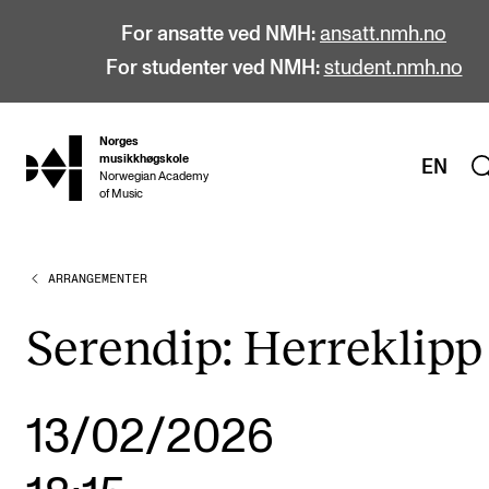
For ansatte ved NMH:
ansatt.nmh.no
For studenter ved NMH:
student.nmh.no
Norges
hjem
musikkhøgskole
EN
Norwegian Academy
of Music
ARRANGEMENTER
STUDIER
Alle studier
Serendip: Herreklipp
Bachelor
Master
13/02/2026
Doktorgrad
Årsstudium og videreutdanning