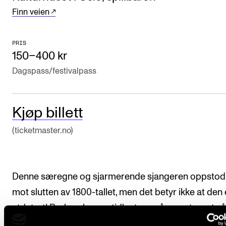
Finn veien
Arrangementer og konserter
Nyheter og historier
PRIS
Ledige stillinger
150–400 kr
Dagspass/festivalpass
INFO
Om Norges musikkhøgskole
Kjøp billett
Kontakt oss
(ticketmaster.no)
Finn ansatte
For ansatte og studenter
Denne særegne og sjarmerende sjangeren oppstod
mot slutten av 1800-tallet, men det betyr ikke at den 
utdatert! Barbershop er tidløst, og på repertoaret vå
vi alt fra klassiske barbershop-svisker til nyere låter