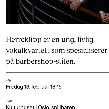
CREMAH
NordART
Prosjekter
Publikasjoner
Herreklipp er en ung, livlig
INTERNASJONALT
vokalkvartett som spesialiserer
Utveksling
på barbershop-stilen.
Internasjonal strategi
Samarbeidsprosjekter
Nettverk
NÅR
Fredag 13. februar 18:15
IN.TUNE
HVOR
Kulturhuset i Oslo, spillbaren
AKTUELT