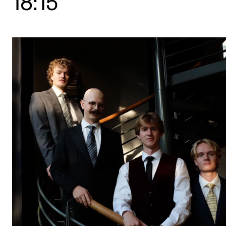
18:15
Etterutdanning og kurs
Talentutvikling
STUDENTLIV
Søknad og opptak
Biblioteket
Fagmiljøer
Salane våre
Studentutvalet SUT (student.nmh.no)
FORSKNING
CERM