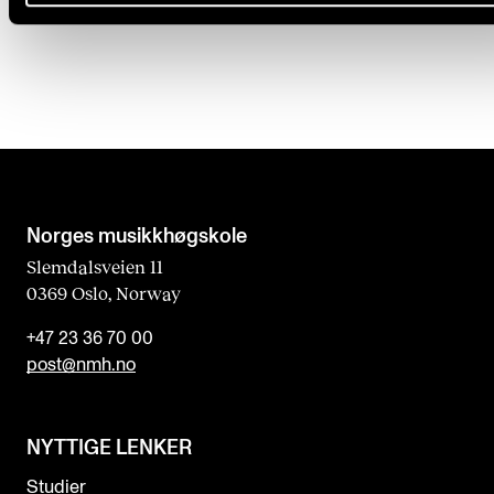
Publisert: 2. feb. 2026 — Oppdatert: 1. juli 2026
Norges musikk­høgskole
Slemdalsveien 11
0369 Oslo, Norway
+47 23 36 70 00
post@nmh.no
NYTTIGE LENKER
Studier