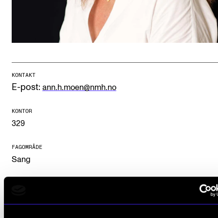
CREMAH
NordART
Prosjekter
Publikasjoner
KONTAKT
E-post:
ann.h.moen@nmh.no
INTERNASJONALT
Utveksling
KONTOR
329
Internasjonal strategi
Samarbeidsprosjekter
FAGOMRÅDE
Sang
Nettverk
IN.TUNE
FAGMILJØ
Sang
AKTUELT