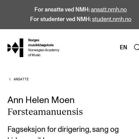
For ansatte ved NMH:
ansatt.nmh.no
For studenter ved NMH:
student.nmh.no
Norges
hjem
musikkhøgskole
EN
Norwegian Academy
of Music
ANSATTE
STUDIER
Alle studier
Ann Helen Moen
Bachelor
Første­ama­nu­en­sis
Master
Doktorgrad
Fagseksjon for dirigering, sang og
Årsstudium og videreutdanning