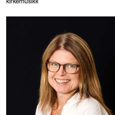
kirkemusikk
Etterutdanning og kurs
Talentutvikling
STUDENTLIV
Søknad og opptak
Biblioteket
Fagmiljøer
Salane våre
Studentutvalet SUT (student.nmh.no)
FORSKNING
CERM