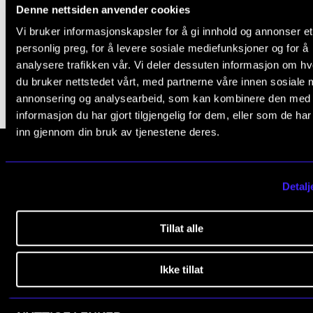
Denne nettsiden anvender cookies
Arrangementer og konserter
Vi bruker informasjonskapsler for å gi innhold og annonser et
Foto: Charlotte Wiig
Nyheter og historier
personlig preg, for å levere sosiale mediefunksjoner og for å
analysere trafikken vår. Vi deler dessuten informasjon om h
Ledige stillinger
du bruker nettstedet vårt, med partnerne våre innen sosiale 
annonsering og analysearbeid, som kan kombinere den med
informasjon du har gjort tilgjengelig for dem, eller som de ha
INFO
inn gjennom din bruk av tjenestene deres.
Om Norges musikkhøgskole
Kontakt oss
Norges musikk­høgskole
Detalj
Finn ansatte
Slemdalsveien 11
0369 Oslo, Norway
For ansatte og studenter
Tillat alle
+47 23 36 70 00
post@nmh.no
Ikke tillat