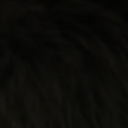
NFO
 Norges musikkhøgskole
ntakt oss
nn ansatte
r ansatte og studenter