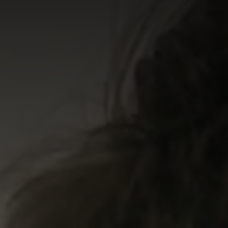
AKTUELT
I
Arrangementer og konserter
Om
Nyheter og historier
Ko
Ledige stillinger
Fi
Fo