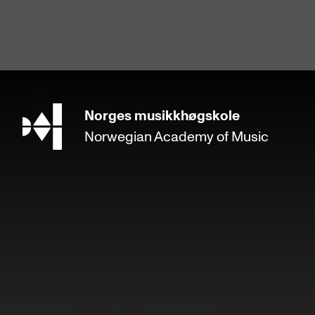
hjem
Norges
musikkhøgskole
Norwegian Academy
of Music
STUDIER
Alle studier
Bachelor
Master
Doktorgrad
Årsstudium og videreutdanning