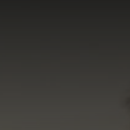
Etterutdanning og kurs
Talentutvikling
INTERNASJONALT
Utveksling
Internasjonal strategi
Samarbeidsprosjekter
Nettverk
IN.TUNE