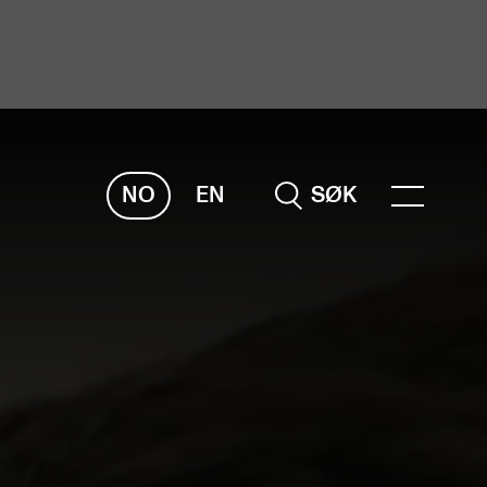
NO
EN
SØK
ORSKNING
ERM
REMAH
rdART
osjekter
blikasjoner