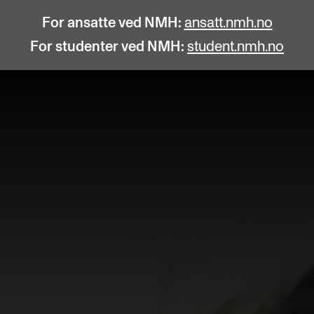
For ansatte ved NMH:
ansatt.nmh.no
For studenter ved NMH:
student.nmh.no
STUDENTLIV
F
Søknad og opptak
C
Biblioteket
C
Fagmiljøer
No
Salane våre
Pr
Studentutvalet SUT (student.nmh.no)
Pu