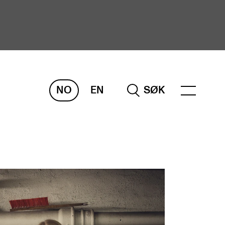
NO
EN
SØK
ORSKNING
ERM
REMAH
rdART
osjekter
blikasjoner