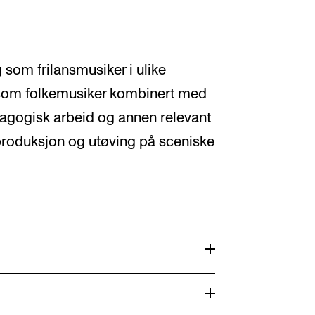
g som frilansmusiker i ulike
re som folkemusiker kombinert med
dagogisk arbeid og annen relevant
roduksjon og utøving på sceniske