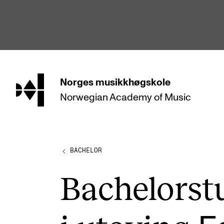
hjem
Norges
musikkhøgskole
Norwegian Academy
of Music
STUDIER
Alle studier
Bachelor
BACHELOR
Master
Bachel­or­stu
Doktorgrad
Årsstudium og videreutdanning