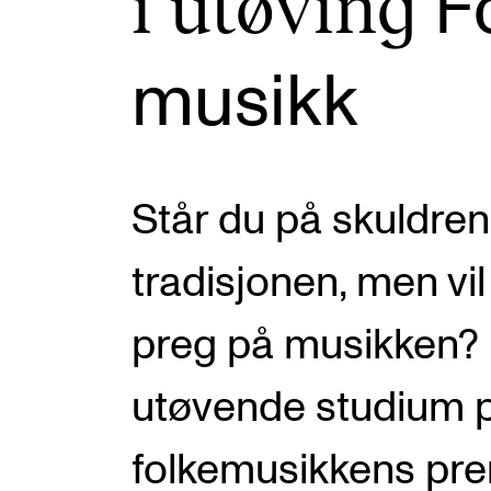
i utøving
F
Etterutdanning og kurs
Talentutvikling
mu­sikk
INTERNASJONALT
Står du på skuldrene
Utveksling
Internasjonal strategi
tradisjonen, men vil 
Samarbeidsprosjekter
preg på musikken? 
Nettverk
IN.TUNE
utøvende studium 
folkemusikkens pre