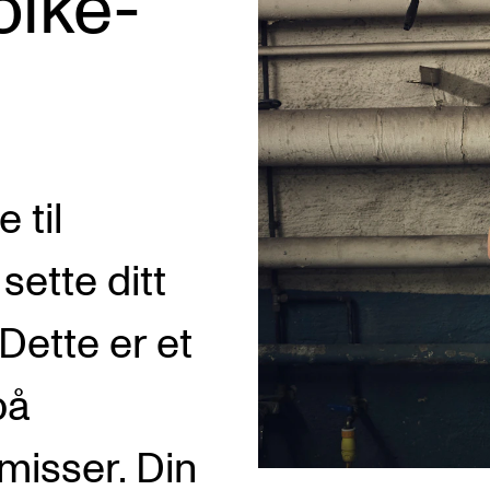
olke­
AKTUELT
I
 til
Arrangementer og konserter
Om
Nyheter og historier
Ko
sette ditt
Ledige stillinger
Fi
Dette er et
Fo
på
misser. Din