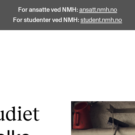
For ansatte ved NMH:
ansatt.nmh.no
For studenter ved NMH:
student.nmh.no
STUDENTLIV
F
Søknad og opptak
C
Biblioteket
C
Fagmiljøer
No
­di­et
Salane våre
Pr
Studentutvalet SUT (student.nmh.no)
Pu