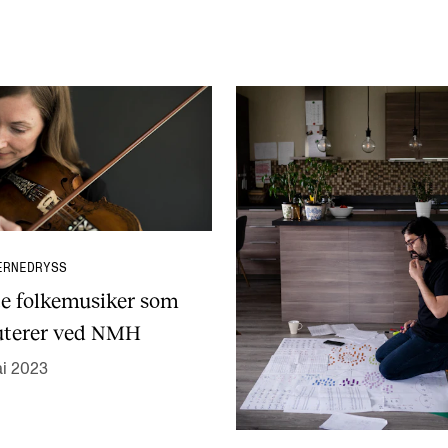
ERNEDRYSS
te folkemusiker som
uterer ved NMH
ai 2023