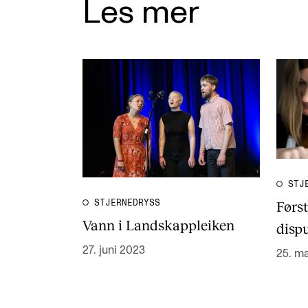
Les mer
STJ
Førs
STJERNEDRYSS
Vann i Landskappleiken
disp
27. juni 2023
25. m