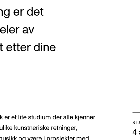
ng er det
eler av
et etter dine
 er et lite studium der alle kjenner
STU
i ulike kunstneriske retninger,
4 
musikk og være i prosjekter med