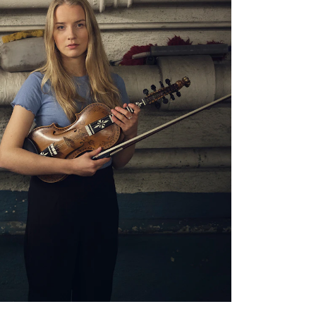
NFO
 Norges musikkhøgskole
ntakt oss
nn ansatte
r ansatte og studenter