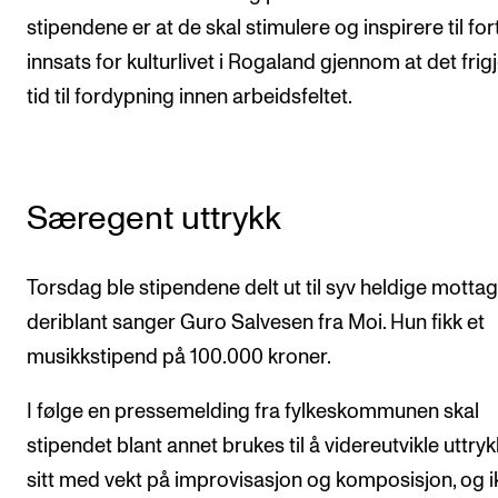
stipendene er at de skal stimulere og inspirere til for
Arrangementer og konserter
innsats for kulturlivet i Rogaland gjennom at det frig
Nyheter og historier
tid til fordypning innen arbeidsfeltet.
Ledige stillinger
INFO
Særegent uttrykk
Om Norges musikkhøgskole
Kontakt oss
Torsdag ble stipendene delt ut til syv heldige mottag
Finn ansatte
deriblant sanger Guro Salvesen fra Moi. Hun fikk et
For ansatte og studenter
musikkstipend på 100.000 kroner.
I følge en pressemelding fra fylkeskommunen skal
stipendet blant annet brukes til å videreutvikle uttryk
sitt med vekt på improvisasjon og komposisjon, og i