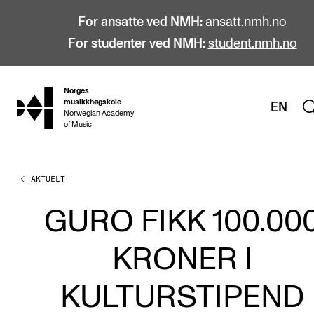
For ansatte ved NMH:
ansatt.nmh.no
For studenter ved NMH:
student.nmh.no
Norges
hjem
musikkhøgskole
EN
Norwegian Academy
of Music
AKTUELT
STUDIER
Alle studier
GURO FIKK 100.00
Bachelor
KRONER I
Master
Doktorgrad
KULTURSTIPEND
Årsstudium og videreutdanning