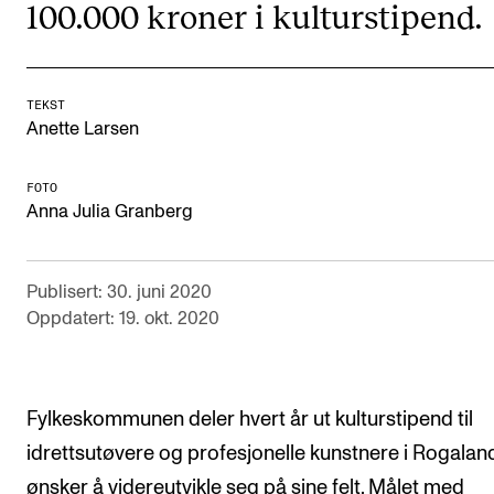
100.000 kroner i kulturstipend.
CREMAH
NordART
Prosjekter
TEKST
Anette Larsen
Publikasjoner
FOTO
INTERNASJONALT
Anna Julia Granberg
Utveksling
Internasjonal strategi
Publisert: 30. juni 2020
Oppdatert: 19. okt. 2020
Samarbeidsprosjekter
Nettverk
IN.TUNE
Fylkeskommunen deler hvert år ut kulturstipend til
idrettsutøvere og profesjonelle kunstnere i Rogala
AKTUELT
ønsker å videreutvikle seg på sine felt. Målet med