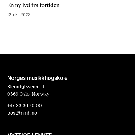
En ny lyd fra fortiden
12. okt. 2022
Norges musikk­høgskole
Slemdalsveien 11
0369 Oslo, Norway
+47 23 36 70 00
post@nmh.no