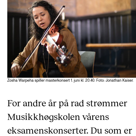
Etterutdanning og kurs
Talentutvikling
STUDENTLIV
Søknad og opptak
Biblioteket
Fagmiljøer
Zosha Warpeha spiller masterkonsert 1. juni kl. 20.40. Foto: Jonathan Kaiser.
Salane våre
Studentutvalet SUT (student.nmh.no)
For andre år på rad strømmer
Musikkhøgskolen vårens
FORSKNING
eksamenskonserter. Du som er
CERM