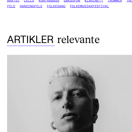
BRATSJ
CELLO
KONTRABASS
SAKSOFON
KLARINETT
TROMMER
TR
FELE
HARDINGFELE
FOLKESANG
FOLKEMUSIKKFESTIVAL
relevante
ARTIKLER