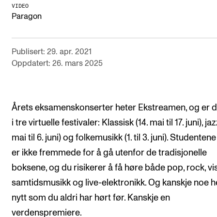
VIDEO
Arrangementer og konserter
Paragon
Nyheter og historier
Ledige stillinger
Publisert: 29. apr. 2021
Oppdatert: 26. mars 2025
INFO
Om Norges musikkhøgskole
Årets eksamenskonserter heter Ekstreamen, og er de
Kontakt oss
i tre virtuelle festivaler: Klassisk (14. mai til 17. juni), jaz
Finn ansatte
mai til 6. juni) og folkemusikk (1. til 3. juni). Studenten
er ikke fremmede for å gå utenfor de tradisjonelle
For ansatte og studenter
boksene, og du risikerer å få høre både pop, rock, vis
samtidsmusikk og live-elektronikk. Og kanskje noe h
nytt som du aldri har hørt før. Kanskje en
verdenspremiere.