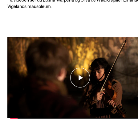
På videoen ser du Zosha Warpeha og Silva de Waard spille i Emanu
Vigelands mausoleum.