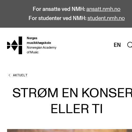
For ansatte ved NMH:
ansatt.nmh.no
For studenter ved NMH:
student.nmh.no
Norges
hjem
musikkhøgskole
EN
Norwegian Academy
of Music
AKTUELT
STUDIER
Alle studier
STRØM EN KONSE
Bachelor
ELLER TI
Master
Doktorgrad
Årsstudium og videreutdanning