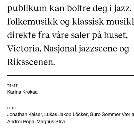
CREMAH
publikum kan boltre deg i jazz,
NordART
folkemusikk og klassisk musik
Prosjekter
direkte fra våre saler på huset,
Publikasjoner
Victoria, Nasjonal jazzscene og
INTERNASJONALT
Riksscenen.
Utveksling
Internasjonal strategi
TEKST
Samarbeidsprosjekter
Karina Krokaa
Nettverk
FOTO
IN.TUNE
,
,
Jonathan Kaiser
Lukas Jakob Löcker
Guro Sommer Værl
,
Andrei Popa
Magnus Stivi
AKTUELT