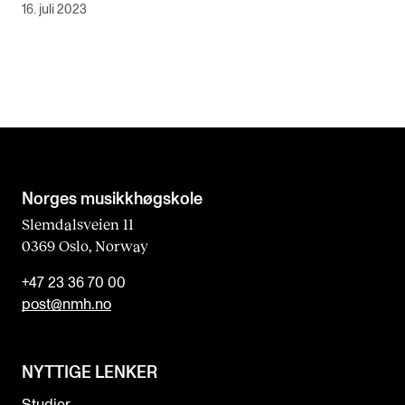
16. juli 2023
Norges musikk­høgskole
Slemdalsveien 11
0369 Oslo, Norway
+47 23 36 70 00
post@nmh.no
NYTTIGE LENKER