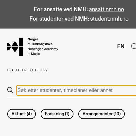
For ansatte ved NMH:
ansatt.nmh.no
For studenter ved NMH:
student.nmh.no
Norges
hjem
musikkhøgskole
EN
Norwegian Academy
of Music
HVA LETER DU ETTER?
STUDIER
Alle studier
Bachelor
Master
Aktuelt
(
4
)
Forskning
(
1
)
Arrangementer
(
10
)
Doktorgrad
Årsstudium og videreutdanning