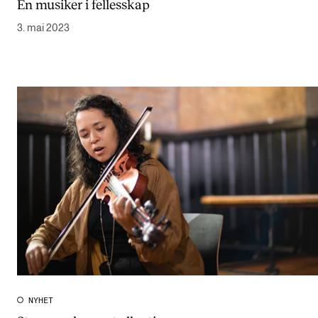
En musiker i fellesskap
Arrangementer og konserter
3. mai 2023
Nyheter og historier
Ledige stillinger
INFO
Om Norges musikkhøgskole
Kontakt oss
Finn ansatte
For ansatte og studenter
NYHET