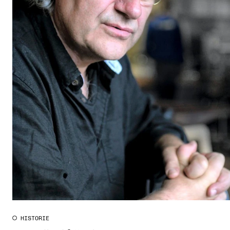
CREMAH
NordART
Prosjekter
Publikasjoner
INTERNASJONALT
Utveksling
Internasjonal strategi
Samarbeidsprosjekter
Nettverk
IN.TUNE
HISTORIE
AKTUELT