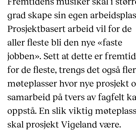
Fremtidens musiker skal i størr
CREMAH
grad skape sin egen arbeidsplas
NordART
Prosjektbasert arbeid vil for de
Prosjekter
Publikasjoner
aller fleste bli den nye «faste
jobben». Sett at dette er fremti
INTERNASJONALT
for de fleste, trengs det også fle
Utveksling
Internasjonal strategi
møteplasser hvor nye prosjekt 
Samarbeidsprosjekter
samarbeid på tvers av fagfelt k
Nettverk
oppstå. En slik viktig møteplas
IN.TUNE
skal prosjekt Vigeland være.
AKTUELT