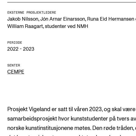
Arrangementer og konserter
EKSTERNE PROSJEKTLEDERE
,
,
Jakob Nilsson
Jón Arnar Einarsson
Runa Eid Hermansen
Nyheter og historier
,
William Raagart
studenter ved NMH
Ledige stillinger
PERIODE
2022 - 2023
INFO
Om Norges musikkhøgskole
SENTER
CEMPE
Kontakt oss
Finn ansatte
For ansatte og studenter
Prosjekt Vigeland er satt til våren 2023, og skal være
samarbeidsprosjekt hvor kunststudenter på tvers a
norske kunstinstitusjonene møtes. Den røde tråden,