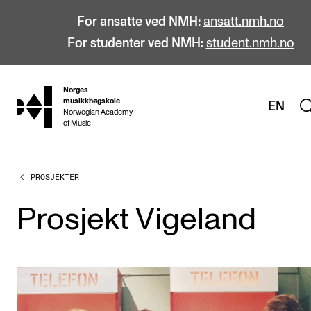
For ansatte ved NMH:
ansatt.nmh.no
For studenter ved NMH:
student.nmh.no
Norges
hjem
musikkhøgskole
EN
Norwegian Academy
of Music
PROSJEKTER
STUDIER
Alle studier
Prosjekt Vigeland
Bachelor
Master
Doktorgrad
Årsstudium og videreutdanning