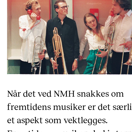
Etterutdanning og kurs
Talentutvikling
STUDENTLIV
Søknad og opptak
Biblioteket
Fagmiljøer
Salane våre
Når det ved NMH snakkes om
Studentutvalet SUT (student.nmh.no)
fremtidens musiker er det særl
FORSKNING
et aspekt som vektlegges.
CERM