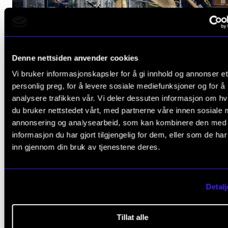
Denne nettsiden anvender cookies
Vi bruker informasjonskapsler for å gi innhold og annonser et
JAZZ OG IMPROVISERT MUSIKK
personlig preg, for å levere sosiale mediefunksjoner og for å
analysere trafikken vår. Vi deler dessuten informasjon om h
Sjangerbreidde og nysgjerrigheit overfor 
du bruker nettstedet vårt, med partnerne våre innen sosiale 
kunstnariske uttrykk.
annonsering og analysearbeid, som kan kombinere den med
informasjon du har gjort tilgjengelig for dem, eller som de ha
inn gjennom din bruk av tjenestene deres.
Detalj
Tillat alle