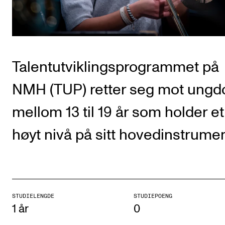
CREMAH
NordART
Prosjekter
Publikasjoner
Talentutviklingsprogrammet på
NMH (TUP) retter seg mot ung
INTERNASJONALT
mellom 13 til 19 år som holder et
Utveksling
Internasjonal strategi
høyt nivå på sitt hovedinstrumen
Samarbeidsprosjekter
Nettverk
IN.TUNE
STUDIELENGDE
STUDIEPOENG
1 år
0
AKTUELT