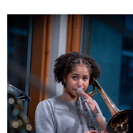
Etterutdanning og kurs
Talentutvikling
STUDENTLIV
Søknad og opptak
Biblioteket
Fagmiljøer
Salane våre
Studentutvalet SUT (student.nmh.no)
FORSKNING
CERM