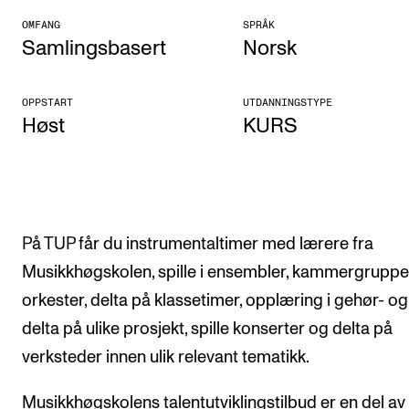
Arrangementer og konserter
OMFANG
SPRÅK
Samlingsbasert
Norsk
Nyheter og historier
Ledige stillinger
OPPSTART
UTDANNINGSTYPE
Høst
KURS
INFO
Om Norges musikkhøgskole
Kontakt oss
På TUP får du instrumentaltimer med lærere fra
Finn ansatte
Musikkhøgskolen, spille i ensembler, kammergruppe
For ansatte og studenter
orkester, delta på klassetimer, opplæring i gehør- og 
delta på ulike prosjekt, spille konserter og delta på
verksteder innen ulik relevant tematikk.
Musikkhøgskolens talentutviklingstilbud er en del av 