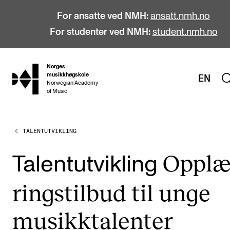
For ansatte ved NMH:
ansatt.nmh.no
For studenter ved NMH:
student.nmh.no
Norges
hjem
musikkhøgskole
EN
Norwegian Academy
of Music
TALENTUTVIKLING
STUDIER
Alle studier
Opp­læ
Talent­ut­vik­ling
Bachelor
rings­til­bud til unge
Master
Doktorgrad
musikk­ta­len­ter
Årsstudium og videreutdanning