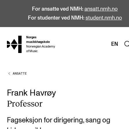
For ansatte ved NMH:
ansatt.nmh.no
For studenter ved NMH:
student.nmh.no
Norges
hjem
musikkhøgskole
EN
Norwegian Academy
of Music
ANSATTE
STUDIER
Alle studier
Frank Havrøy
Bachelor
Pro­fes­sor
Master
Doktorgrad
Fagseksjon for dirigering, sang og
Årsstudium og videreutdanning