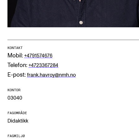
CREMAH
NordART
Prosjekter
Publikasjoner
KONTAKT
Mobil:
+4791574676
INTERNASJONALT
Telefon:
+4723367284
Utveksling
E-post:
frank.havroy@nmh.no
Internasjonal strategi
KONTOR
Samarbeidsprosjekter
03040
Nettverk
FAGOMRÅDE
IN.TUNE
Didaktikk
AKTUELT
FAGMILJØ