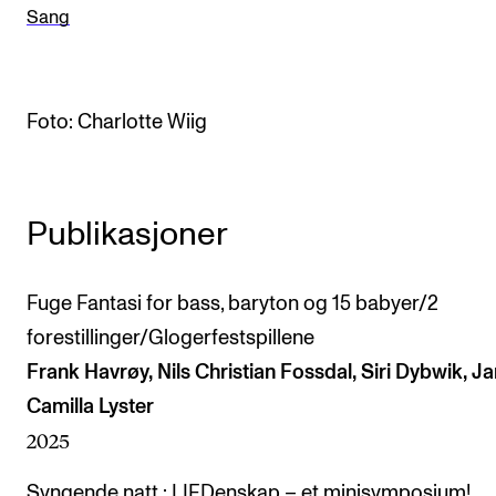
Sang
Arrangementer og konserter
Nyheter og historier
Ledige stillinger
Foto: Charlotte Wiig
INFO
Publikasjoner
Om Norges musikkhøgskole
Kontakt oss
Fuge Fantasi for bass, baryton og 15 babyer/2
Finn ansatte
forestillinger/Glogerfestspillene
For ansatte og studenter
Frank Havrøy, Nils Christian Fossdal, Siri Dybwik, J
Camilla Lyster
2025
Syngende natt : LIEDenskap – et minisymposium!