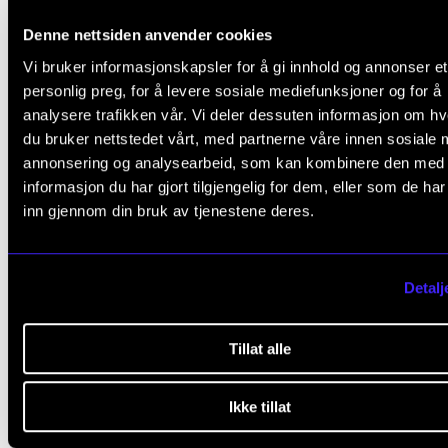
You cannot say I am singing the right note
Denne nettsiden anvender cookies
Frank Havrøy
Vi bruker informasjonskapsler for å gi innhold og annonser et
2011
personlig preg, for å levere sosiale mediefunksjoner og for å
analysere trafikken vår. Vi deler dessuten informasjon om h
O Magnum Mysterium
du bruker nettstedet vårt, med partnerne våre innen sosiale 
Frank Havrøy
annonsering og analysearbeid, som kan kombinere den med
informasjon du har gjort tilgjengelig for dem, eller som de ha
2007
inn gjennom din bruk av tjenestene deres.
Se alle publikasjoner i NVA
Detalj
Prosjekter Frank Havrøy er 
Tillat alle
del av
Ikke tillat