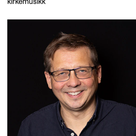
kirkemusikk
Etterutdanning og kurs
Talentutvikling
STUDENTLIV
Søknad og opptak
Biblioteket
Fagmiljøer
Salane våre
Studentutvalet SUT (student.nmh.no)
FORSKNING
CERM