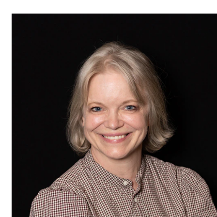
Etterutdanning og kurs
Talentutvikling
STUDENTLIV
Søknad og opptak
Biblioteket
Fagmiljøer
Salane våre
Studentutvalet SUT (student.nmh.no)
FORSKNING
CERM