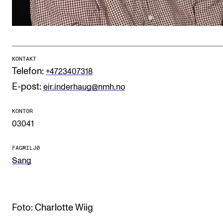
CREMAH
NordART
Prosjekter
Publikasjoner
KONTAKT
Telefon:
+4723407318
E-post:
eir.inderhaug@nmh.no
INTERNASJONALT
Utveksling
KONTOR
03041
Internasjonal strategi
Samarbeidsprosjekter
FAGMILJØ
Sang
Nettverk
IN.TUNE
Foto: Charlotte Wiig
AKTUELT