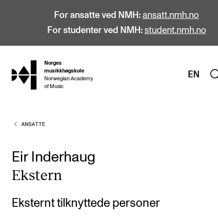
For ansatte ved NMH:
ansatt.nmh.no
For studenter ved NMH:
student.nmh.no
Norges
hjem
musikkhøgskole
EN
Norwegian Academy
of Music
ANSATTE
STUDIER
Alle studier
Eir Inderhaug
Bachelor
Eks­tern
Master
Doktorgrad
Eksternt tilknyttede personer
Årsstudium og videreutdanning