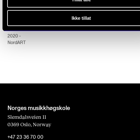
KUNSTNERISK UTVIKLINGSARBEID
Eir Inderhaug: Det kunstneriske potensialet i
Ikke tillat
musikkteater
2020 -
NordART
Norges musikk­høgskole
Slemdalsveien 11
0369 Oslo, Norway
+47 23 36 70 00