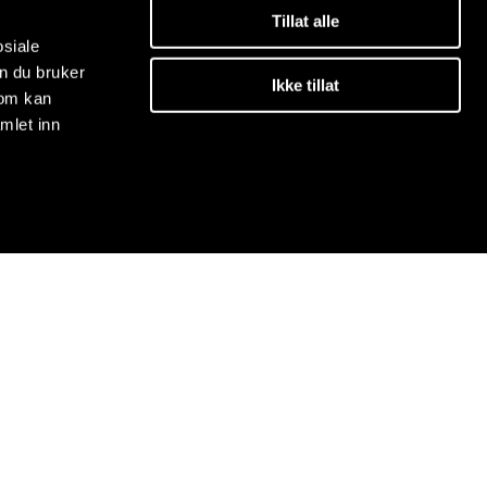
Tillat alle
osiale
n du bruker
Ikke tillat
som kan
mlet inn