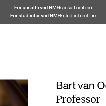
For ansatte ved NMH:
ansatt.nmh.no
For studenter ved NMH:
student.nmh.no
STUDENTLIV
F
Søknad og opptak
C
Biblioteket
C
Fagmiljøer
No
Bart van O
Salane våre
Pr
Pro­fes­sor
Studentutvalet SUT (student.nmh.no)
Pu