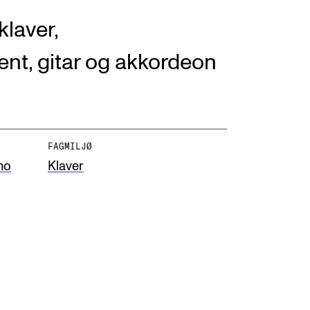
klaver,
t, gitar og akkordeon
NFO
 Norges musikkhøgskole
FAGMILJØ
no
Klaver
ntakt oss
nn ansatte
r ansatte og studenter