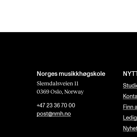
Norges musikk­høgskole
NYT
Slemdalsveien 11
Studi
0369 Oslo, Norway
Konta
+47 23 36 70 00
Finn 
post@nmh.no
Ledige
Nyhe