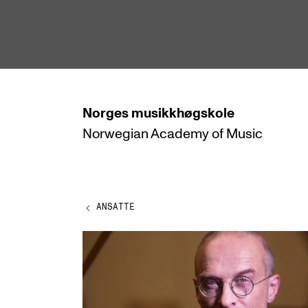
hjem
Norges
musikkhøgskole
Norwegian Academy
of Music
STUDIER
Alle studier
Bachelor
ANSATTE
Master
Doktorgrad
Årsstudium og videreutdanning