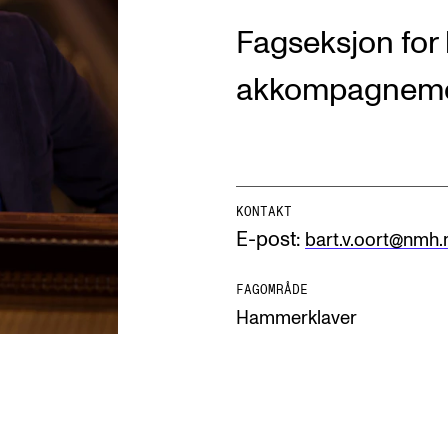
Fagseksjon for 
akkompagnemen
AKTUELT
I
Arrangementer og konserter
Om
KONTAKT
E-post:
bart.v.oort@nmh.
Nyheter og historier
Ko
Ledige stillinger
Fi
FAGOMRÅDE
Hammerklaver
Fo