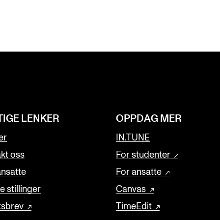
TIGE LENKER
OPPDAG MER
er
IN.TUNE
kt oss
For studenter
ansatte
For ansatte
 stillinger
Canvas
tsbrev
TimeEdit