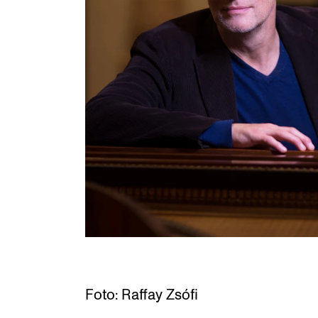
Etterutdanning og kurs
Talentutvikling
INTERNASJONALT
Utveksling
Internasjonal strategi
Samarbeidsprosjekter
Nettverk
IN.TUNE
Foto: Raffay Zsófi