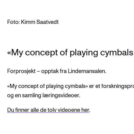
Arrangementer og konserter
Nyheter og historier
Foto: Kimm Saatvedt
Ledige stillinger
«My concept of playing cymbals
INFO
Om Norges musikkhøgskole
Forprosjekt – opptak fra Lindemansalen.
Kontakt oss
Finn ansatte
«My concept of playing cymbals» er et forskningspr
For ansatte og studenter
og en samling læringsvideoer.
Du finner alle de tolv videoene her
.