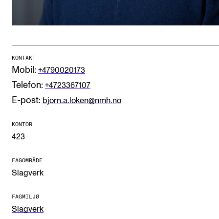
CREMAH
NordART
Prosjekter
Publikasjoner
KONTAKT
Mobil:
+4790020173
Telefon:
+4723367107
INTERNASJONALT
E-post:
bjorn.a.loken@nmh.no
Utveksling
KONTOR
Internasjonal strategi
423
Samarbeidsprosjekter
FAGOMRÅDE
Nettverk
Slagverk
IN.TUNE
FAGMILJØ
Slagverk
AKTUELT