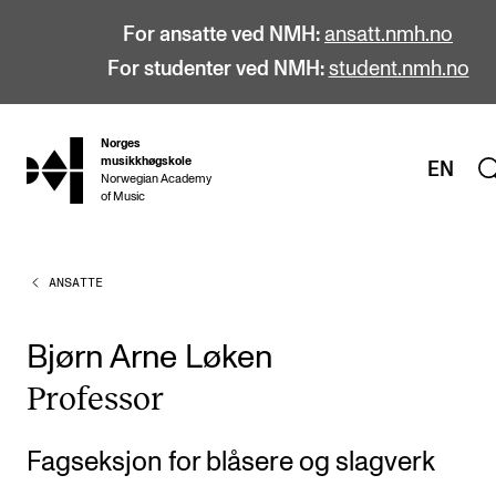
For ansatte ved NMH:
ansatt.nmh.no
For studenter ved NMH:
student.nmh.no
Norges
hjem
musikkhøgskole
EN
Norwegian Academy
of Music
ANSATTE
STUDIER
Alle studier
Bjørn Arne Løken
Bachelor
Pro­fes­sor
Master
Doktorgrad
Fagseksjon for blåsere og slagverk
Årsstudium og videreutdanning