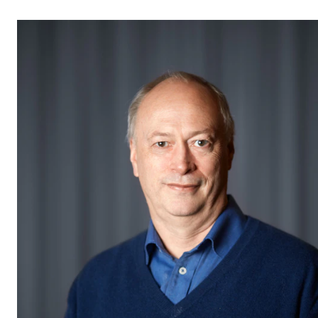
Etterutdanning og kurs
Talentutvikling
STUDENTLIV
Søknad og opptak
Biblioteket
Fagmiljøer
Salane våre
Studentutvalet SUT (student.nmh.no)
FORSKNING
CERM