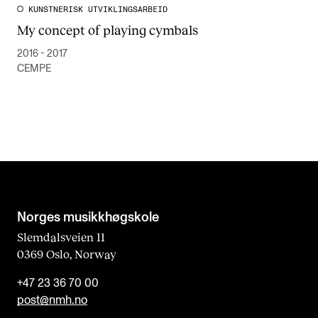
KUNSTNERISK UTVIKLINGSARBEID
My concept of playing cymbals
2016 - 2017
CEMPE
Norges musikk­høgskole
Slemdalsveien 11
0369 Oslo, Norway
+47 23 36 70 00
post@nmh.no