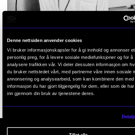
Arrangementer og konserter
Nyheter og historier
Ledige stillinger
Denne nettsiden anvender cookies
Vi bruker informasjonskapsler for å gi innhold og annonser et
INFO
KUNSTNERISK UTVIKLINGSARBEID
personlig preg, for å levere sosiale mediefunksjoner og for å
Edvard H. Valberg: Vilje til kaos
Om Norges musikkhøgskole
analysere trafikken vår. Vi deler dessuten informasjon om h
du bruker nettstedet vårt, med partnerne våre innen sosiale 
2024 -
Kontakt oss
annonsering og analysearbeid, som kan kombinere den med
NordART
Finn ansatte
informasjon du har gjort tilgjengelig for dem, eller som de ha
inn gjennom din bruk av tjenestene deres.
For ansatte og studenter
Detalj
Tillat alle