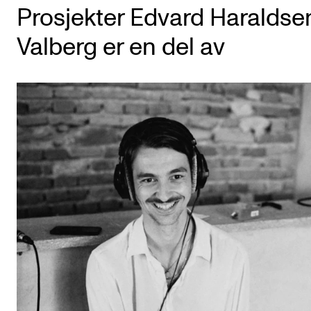
CREMAH
Prosjekter Edvard Haraldse
NordART
Valberg er en del av
Prosjekter
Publikasjoner
INTERNASJONALT
Utveksling
Internasjonal strategi
Samarbeidsprosjekter
Nettverk
IN.TUNE
AKTUELT