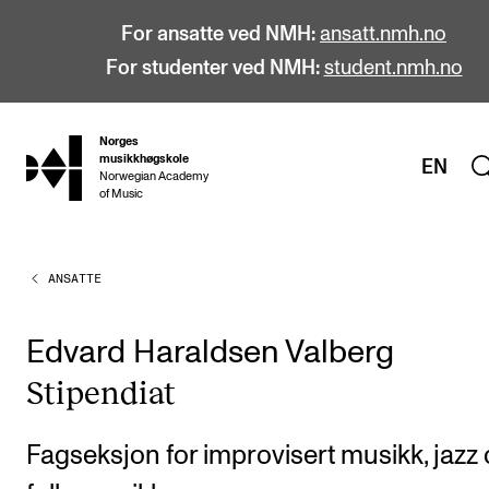
For ansatte ved NMH:
ansatt.nmh.no
For studenter ved NMH:
student.nmh.no
Norges
hjem
musikkhøgskole
EN
Norwegian Academy
of Music
ANSATTE
STUDIER
Alle studier
Edvard Haraldsen Valberg
Bachelor
Sti­pen­diat
Master
Doktorgrad
Fagseksjon for improvisert musikk, jazz
Årsstudium og videreutdanning