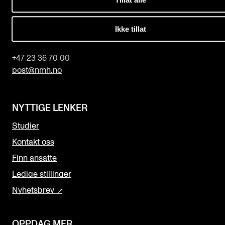
Norges musikk­høgskole
Slemdalsveien 11
Ikke tillat
0369 Oslo, Norway
+47 23 36 70 00
post@nmh.no
NYTTIGE LENKER
Studier
Kontakt oss
Finn ansatte
Ledige stillinger
Nyhetsbrev
OPPDAG MER