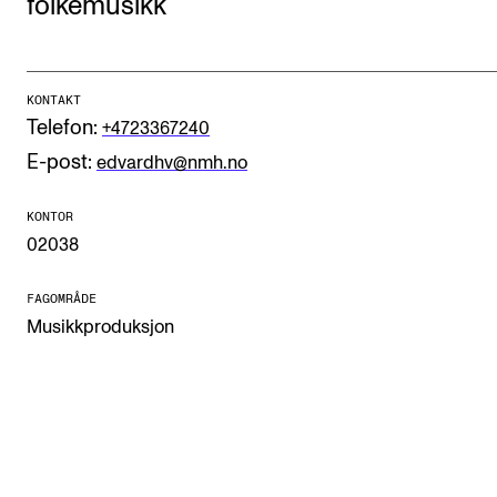
folkemusikk
Etterutdanning og kurs
Talentutvikling
KONTAKT
Telefon:
+4723367240
STUDENTLIV
E-post:
edvardhv@nmh.no
Søknad og opptak
KONTOR
Biblioteket
02038
Fagmiljøer
FAGOMRÅDE
Salane våre
Musikkproduksjon
Studentutvalet SUT (student.nmh.no)
FORSKNING
CERM