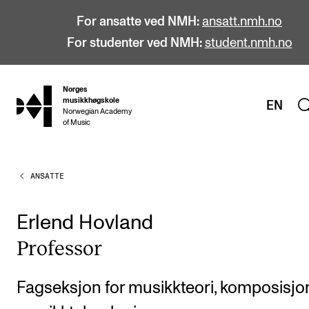
For ansatte ved NMH:
ansatt.nmh.no
For studenter ved NMH:
student.nmh.no
Norges
hjem
musikkhøgskole
EN
Norwegian Academy
of Music
ANSATTE
STUDIER
Alle studier
Erlend Hovland
Bachelor
Pro­fes­sor
Master
Doktorgrad
Fagseksjon for musikkteori, komposisjo
Årsstudium og videreutdanning