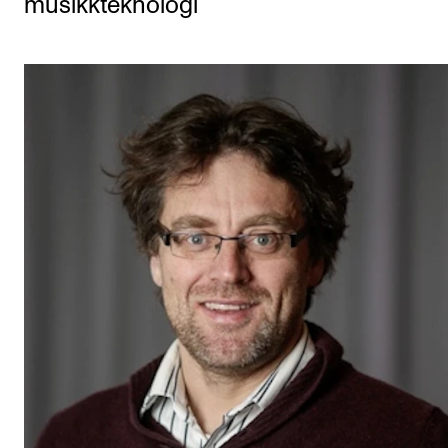
musikkteknologi
Etterutdanning og kurs
Talentutvikling
STUDENTLIV
Søknad og opptak
Biblioteket
Fagmiljøer
Salane våre
Studentutvalet SUT (student.nmh.no)
FORSKNING
CERM