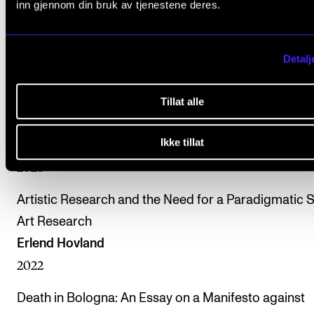
inn gjennom din bruk av tjenestene deres.
Artistic Research and Music & Practice
Erlend Hovland
Detalj
2023
Tillat alle
Artistic research as a challenge to the humanities. A
meditation on the ruins of binary oppositional thinki
Ikke tillat
Erlend Hovland
2023
Artistic Research and the Need for a Paradigmatic Sh
Art Research
Erlend Hovland
2022
Death in Bologna: An Essay on a Manifesto against