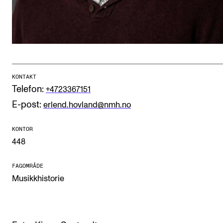
CREMAH
NordART
Prosjekter
Publikasjoner
KONTAKT
Telefon:
+4723367151
INTERNASJONALT
E-post:
erlend.hovland@nmh.no
Utveksling
Internasjonal strategi
KONTOR
448
Samarbeidsprosjekter
Nettverk
FAGOMRÅDE
Musikkhistorie
IN.TUNE
AKTUELT