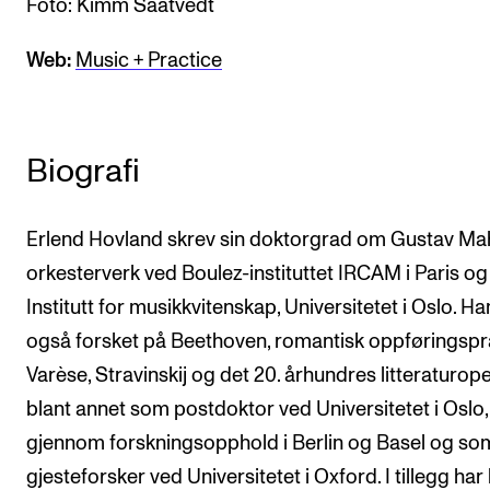
Foto: Kimm Saatvedt
Arrangementer og konserter
Web:
Music + Practice
Nyheter og historier
Ledige stillinger
Biografi
INFO
Om Norges musikkhøgskole
Erlend Hovland skrev sin doktorgrad om Gustav Ma
Kontakt oss
orkesterverk ved Boulez-instituttet IRCAM i Paris og
Institutt for musikkvitenskap, Universitetet i Oslo. Ha
Finn ansatte
også forsket på Beethoven, romantisk oppføringspra
For ansatte og studenter
Varèse, Stravinskij og det 20. århundres litteraturope
blant annet som postdoktor ved Universitetet i Oslo,
gjennom forskningsopphold i Berlin og Basel og so
gjesteforsker ved Universitetet i Oxford. I tillegg har