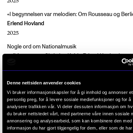
2025
«I begynnelsen var melodien: Om Rousseau og Berli
Erlend Hovland
2025
Nogle ord om Nationalmusik
null Anonymus, Christina Kobb, Erlend Hovland
2025
‘Berlioz was no Melodist!’
Denne nettsiden anvender cookies
Erlend Hovland
Vi bruker informasjonskapsler for å gi innhold og annonser et
2024
personlig preg, for å levere sosiale mediefunksjoner og for å
analysere trafikken vår. Vi deler dessuten informasjon om h
Is this the end of musicology or can practice help?
du bruker nettstedet vårt, med partnerne våre innen sosiale 
Erlend Hovland
annonsering og analysearbeid, som kan kombinere den med
informasjon du har gjort tilgjengelig for dem, eller som de ha
2024