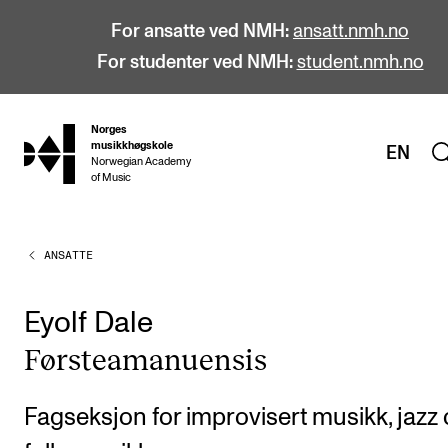
For ansatte ved NMH:
ansatt.nmh.no
For studenter ved NMH:
student.nmh.no
Norges
hjem
musikkhøgskole
EN
Norwegian Academy
of Music
ANSATTE
STUDIER
Alle studier
Eyolf Dale
Bachelor
Første­ama­nu­en­sis
Master
Doktorgrad
Fagseksjon for improvisert musikk, jazz
Årsstudium og videreutdanning