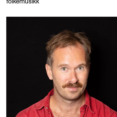
folkemusikk
Etterutdanning og kurs
Talentutvikling
STUDENTLIV
Søknad og opptak
Biblioteket
Fagmiljøer
Salane våre
Studentutvalet SUT (student.nmh.no)
FORSKNING
CERM