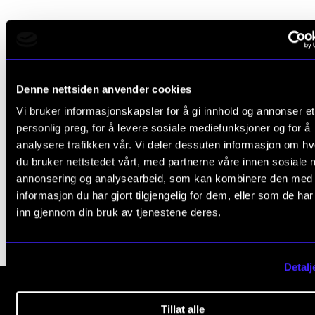
Arrangementer og konserter
Nyheter og historier
Foto: Charlotte Wiig
Ledige stillinger
Denne nettsiden anvender cookies
Vi bruker informasjonskapsler for å gi innhold og annonser et
INFO
Kompetanseområder
personlig preg, for å levere sosiale mediefunksjoner og for å
analysere trafikken vår. Vi deler dessuten informasjon om h
Om Norges musikkhøgskole
du bruker nettstedet vårt, med partnerne våre innen sosiale 
Jazz-piano, komposisjon, samspill og veiledning.
Kontakt oss
annonsering og analysearbeid, som kan kombinere den med
informasjon du har gjort tilgjengelig for dem, eller som de ha
Finn ansatte
inn gjennom din bruk av tjenestene deres.
For ansatte og studenter
Detalj
Tillat alle