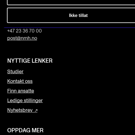
Norges musikk­høgskole
Slemdalsveien 11
Ikke tillat
0369 Oslo, Norway
+47 23 36 70 00
post@nmh.no
NYTTIGE LENKER
Studier
Kontakt oss
Finn ansatte
Ledige stillinger
Nyhetsbrev
OPPDAG MER