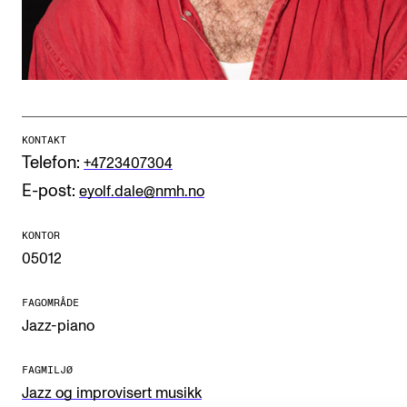
CREMAH
NordART
Prosjekter
Publikasjoner
KONTAKT
Telefon:
+4723407304
INTERNASJONALT
E-post:
eyolf.dale@nmh.no
Utveksling
Internasjonal strategi
KONTOR
05012
Samarbeidsprosjekter
Nettverk
FAGOMRÅDE
Jazz-piano
IN.TUNE
FAGMILJØ
Jazz og improvisert musikk
AKTUELT