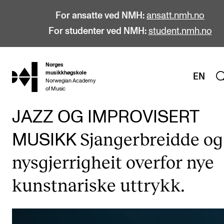
For ansatte ved NMH:
ansatt.nmh.no
For studenter ved NMH:
student.nmh.no
Norges
hjem
musikkhøgskole
EN
Norwegian Academy
of Music
JAZZ OG IMPROVISERT
STUDIER
Sjangerbreidde og
MUSIKK
Alle studier
nysgjerrigheit overfor nye
Bachelor
kunstnariske uttrykk.
Master
Doktorgrad
Årsstudium og videreutdanning