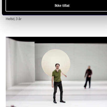
vil sette deg i stand til å bidra til den vitenskapelige utvikl
Ikke tillat
fagområdet, nasjonalt og internasjonalt.
Heltid, 3 år