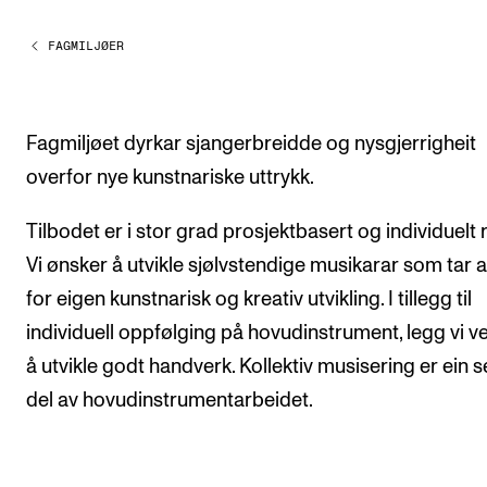
CREMAH
FAGMILJØER
NordART
Prosjekter
Publikasjoner
Fagmiljøet dyrkar sjangerbreidde og nysgjerrigheit
overfor nye kunstnariske uttrykk.
INTERNASJONALT
Tilbodet er i stor grad prosjektbasert og individuelt r
Utveksling
Vi ønsker å utvikle sjølvstendige musikarar som tar 
Internasjonal strategi
for eigen kunstnarisk og kreativ utvikling. I tillegg til
Samarbeidsprosjekter
individuell oppfølging på hovudinstrument, legg vi v
Nettverk
å utvikle godt handverk. Kollektiv musisering er ein s
del av hovudinstrumentarbeidet.
IN.TUNE
AKTUELT