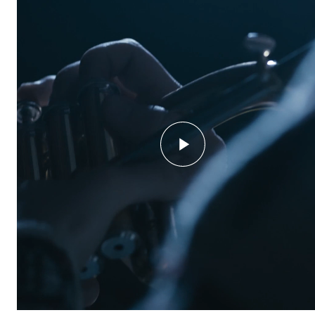
Etterutdanning og kurs
Talentutvikling
STUDENTLIV
Søknad og opptak
Biblioteket
Fagmiljøer
Salane våre
Studentutvalet SUT (student.nmh.no)
FORSKNING
CERM