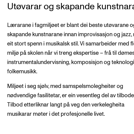
Utøvarar og skapande kunstnar
Arrangementer og konserter
Nyheter og historier
Lærarane i fagmiljøet er blant dei beste utøvarane o
Ledige stillinger
skapande kunstnarane innan improvisasjon og jazz,
eit stort spenn i musikalsk stil. Vi samarbeider med fl
INFO
miljø på skolen når vi treng ekspertise – frå til døme
instrumentalundervisning, komposisjon og teknologi 
Om Norges musikkhøgskole
folkemusikk.
Kontakt oss
Finn ansatte
Miljøet i seg sjølv, med samspelsmolegheiter og
For ansatte og studenter
nødvendige fasilitetar, er ein vesentleg del av tilbode
Tilbod etterliknar langt på veg den verkelegheita
musikarar møter i det profesjonelle livet.