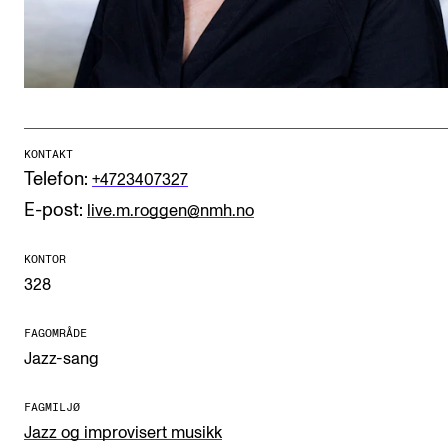
CREMAH
NordART
Prosjekter
Publikasjoner
KONTAKT
Telefon:
+4723407327
INTERNASJONALT
E-post:
live.m.roggen@nmh.no
Utveksling
Internasjonal strategi
KONTOR
328
Samarbeidsprosjekter
Nettverk
FAGOMRÅDE
Jazz-sang
IN.TUNE
FAGMILJØ
Jazz og improvisert musikk
AKTUELT