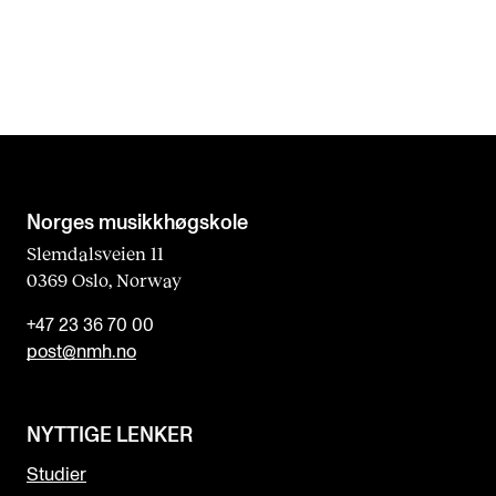
Norges musikk­høgskole
Slemdalsveien 11
0369 Oslo, Norway
+47 23 36 70 00
post@nmh.no
NYTTIGE LENKER
Studier