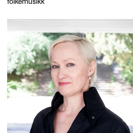
folkemusikk
Etterutdanning og kurs
Talentutvikling
STUDENTLIV
Søknad og opptak
Biblioteket
Fagmiljøer
Salane våre
Studentutvalet SUT (student.nmh.no)
FORSKNING
CERM