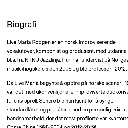
Arrangementer og konserter
Nyheter og historier
Biografi
Ledige stillinger
Live Maria Roggen er en norsk improviserende
INFO
vokalutøver, komponist og produsent, med utdanne
Om Norges musikkhøgskole
bl.a. fra NTNU Jazzlinja. Hun har undervist på Norge
musikkhøgskole siden 2006 og ble professor i 2012.
Kontakt oss
Finn ansatte
Da Live Maria begynte å opptre på norske scener i 
For ansatte og studenter
var det med ukonvensjonelle, improviserte duokonse
fulle av sprell. Senere ble hun kjent for å synge
standardlåter og poplåter «med en personlig vri» i ul
bandsamarbeid, der det mest profilerte var kvartett
Come Shine (1998-2004 og 2012-2019).