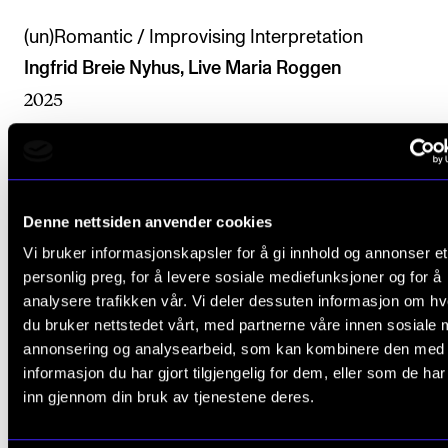
(un)Romantic / Improvising Interpretation
Ingfrid Breie Nyhus, Live Maria Roggen
2025
Symfoni
Live Maria Roggen, Ingfrid Breie Nyhus, Morten Qve
2024
Denne nettsiden anvender cookies
Vi bruker informasjonskapsler for å gi innhold og annonser et
Srrjei – sörj ej att din sköna tid förflutit
personlig preg, for å levere sosiale mediefunksjoner og for å
Ingfrid Breie Nyhus, Live Maria Roggen
analysere trafikken vår. Vi deler dessuten informasjon om h
2024
du bruker nettstedet vårt, med partnerne våre innen sosiale 
annonsering og analysearbeid, som kan kombinere den med
Bedrock - konsert med Trondheim Voices på Moldej
informasjon du har gjort tilgjengelig for dem, eller som de ha
Anita Kaasbøll, Live Maria Roggen, Tone Åse, Siri Gj
inn gjennom din bruk av tjenestene deres.
Ingrid Lode, Torunn Sævik, Sissel Vera Pettersen, Ka