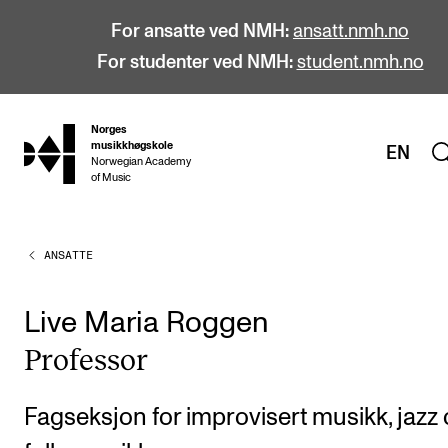
For ansatte ved NMH:
ansatt.nmh.no
For studenter ved NMH:
student.nmh.no
Norges
hjem
musikkhøgskole
EN
Norwegian Academy
of Music
ANSATTE
STUDIER
Alle studier
Live Maria Roggen
Bachelor
Pro­fes­sor
Master
Doktorgrad
Fagseksjon for improvisert musikk, jazz
Årsstudium og videreutdanning