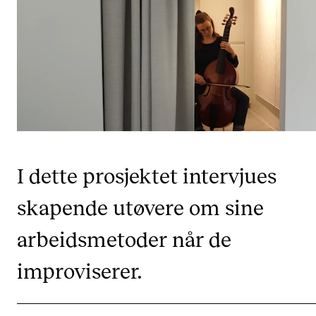
Etterutdanning og kurs
Talentutvikling
STUDENTLIV
Søknad og opptak
Biblioteket
I dette prosjektet intervjues
Fagmiljøer
Salane våre
skapende utøvere om sine
Studentutvalet SUT (student.nmh.no)
arbeidsmetoder når de
improviserer.
FORSKNING
CERM