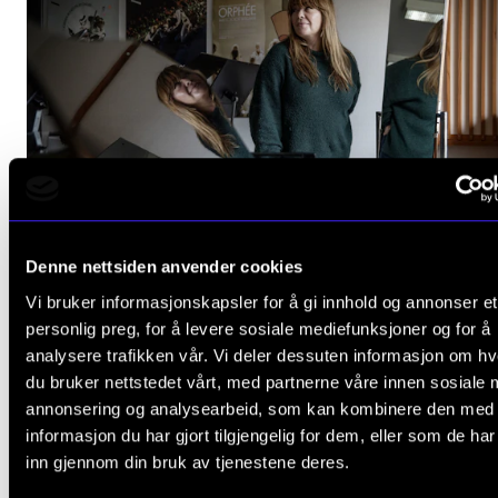
Denne nettsiden anvender cookies
Vi bruker informasjonskapsler for å gi innhold og annonser et
STJERNEDRYSS
personlig preg, for å levere sosiale mediefunksjoner og for å
Buddy-priser til Maja S. K. Ratkje og Solveig Slettahj
analysere trafikken vår. Vi deler dessuten informasjon om h
du bruker nettstedet vårt, med partnerne våre innen sosiale 
9. des. 2020
annonsering og analysearbeid, som kan kombinere den med
informasjon du har gjort tilgjengelig for dem, eller som de ha
inn gjennom din bruk av tjenestene deres.