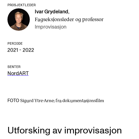
CREMAH
PROSJEKTLEDER
Ivar Grydeland
,
NordART
Fagseksjonsleder og professor
Prosjekter
Improvisasjon
Publikasjoner
PERIODE
2021 - 2022
INTERNASJONALT
SENTER
Utveksling
NordART
Internasjonal strategi
Samarbeidsprosjekter
Sigurd Ytre-Arne; fra dokumentasjonsfilm
FOTO
Nettverk
IN.TUNE
Utforsking av improvisasjon
AKTUELT