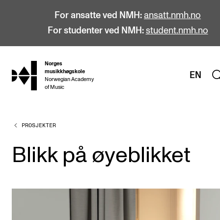
For ansatte ved NMH:
ansatt.nmh.no
For studenter ved NMH:
student.nmh.no
Norges
hjem
musikkhøgskole
EN
Norwegian Academy
of Music
PROSJEKTER
STUDIER
Alle studier
Blikk på øyeblikket
Bachelor
Master
Doktorgrad
Årsstudium og videreutdanning