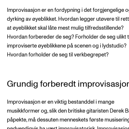
Arrangementer og konserter
Improvisasjon er en fordypning i det forgjengelige 
Nyheter og historier
dyrking av øyeblikket. Hvordan legger utøvere til rett
at øyeblikket skal låte mest mulig tilfredsstillende?
Ledige stillinger
Hvordan forbereder de seg? Forholder de seg ulikt t
improviserte øyeblikkene på scenen og i lydstudio?
INFO
Hvordan forholder de seg til verkbegrepet?
Om Norges musikkhøgskole
Kontakt oss
Finn ansatte
Grundig forberedt improvisasjo
For ansatte og studenter
Improvisasjon er en viktig bestanddel i mange
musikkformer og, slik den britiske gitaristen Derek B
påpekte, må dessuten menneskets første musiserin
nødvendigvis ha vært improvisatorisk. Improvisasjo