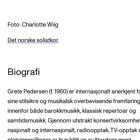
Arrangementer og konserter
Nyheter og historier
Foto: Charlotte Wiig
Ledige stillinger
Det norske solistkor
.
INFO
Om Norges musikkhøgskole
Biografi
Kontakt oss
Finn ansatte
Grete Pedersen (f. 1960) er internasjonalt anerkjent f
For ansatte og studenter
sine stilsikre og musikalsk overbevisende fremførin
innenfor både barokkmusikk, klassisk repertoar og
samtidsmusikk. Gjennom utstrakt konsertvirksomhe
nasjonalt og internasjonalt, radioopptak, TV-opptak