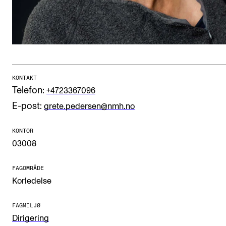
CREMAH
NordART
Prosjekter
Publikasjoner
KONTAKT
Telefon:
+4723367096
INTERNASJONALT
E-post:
grete.pedersen@nmh.no
Utveksling
Internasjonal strategi
KONTOR
03008
Samarbeidsprosjekter
Nettverk
FAGOMRÅDE
Korledelse
IN.TUNE
FAGMILJØ
Dirigering
AKTUELT