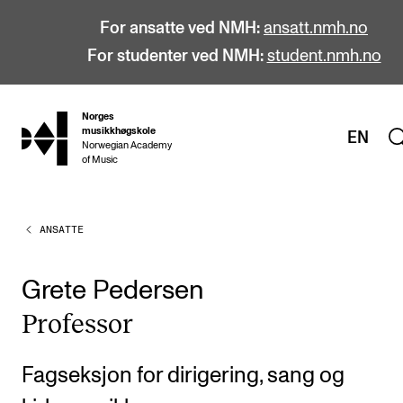
For ansatte ved NMH:
ansatt.nmh.no
For studenter ved NMH:
student.nmh.no
Norges
hjem
musikkhøgskole
EN
Norwegian Academy
of Music
ANSATTE
STUDIER
Alle studier
Grete Pedersen
Bachelor
Pro­fes­sor
Master
Doktorgrad
Fagseksjon for dirigering, sang og
Årsstudium og videreutdanning