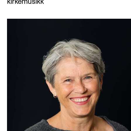
kirkemusikk
Etterutdanning og kurs
Talentutvikling
STUDENTLIV
Søknad og opptak
Biblioteket
Fagmiljøer
Salane våre
Studentutvalet SUT (student.nmh.no)
FORSKNING
CERM