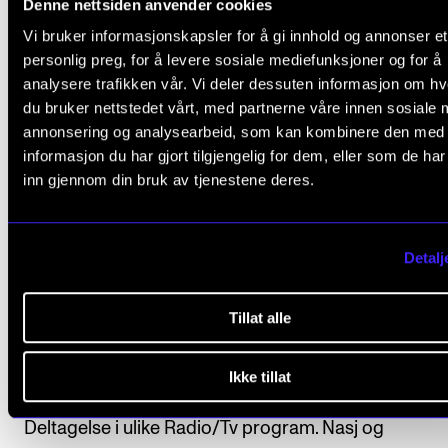
Denne nettsiden anvender cookies
2015
Vi bruker informasjonskapsler for å gi innhold og annonser et
personlig preg, for å levere sosiale mediefunksjoner og for å
Unexpected moments
analysere trafikken vår. Vi deler dessuten informasjon om h
Grete Pedersen
du bruker nettstedet vårt, med partnerne våre innen sosiale 
2015
annonsering og analysearbeid, som kan kombinere den med
informasjon du har gjort tilgjengelig for dem, eller som de ha
Jubileumskonsert Knut Nystedt
inn gjennom din bruk av tjenestene deres.
Grete Pedersen
2015
Detalj
Haydn, Lord Nelson Mass, Portland
Tillat alle
Grete Pedersen
2015
Ikke tillat
Innspilling av dokumentarfilm "Haydn paa hjernen".
Deltagelse i ulike Radio/Tv program. Nasj og