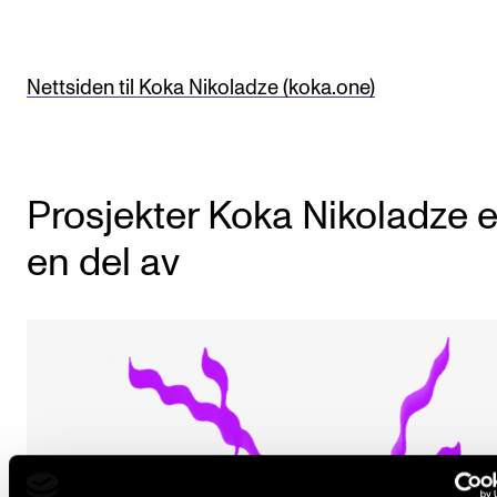
Arrangementer og konserter
Nyheter og historier
Nettsiden til Koka Nikoladze (koka.one)
Ledige stillinger
INFO
Prosjekter Koka Nikoladze e
Om Norges musikkhøgskole
en del av
Kontakt oss
Finn ansatte
For ansatte og studenter