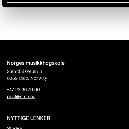
CERM, CREMAH, NordART
Norges musikk­høgskole
Slemdalsveien 11
0369 Oslo, Norway
+47 23 36 70 00
post@nmh.no
NYTTIGE LENKER
Studier