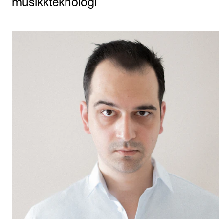
musikkteknologi
Etterutdanning og kurs
Talentutvikling
STUDENTLIV
Søknad og opptak
Biblioteket
Fagmiljøer
Salane våre
Studentutvalet SUT (student.nmh.no)
FORSKNING
CERM