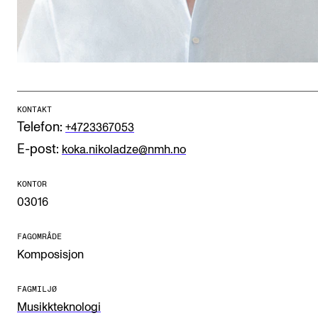
CREMAH
NordART
Prosjekter
Publikasjoner
KONTAKT
Telefon:
+4723367053
INTERNASJONALT
E-post:
koka.nikoladze@nmh.no
Utveksling
Internasjonal strategi
KONTOR
03016
Samarbeidsprosjekter
Nettverk
FAGOMRÅDE
Komposisjon
IN.TUNE
FAGMILJØ
Musikkteknologi
AKTUELT