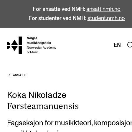
For ansatte ved NMH:
ansatt.nmh.no
For studenter ved NMH:
student.nmh.no
Norges
hjem
musikkhøgskole
EN
Norwegian Academy
of Music
ANSATTE
STUDIER
Alle studier
Koka Nikoladze
Bachelor
Første­ama­nu­en­sis
Master
Doktorgrad
Fagseksjon for musikkteori, komposisjo
Årsstudium og videreutdanning