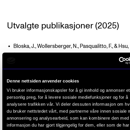
Utvalgte publikasjoner (2025)
Bloska, J., Wollersberger, N., Pasqualitto, F., & Hsu,
(2025).
Musikkterapi under COVID-19-pandemien
internasjonal undersøkelse av korttidseffekter på
profesjonen
.
Denne nettsiden anvender cookies
Street, A., Fernie, P., Fachner, J. C., San Vito, P. D. C.
Vi bruker informasjonskapsler for å gi innhold og annonser et
Farina, N., Hsu, M. H., … & Miranda, E. R. (2025). Ra
personlig preg, for å levere sosiale mediefunksjoner og for å
Et automatisert hjemmebasert radio-, musikk- og
analysere trafikken vår. Vi deler dessuten informasjon om h
du bruker nettstedet vårt, med partnerne våre innen sosiale 
påminnelsessystem
.
annonsering og analysearbeid, som kan kombinere den med
Kenny, K., Odell-Miller, H., Kabir, R., & Hsu, M. H. (20
informasjon du har gjort tilgjengelig for dem, eller som de ha