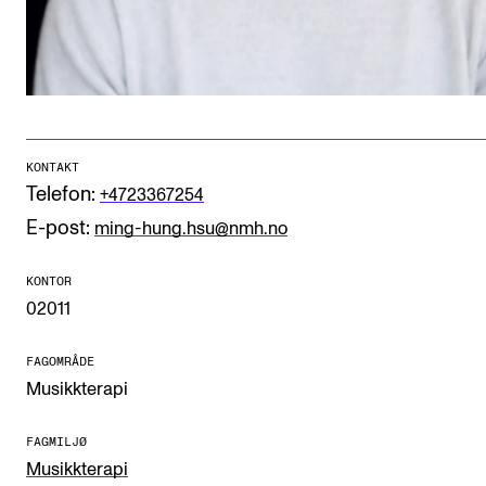
CREMAH
NordART
Prosjekter
Publikasjoner
KONTAKT
Telefon:
+4723367254
INTERNASJONALT
E-post:
ming-hung.hsu@nmh.no
Utveksling
Internasjonal strategi
KONTOR
02011
Samarbeidsprosjekter
Nettverk
FAGOMRÅDE
Musikkterapi
IN.TUNE
FAGMILJØ
Musikkterapi
AKTUELT