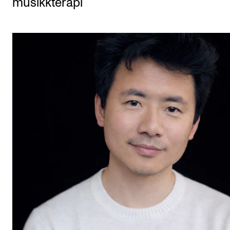
musikkterapi
Etterutdanning og kurs
Talentutvikling
STUDENTLIV
Søknad og opptak
Biblioteket
Fagmiljøer
Salane våre
Studentutvalet SUT (student.nmh.no)
FORSKNING
CERM