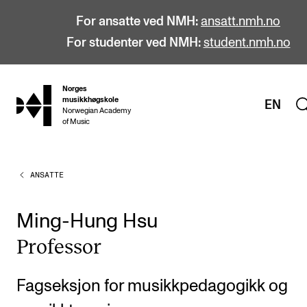
For ansatte ved NMH:
ansatt.nmh.no
For studenter ved NMH:
student.nmh.no
Norges
hjem
musikkhøgskole
EN
Norwegian Academy
of Music
ANSATTE
STUDIER
Alle studier
Ming-Hung Hsu
Bachelor
Pro­fes­sor
Master
Doktorgrad
Fagseksjon for musikkpedagogikk og
Årsstudium og videreutdanning