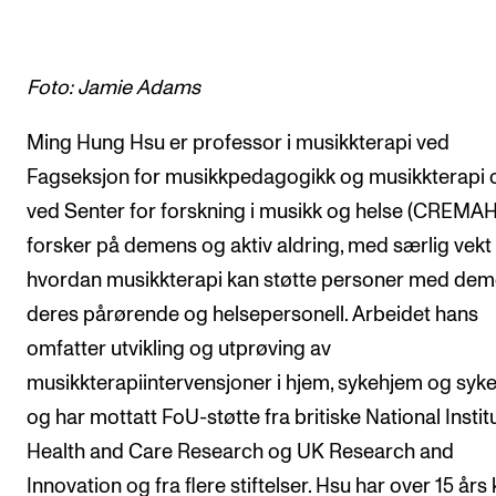
Arrangementer og konserter
Nyheter og historier
Foto: Jamie Adams
Ledige stillinger
Ming Hung Hsu er professor i musikkterapi ved
Fagseksjon for musikkpedagogikk og musikkterapi 
INFO
ved Senter for forskning i musikk og helse (CREMAH
Om Norges musikkhøgskole
forsker på demens og aktiv aldring, med særlig vekt
Kontakt oss
hvordan musikkterapi kan støtte personer med dem
Finn ansatte
deres pårørende og helsepersonell. Arbeidet hans
omfatter utvikling og utprøving av
For ansatte og studenter
musikkterapiintervensjoner i hjem, sykehjem og syke
og har mottatt FoU-støtte fra britiske National Instit
Health and Care Research og UK Research and
Innovation og fra flere stiftelser. Hsu har over 15 års 