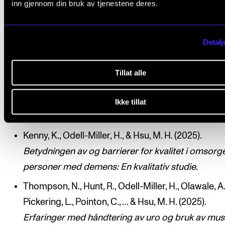
En systematisk oversikt over hvordan kvalitet i
inn gjennom din bruk av tjenestene deres.
demensomsorg i sykehjem defineres og
operasjonaliseres i forskning
.
Detalj
Thompson, N., Odell-Miller, H., Pointon, C., Under
B. R., Wolverson, E., Hunt, R., … & Hsu, M. H. (2025).
Tillat alle
MELODIC:
En gjennomførbarhetsstudie av
musikkterapi i demensomsorg i
Ikke tillat
spesialisthelsetjenesten.
Kenny, K., Odell-Miller, H., & Hsu, M. H. (2025).
Betydningen av og barrierer for kvalitet i omsorg
personer med demens: En kvalitativ studie
.
Thompson, N., Hunt, R., Odell-Miller, H., Olawale, A.
Pickering, L., Pointon, C., … & Hsu, M. H. (2025).
Erfaringer med håndtering av uro og bruk av mus