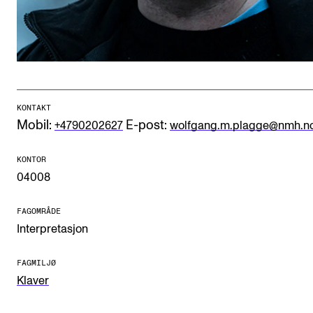
CREMAH
NordART
Prosjekter
Publikasjoner
KONTAKT
Mobil:
E-post:
+4790202627
wolfgang.m.plagge@nmh.n
INTERNASJONALT
Utveksling
KONTOR
04008
Internasjonal strategi
Samarbeidsprosjekter
FAGOMRÅDE
Interpretasjon
Nettverk
IN.TUNE
FAGMILJØ
Klaver
AKTUELT