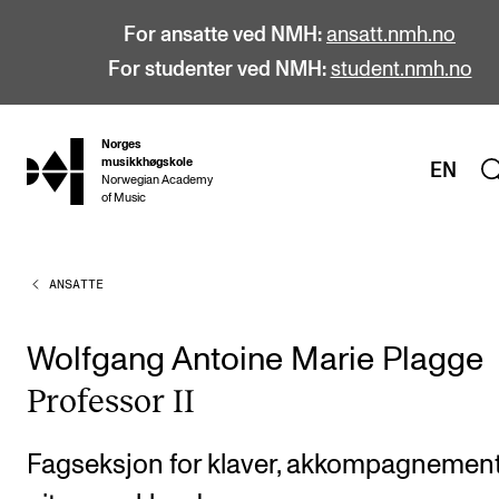
For ansatte ved NMH:
ansatt.nmh.no
For studenter ved NMH:
student.nmh.no
Norges
hjem
musikkhøgskole
EN
Norwegian Academy
of Music
ANSATTE
STUDIER
Alle studier
Wolfgang Antoine Marie Plagge
Bachelor
Pro­fes­sor II
Master
Doktorgrad
Fagseksjon for klaver, akkompagnement
Årsstudium og videreutdanning