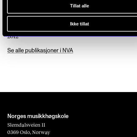
Tillat alle
Frode Alnæs, Wolfgang Plagge, Ole Edvard Antonse
Mattis Kleppen, Trond Kopperud, Magnus Hoem, Atl
Ikke tillat
Halstensen, Runa Hestad Jenssen
2012
Se alle publikasjoner i NVA
Norges musikk­høgskole
Slemdalsveien 11
0369 Oslo, Norway