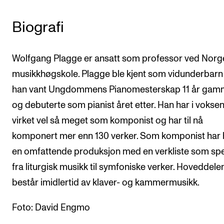
Arrangementer og konserter
Biografi
Nyheter og historier
Ledige stillinger
Wolfgang Plagge er ansatt som professor ved Norg
musikkhøgskole. Plagge ble kjent som vidunderbarn
INFO
han vant Ungdommens Pianomesterskap 11 år gam
Om Norges musikkhøgskole
og debuterte som pianist året etter. Han har i voksen
virket vel så meget som komponist og har til nå
Kontakt oss
komponert mer enn 130 verker. Som komponist har
Finn ansatte
en omfattende produksjon med en verkliste som sp
For ansatte og studenter
fra liturgisk musikk til symfoniske verker. Hoveddele
består imidlertid av klaver- og kammermusikk.
Foto: David Engmo