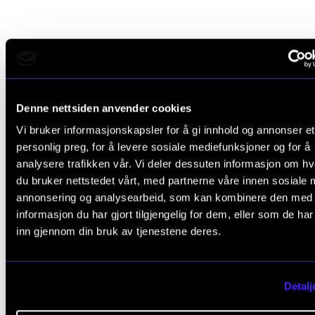
Publikasjoner
Exploring Artistic Freedom. Artistic reshears in mus
Denne nettsiden anvender cookies
performing arts. A presentation of "Pasjon 2019- en
Vi bruker informasjonskapsler for å gi innhold og annonser et
pasjon, et mysteriespill og et rekviem"
personlig preg, for å levere sosiale mediefunksjoner og for å
Berit Aarrestad, Wolfgang Plagge
analysere trafikken vår. Vi deler dessuten informasjon om h
2021
du bruker nettstedet vårt, med partnerne våre innen sosiale 
annonsering og analysearbeid, som kan kombinere den med
Scenekunst: "Pasjon 2019: En pasjon, et mysteriespill
informasjon du har gjort tilgjengelig for dem, eller som de ha
inn gjennom din bruk av tjenestene deres.
rekviem"
Berit Aarrestad, Wolfgang Plagge
2019
Detalj
Konsert Levanger Kirke