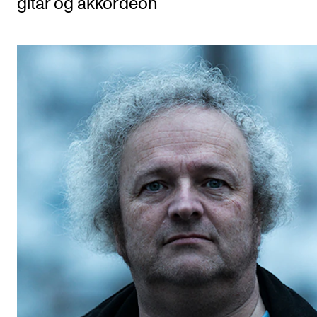
gitar og akkordeon
Etterutdanning og kurs
Talentutvikling
STUDENTLIV
Søknad og opptak
Biblioteket
Fagmiljøer
Salane våre
Studentutvalet SUT (student.nmh.no)
FORSKNING
CERM