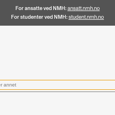
For ansatte ved NMH:
ansatt.nmh.no
For studenter ved NMH:
student.nmh.no
STUDENTLIV
F
Søknad og opptak
C
Biblioteket
C
Fagmiljøer
No
Salane våre
Pr
Studentutvalet SUT (student.nmh.no)
Pu