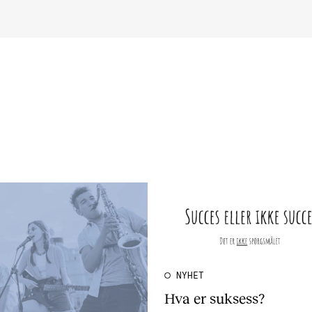
AKTUELT
I
Arrangementer og konserter
Om
Nyheter og historier
Ko
Ledige stillinger
Fi
Fo
NYHET
Hva er suksess?