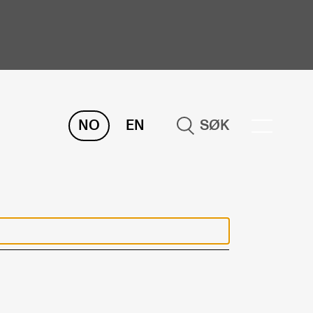
NO
EN
SØK
ORSKNING
ERM
REMAH
rdART
osjekter
blikasjoner