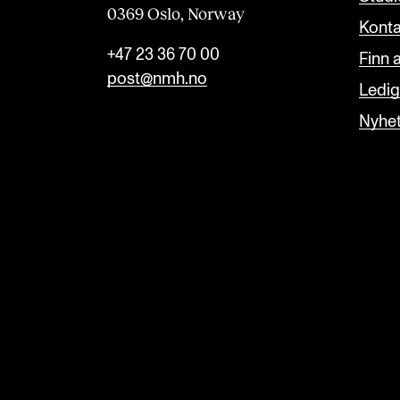
0369 Oslo, Norway
Konta
+47 23 36 70 00
Finn 
post@nmh.no
Ledige
Nyhe