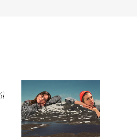
NFO
 Norges musikkhøgskole
ntakt oss
nn ansatte
r ansatte og studenter