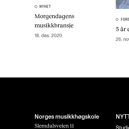
NYHET
Morgendagens
FOR
musikkbransje
5 år 
18. des. 2020
26. no
Norges musikk­høgskole
NYT
Slemdalsveien 11
Studi