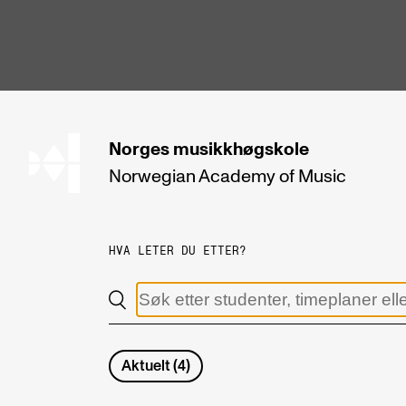
hjem
Norges
musikkhøgskole
Norwegian Academy
of Music
STUDIER
Alle studier
HVA LETER DU ETTER?
Bachelor
Master
Doktorgrad
Aktuelt
(
4
)
Årsstudium og videreutdanning