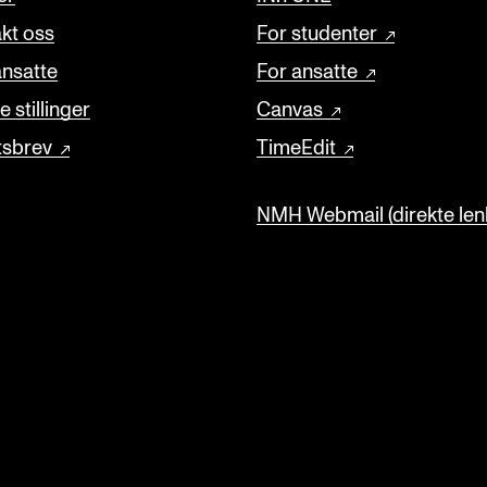
kt oss
For studenter
ansatte
For ansatte
 stillinger
Canvas
tsbrev
TimeEdit
NMH Webmail (direkte lenk