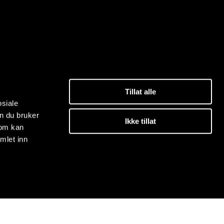
Tillat alle
osiale
n du bruker
Ikke tillat
som kan
mlet inn