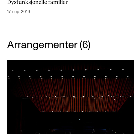
Dysfunksjonelle familier
Arrangementer og konserter
17. sep. 2019
Nyheter og historier
Ledige stillinger
Arrangementer (6)
INFO
Om Norges musikkhøgskole
Kontakt oss
Finn ansatte
For ansatte og studenter