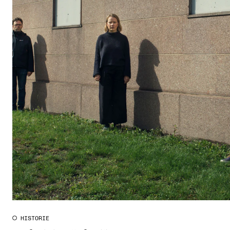
CREMAH
NordART
Prosjekter
Publikasjoner
INTERNASJONALT
Utveksling
Internasjonal strategi
Samarbeidsprosjekter
Nettverk
IN.TUNE
HISTORIE
AKTUELT