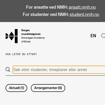
For ansatte ved NMH:
ansatt.nmh.no
For studenter ved NMH:
student.nmh.no
Norges
hjem
musikkhøgskole
EN
Norwegian Academy
of Music
HVA LETER DU ETTER?
STUDIER
Alle studier
Bachelor
Master
Aktuelt
(
1
)
Arrangementer
(
6
)
Doktorgrad
Årsstudium og videreutdanning