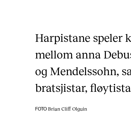
Harpistane speler
mellom anna Debus
og Mendelssohn, 
bratsjistar, fløytist
Brian Cliff Olguin
FOTO