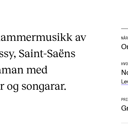
 kammermusikk av
NÅR
O
sy, Saint-Saëns
HVO
saman med
N
ar og songarar.
Le
PRI
Gr