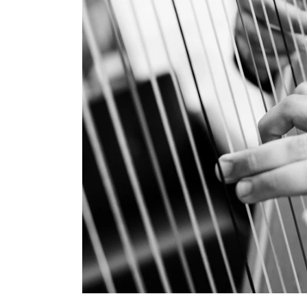
Etterutdanning og kurs
Talentutvikling
INTERNASJONALT
Utveksling
Internasjonal strategi
Samarbeidsprosjekter
Nettverk
IN.TUNE