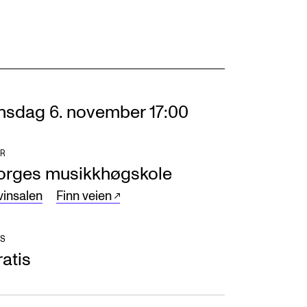
nsdag 6. november 17:00
R
orges musikkhøgskole
vinsalen
Finn veien
S
atis