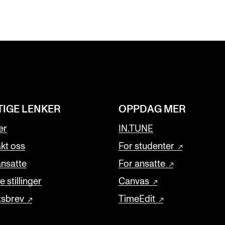
TIGE LENKER
OPPDAG MER
er
IN.TUNE
kt oss
For studenter
ansatte
For ansatte
 stillinger
Canvas
tsbrev
TimeEdit