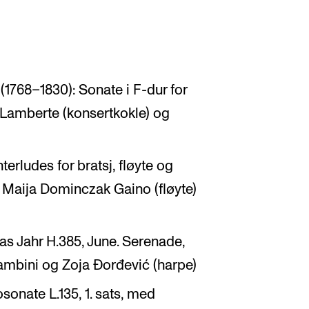
1768–1830): Sonate i F-dur for
 Lamberte (konsertkokle) og
erludes for bratsj, fløyte og
v Maija Dominczak Gaino (fløyte)
as Jahr H.385, June. Serenade,
ambini og Zoja Đorđević (harpe)
sonate L.135, 1. sats, med