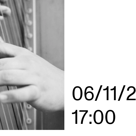
AKTUELT
I
Arrangementer og konserter
Om
Nyheter og historier
Ko
Ledige stillinger
Fi
06/11/
Fo
17:00