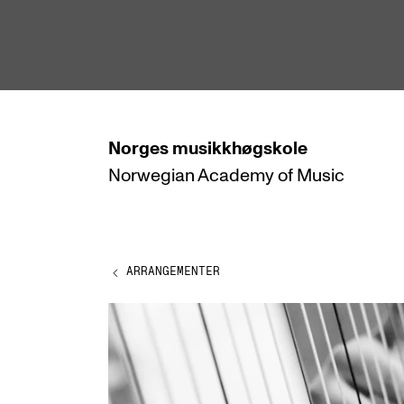
hjem
Norges
musikkhøgskole
Norwegian Academy
of Music
STUDIER
Alle studier
Bachelor
ARRANGEMENTER
Master
Doktorgrad
Årsstudium og videreutdanning