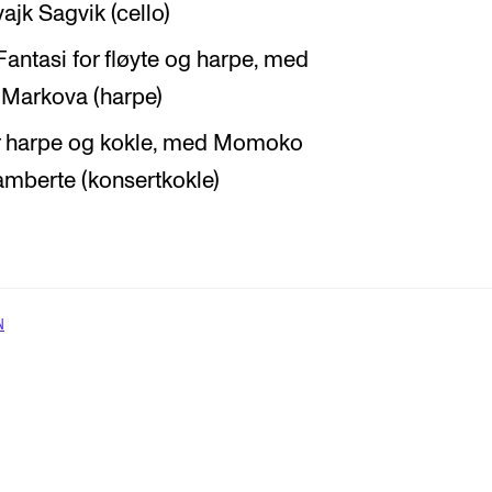
jk Sagvik (cello)
Fantasi for fløyte og harpe, med
ia Markova (harpe)
for harpe og kokle, med Momoko
amberte (konsertkokle)
N