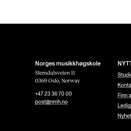
Norges musikk­høgskole
NYT
Slemdalsveien 11
Studi
0369 Oslo, Norway
Konta
+47 23 36 70 00
Finn 
post@nmh.no
Ledige
Nyhe