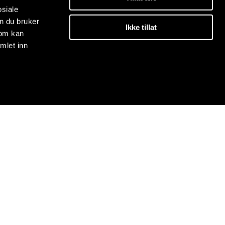
osiale
n du bruker
Ikke tillat
som kan
mlet inn