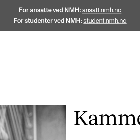
For ansatte ved NMH:
ansatt.nmh.no
For studenter ved NMH:
student.nmh.no
STUDENTLIV
F
Søknad og opptak
C
Biblioteket
C
Fagmiljøer
No
Kamme
Salane våre
Pr
Studentutvalet SUT (student.nmh.no)
Pu