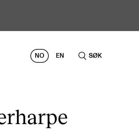
NO
EN
SØK
ORSKNING
ERM
REMAH
rdART
rharpe
osjekter
blikasjoner