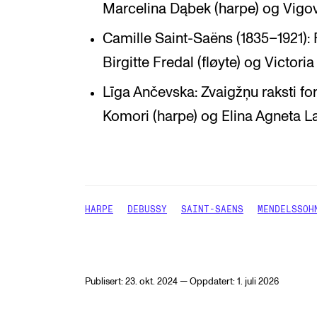
Marcelina Dąbek (harpe) og Vigova
Camille Saint-Saëns (1835–1921): 
Birgitte Fredal (fløyte) og Victor
Līga Ančevska: Zvaigžņu raksti 
Komori (harpe) og Elina Agneta L
HARPE
DEBUSSY
SAINT-SAENS
MENDELSSOH
Publisert: 23. okt. 2024 — Oppdatert: 1. juli 2026