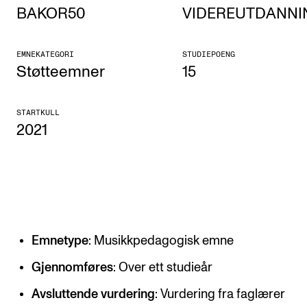
BAKOR50
VIDEREUTDANNI
Etterutdanning og kurs
Talentutvikling
EMNEKATEGORI
STUDIEPOENG
Støtteemner
15
STUDENTLIV
STARTKULL
Søknad og opptak
2021
Biblioteket
Fagmiljøer
Salane våre
Studentutvalet SUT (student.nmh.no)
Emnetype
: Musikkpedagogisk emne
FORSKNING
Gjennomføres
: Over ett studieår
CERM
Avsluttende vurdering
: Vurdering fra faglærer