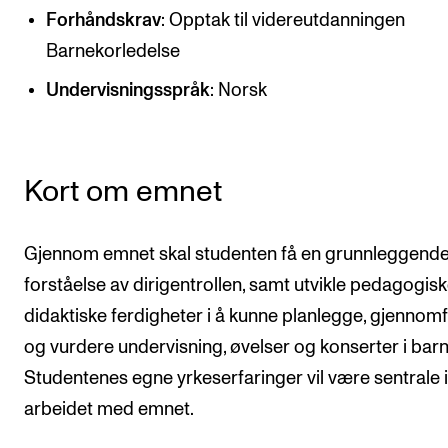
CREMAH
Forhåndskrav
: Opptak til videreutdanningen
NordART
Barnekorledelse
Prosjekter
Undervisningsspråk
: Norsk
Publikasjoner
Kort om emnet
INTERNASJONALT
Utveksling
Gjennom emnet skal studenten få en grunnleggend
Internasjonal strategi
forståelse av dirigentrollen, samt utvikle pedagogis
Samarbeidsprosjekter
didaktiske ferdigheter i å kunne planlegge, gjennom
Nettverk
og vurdere undervisning, øvelser og konserter i barn
IN.TUNE
Studentenes egne yrkeserfaringer vil være sentrale i
arbeidet med emnet.
AKTUELT