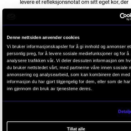
levere et refleksjonsnotat om sitt eget kor, der
fokusområder for utvikling av koret identifiser
det settes opp en tentativ plan for arbeid med 
gjennom studieåret. Omfang 300 til 500 ord.
Denne nettsiden anvender cookies
Studenten skal i løpet av samlingene holde en
Vi bruker informasjonskapsler for å gi innhold og annonser et
muntlig presentasjon som inkluderer en kort v
personlig preg, for å levere sosiale mediefunksjoner og for å
(maksimalt to minutter) av egen barnekorøvels
analysere trafikken vår. Vi deler dessuten informasjon om h
du bruker nettstedet vårt, med partnerne våre innen sosiale 
det reflekteres over aktuelle utfordringer i kore
annonsering og analysearbeid, som kan kombinere den med
Studenten skal inngå i et faglig nettverk samm
informasjon du har gjort tilgjengelig for dem, eller som de ha
med to-tre andre studenter. Nettverksgruppa s
inn gjennom din bruk av tjenestene deres.
reflektere over og kommentere på hverandres
korpraksis gjennom å observere hverandres
Detalj
korøvelser fysisk eller ved hjelp av videoopptak
Studenten skal skrive en observasjonsrapport 
Tillat alle