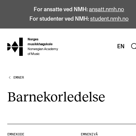
For ansatte ved NMH:
ansatt.nmh.no
For studenter ved NMH:
student.nmh.no
Norges
hjem
musikkhøgskole
EN
Norwegian Academy
of Music
EMNER
STUDIER
Alle studier
Barne­kor­le­del­se
Bachelor
Master
Doktorgrad
Årsstudium og videreutdanning
EMNEKODE
EMNENIVÅ