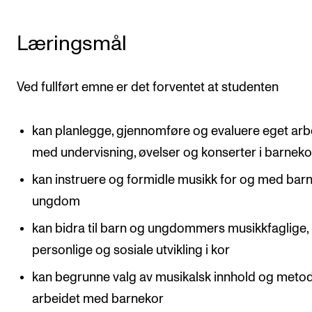
Arrangementer og konserter
Læringsmål
Nyheter og historier
Ledige stillinger
Ved fullført emne er det forventet at studenten
INFO
kan planlegge, gjennomføre og evaluere eget arb
Om Norges musikkhøgskole
med undervisning, øvelser og konserter i barneko
Kontakt oss
kan instruere og formidle musikk for og med bar
Finn ansatte
ungdom
For ansatte og studenter
kan bidra til barn og ungdommers musikkfaglige,
personlige og sosiale utvikling i kor
kan begrunne valg av musikalsk innhold og metod
arbeidet med barnekor