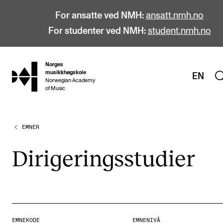
For ansatte ved NMH:
ansatt.nmh.no
For studenter ved NMH:
student.nmh.no
Norges
hjem
musikkhøgskole
EN
Norwegian Academy
of Music
EMNER
STUDIER
Alle studier
Diri­ge­rings­stu­di­er
Bachelor
Master
Doktorgrad
Årsstudium og videreutdanning
EMNEKODE
EMNENIVÅ