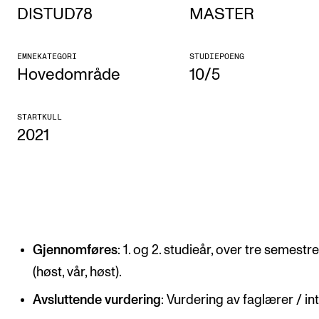
DISTUD78
MASTER
Etterutdanning og kurs
Talentutvikling
EMNEKATEGORI
STUDIEPOENG
Hovedområde
10/5
STUDENTLIV
STARTKULL
Søknad og opptak
2021
Biblioteket
Fagmiljøer
Salane våre
Studentutvalet SUT (student.nmh.no)
Gjennomføres
: 1. og 2. studieår, over tre semestr
(høst, vår, høst).
FORSKNING
Avsluttende vurdering
: Vurdering av faglærer / in
CERM