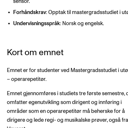
sensor.
CREMAH
Forhåndskrav
: Opptak til mastergradsstudiet i ut
NordART
Undervisningsspråk
: Norsk og engelsk.
Prosjekter
Publikasjoner
Kort om emnet
INTERNASJONALT
Utveksling
Emnet er for studenter ved Mastergradsstudiet i ut
Internasjonal strategi
– operarepetitør.
Samarbeidsprosjekter
Emnet gjennomføres i studiets tre første semestre, 
Nettverk
omfatter egenutvikling som dirigent og innføring i
IN.TUNE
områder som en operarepetitør må beherske for å
dirigere og lede regi- og musikalske prøver, også fr
AKTUELT