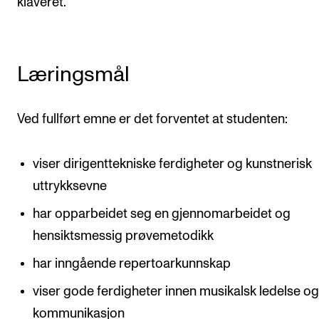
klaveret.
Arrangementer og konserter
Nyheter og historier
Læringsmål
Ledige stillinger
Ved fullført emne er det forventet at studenten:
INFO
Om Norges musikkhøgskole
viser dirigenttekniske ferdigheter og kunstnerisk
Kontakt oss
uttrykksevne
Finn ansatte
har opparbeidet seg en gjennomarbeidet og
For ansatte og studenter
hensiktsmessig prøvemetodikk
har inngående repertoarkunnskap
viser gode ferdigheter innen musikalsk ledelse o
kommunikasjon