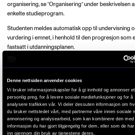
organisering, se ”Organisering” under beskrivelsen a
enkelte studieprogram.
Studenten meldes automatisk opp til undervisning 
vurdering i emnet, i henhold til den progresjon som 
fastsatt i utdanningsplanen.
Det arrangeres utviklingssamtaler mellom student 
studieleder/lærerteam der blant annet studentens 
Denne nettsiden anvender cookies
med og progresjon i emnet følges opp. Se mer
Vi bruker informasjonskapsler for å gi innhold og annonser et
informasjon under overskriften Organisering i den
personlig preg, for å levere sosiale mediefunksjoner og for å
generelle delen av studieplanen.
analysere trafikken vår. Vi deler dessuten informasjon om h
du bruker nettstedet vårt, med partnerne våre innen sosiale 
For oversikt over forventet studieprogresjon, se
annonsering og analysearbeid, som kan kombinere den med
”Organisering” under beskrivelsen av det enkelte
informasjon du har gjort tilgjengelig for dem, eller som de ha
studieprogram.
inn gjennom din bruk av tjenestene deres.