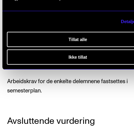
Detalj
Arbeidskrav
Tillat alle
Praksis
Ikke tillat
Deltagelse i praksisaktiviteter er obligatorisk. Stude
skal delta i minst ett dirigeringsprosjekt med kor.
Arbeidskrav for de enkelte delemnene fastsettes i
semesterplan.
Avsluttende vurdering