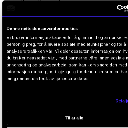
Frist:
Datoer for gjennomføring av arbeidskrav fastse
årsplan for emnet som kunngjøres i starten av først
Denne nettsiden anvender cookies
semester.
Vi bruker informasjonskapsler for å gi innhold og annonser et
Innen 15. april skal alle arbeidskrav være godkjent av
personlig preg, for å levere sosiale mediefunksjoner og for å
analysere trafikken vår. Vi deler dessuten informasjon om h
faglærer.
du bruker nettstedet vårt, med partnerne våre innen sosiale 
annonsering og analysearbeid, som kan kombinere den med
informasjon du har gjort tilgjengelig for dem, eller som de ha
inn gjennom din bruk av tjenestene deres.
Avsluttende vurdering
Alle arbeidskrav i emnet må være godkjent for at
Detalj
studenten skal få gå opp til avsluttende vurdering.
Tillat alle
Studenten vurderes i forhold til emnets læringsmål.