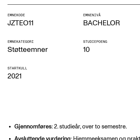
Etterutdanning og kurs
EMNEKODE
EMNENIVÅ
Talentutvikling
JZTEO11
BACHELOR
STUDENTLIV
EMNEKATEGORI
STUDIEPOENG
Støtteemner
10
Søknad og opptak
Biblioteket
STARTKULL
2021
Fagmiljøer
Salane våre
Studentutvalet SUT (student.nmh.no)
FORSKNING
Gjennomføres
: 2. studieår, over to semestre.
CERM
Avsluttende vurdering
: Hjemmeeksamen og prakt