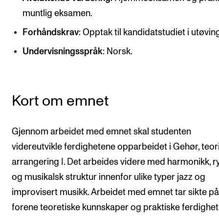
CREMAH
muntlig eksamen.
NordART
Forhåndskrav
: Opptak til kandidatstudiet i utøvin
Prosjekter
Undervisningsspråk
: Norsk.
Publikasjoner
INTERNASJONALT
Kort om emnet
Utveksling
Internasjonal strategi
Gjennom arbeidet med emnet skal studenten
Samarbeidsprosjekter
videreutvikle ferdighetene opparbeidet i Gehør, teor
arrangering I. Det arbeides videre med harmonikk, r
Nettverk
og musikalsk struktur innenfor ulike typer jazz og
IN.TUNE
improvisert musikk. Arbeidet med emnet tar sikte på
forene teoretiske kunnskaper og praktiske ferdighet
AKTUELT