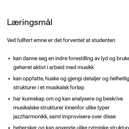
Arrangementer og konserter
Nyheter og historier
Læringsmål
Ledige stillinger
Ved fullført emne er det forventet at studenten
INFO
kan danne seg en indre forestilling av lyd og bruk
Om Norges musikkhøgskole
gehøret aktivt i arbeid med musikk
Kontakt oss
kan oppfatte, huske og gjengi detaljer og helhetli
Finn ansatte
strukturer i et musikalsk forløp
For ansatte og studenter
har kunnskap om og kan analysere og beskrive
musikalske strukturer innenfor ulike typer
jazzharmonikk, samt improvisere over disse
behersker og kan anvende ulike rytmiske struktur