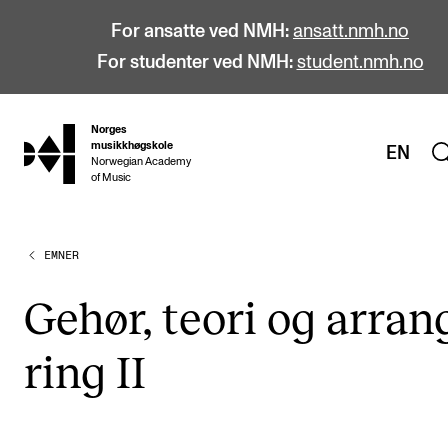
For ansatte ved NMH:
ansatt.nmh.no
For studenter ved NMH:
student.nmh.no
Norges
hjem
musikkhøgskole
EN
Norwegian Academy
of Music
EMNER
STUDIER
Alle studier
Gehør, teori og arran­
Bachelor
ring II
Master
Doktorgrad
Årsstudium og videreutdanning