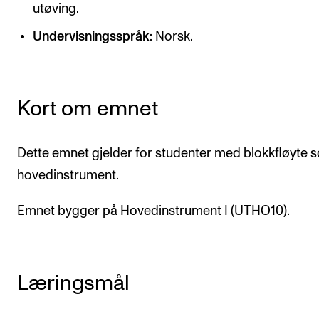
CREMAH
utøving.
NordART
Undervisningsspråk
: Norsk.
Prosjekter
Publikasjoner
Kort om emnet
INTERNASJONALT
Dette emnet gjelder for studenter med blokkfløyte 
Utveksling
hovedinstrument.
Internasjonal strategi
Emnet bygger på Hovedinstrument I (UTHO10).
Samarbeidsprosjekter
Nettverk
IN.TUNE
Læringsmål
AKTUELT