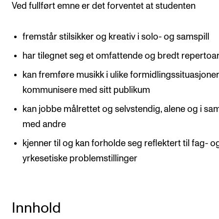
Ved fullført emne er det forventet at studenten
Arrangementer og konserter
Nyheter og historier
fremstår stilsikker og kreativ i solo- og samspill
Ledige stillinger
har tilegnet seg et omfattende og bredt repertoa
kan fremføre musikk i ulike formidlingssituasjoner
INFO
kommunisere med sitt publikum
Om Norges musikkhøgskole
kan jobbe målrettet og selvstendig, alene og i sam
Kontakt oss
med andre
Finn ansatte
kjenner til og kan forholde seg reflektert til fag- o
For ansatte og studenter
yrkesetiske problemstillinger
Innhold