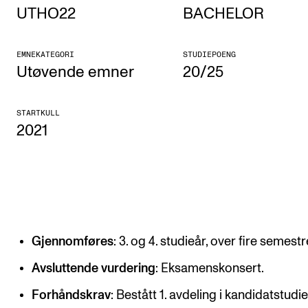
UTHO22
BACHELOR
Etterutdanning og kurs
Talentutvikling
EMNEKATEGORI
STUDIEPOENG
Utøvende emner
20/25
STUDENTLIV
STARTKULL
Søknad og opptak
2021
Biblioteket
Fagmiljøer
Salane våre
Studentutvalet SUT (student.nmh.no)
Gjennomføres
: 3. og 4. studieår, over fire semestr
FORSKNING
Avsluttende vurdering
: Eksamenskonsert.
CERM
Forhåndskrav
: Bestått 1. avdeling i kandidatstudiet