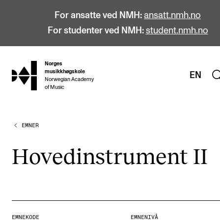
For ansatte ved NMH:
ansatt.nmh.no
For studenter ved NMH:
student.nmh.no
Norges
hjem
musikkhøgskole
EN
Norwegian Academy
of Music
EMNER
STUDIER
Alle studier
Hoved­in­stru­ment II
Bachelor
Master
Doktorgrad
Årsstudium og videreutdanning
EMNEKODE
EMNENIVÅ