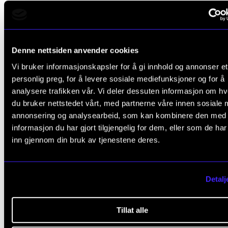
Studenten meldes automatisk opp til undervisning 
vurdering i emnet, i henhold til den progresjon som 
fastsatt i utdanningsplanen.
Denne nettsiden anvender cookies
For oversikt over forventet studieprogresjon og
Vi bruker informasjonskapsler for å gi innhold og annonser et
personlig preg, for å levere sosiale mediefunksjoner og for å
veiledende undervisningsmengde og organisering, 
analysere trafikken vår. Vi deler dessuten informasjon om h
”Organisering” under beskrivelsen av det enkelte
du bruker nettstedet vårt, med partnerne våre innen sosiale 
studieprogram.
annonsering og analysearbeid, som kan kombinere den med
informasjon du har gjort tilgjengelig for dem, eller som de ha
inn gjennom din bruk av tjenestene deres.
Arbeidskrav
Detalj
1. Forum og interpretasjon
Tillat alle
Obligatorisk deltagelse (det kan stilles krav om ak
deltakelse).